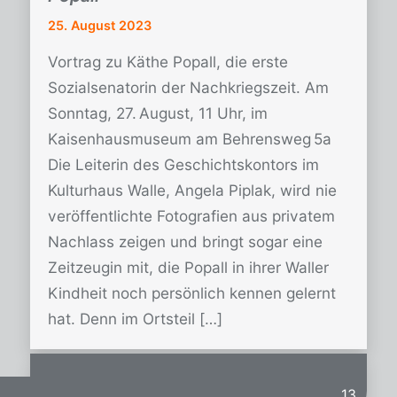
25. August 2023
Vortrag zu Käthe Popall, die erste
Sozialsenatorin der Nachkriegszeit. Am
Sonntag, 27. August, 11 Uhr, im
Kaisenhausmuseum am Behrensweg 5a
Die Leiterin des Geschichtskontors im
Kulturhaus Walle, Angela Piplak, wird nie
veröffentlichte Fotografien aus privatem
Nachlass zeigen und bringt sogar eine
Zeitzeugin mit, die Popall in ihrer Waller
Kindheit noch persönlich kennen gelernt
hat. Denn im Ortsteil […]
«
‹
6
7
8
9
10
11
12
13
›