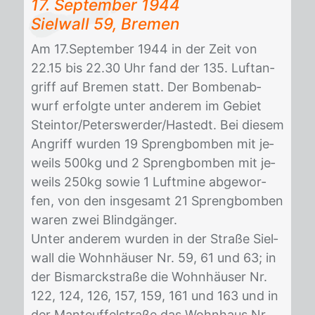
17. Sep­tem­ber 1944
Siel­wall 59, Bre­men
Am 17.Sep­tem­ber 1944 in der Zeit von
22.15 bis 22.30 Uhr fand der 135. Luft­an­
griff auf Bre­men statt. Der Bom­ben­ab­
wurf er­folg­te un­ter an­de­rem im Ge­biet
Stein­tor/​Pe­ters­wer­der/​Has­tedt. Bei die­sem
An­griff wur­den 19 Spreng­bom­ben mit je­
weils 500kg und 2 Spreng­bom­ben mit je­
weils 250kg so­wie 1 Luft­mi­ne ab­ge­wor­
fen, von den ins­ge­samt 21 Spreng­bom­ben
wa­ren zwei Blind­gän­ger.
Un­ter an­de­rem wur­den in der Stra­ße Siel­
wall die Wohn­häu­ser Nr. 59, 61 und 63; in
der Bis­marck­stra­ße die Wohn­häu­ser Nr.
122, 124, 126, 157, 159, 161 und 163 und in
der Man­teu­f­fel­stra­ße das Wohn­haus Nr.