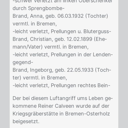
-schwer ver­letzt am lin­ken Ober­schen­kel
durch Spreng­bom­be-
Brand, Anna,
geb. 06.03.1932 (Toch­ter)
vermtl. in Bre­men,
-leicht ver­letzt, Prel­lun­gen u. Blut­er­guss-
Brand, Christian,
geb. 12.02.1899 (Ehe­
mann/​Va­ter) vermtl. in Bre­men,
-leicht ver­letzt, Prel­lun­gen in der Len­den­
ge­gend-
Brand, Ingeborg,
geb. 22.05.1933 (Toch­
ter) vermtl. in Bre­men,
-leicht ver­letzt, Prel­lun­gen rech­tes Bein-
Der bei die­sem Luft­an­griff ums Le­ben ge­
kom­me­ne Rei­ner Cal­veen wur­de auf der
Kriegs­grä­ber­stät­te in Bre­men-Os­ter­holz
bei­ge­setzt.