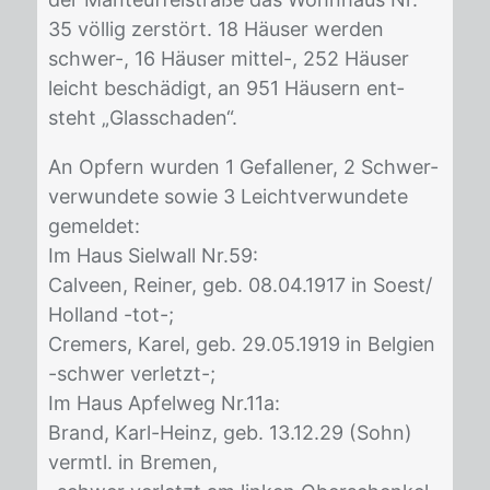
35 völ­lig zer­stört. 18 Häu­ser wer­den
schwer-, 16 Häu­ser mit­tel-, 252 Häu­ser
leicht be­schä­digt, an 951 Häu­sern ent­
steht „Glas­scha­den“.
An Op­fern wur­den 1 Ge­fal­le­ner, 2 Schwer­
ver­wun­de­te so­wie 3 Leicht­ver­wun­de­te
ge­mel­det:
Im Haus Siel­wall Nr.59:
Calveen, Reiner,
geb. 08.04.1917 in Soest/​
Hol­land -tot-;
Cremers, Karel,
geb. 29.05.1919 in Bel­gi­en
-schwer ver­letzt-;
Im Haus Ap­fel­weg Nr.11a:
Brand, Karl-Heinz,
geb. 13.12.29 (Sohn)
vermtl. in Bre­men,