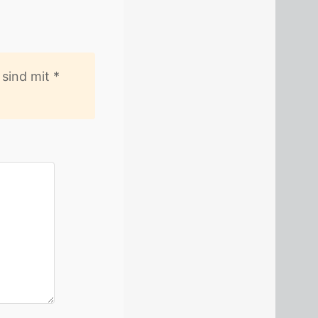
er sind mit
*