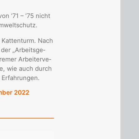
on ’71 – ’75 nicht
m­welt­schutz.
n Kat­ten­turm. Nach
 der „Ar­beits­ge­
e­mer Ar­bei­ter­ve­
ä­ge, wie auch durch
 Er­fah­run­gen.
ember 2022