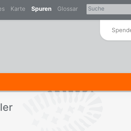
es
Karte
Spuren
Glossar
Zur Startseite von Spurensuche-Br
Spend
ler