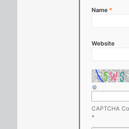
Name
*
Website
CAPTCHA Co
*