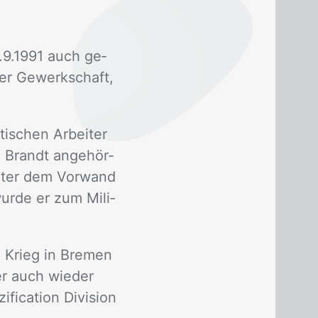
2.9.1991 auch ge­
der Ge­werk­schaft,
ti­schen Ar­bei­ter
i Brandt an­ge­hör­
un­ter dem Vor­wand
wur­de er zum Mi­li­
m Krieg in Bre­men
er auch wie­der
­ca­ti­on Di­vi­si­on