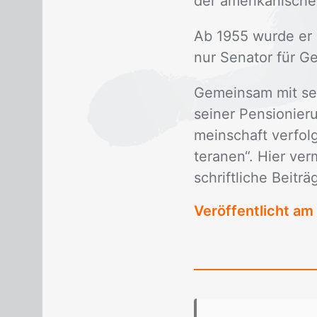
der ame­ri­ka­ni­schen
Ab 1955 wur­de er m
nur Se­na­tor für G
Ge­mein­sam mit sei
sei­ner Pen­sio­nie­
mein­schaft ver­folg­
te­ra­nen“. Hier ver
schrift­li­che Bei­tr
Veröffentlicht am