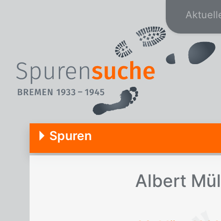
Aktuell
Spuren
Al­bert Mül­