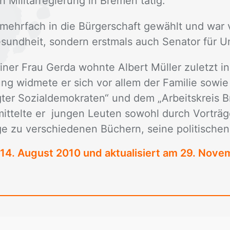
 Mi­li­tär­re­gie­rung in Bre­men tä­tig.
ehr­fach in die Bür­ger­schaft ge­wählt und war v
e­sund­heit, son­dern erst­mals auch Se­na­tor für U
­ner Frau Ger­da wohn­te Al­bert Mül­ler zu­letzt i
rung wid­me­te er sich vor al­lem der Fa­mi­lie so­wie
ter So­zi­al­de­mo­kra­ten“ und dem „Ar­beits­kreis Br
­mit­tel­te er jun­gen Leu­ten so­wohl durch Vor­tr
ä­ge zu ver­schie­de­nen Bü­chern, sei­ne po­li­ti­schen
14. August 2010
und aktualisiert am 29. Nov