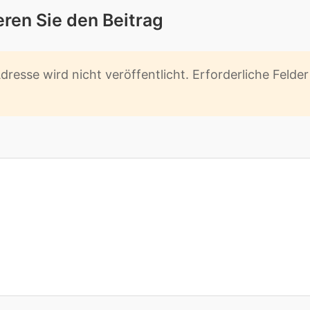
­ren Sie den Bei­trag
res­se wird nicht ver­öf­fent­licht. Er­for­der­li­che Fel­d