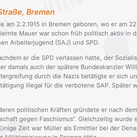
tra­ße, Bre­men
r­de am 2.2.1915 in Bre­men ge­bo­ren, wo er am 2
­lern­te Mau­er war schon früh po­li­tisch ak­tiv in 
­schen Ar­bei­ter­ju­gend (SAJ) und SPD.
ach­dem er die SPD ver­las­sen hat­te, der So­zia­lis­
er da­mals auch der spä­te­re Bun­des­kanz­ler Wil­l
er­grei­fung durch die Na­zis be­tä­tig­te er sich 
tä­ti­gung il­le­gal für die ver­bo­te­ne SAP. Spä­ter 
e­ren po­li­ti­schen Kräf­ten grün­de­te er nach de
schaft ge­gen Fa­schis­mus“. Gleich­zei­tig wur­de 
ni­ge Zeit war Mül­ler als Er­mitt­ler bei der Dena­zi­fi