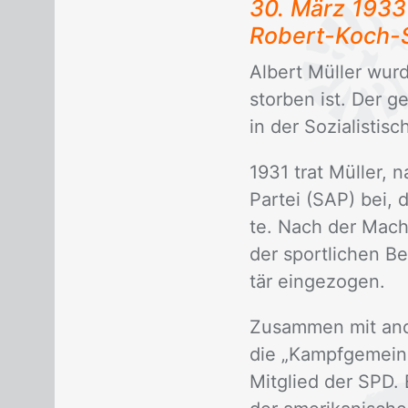
30. März 1933
Ro­bert-Koch-S
Al­bert Mül­ler wu
stor­ben ist. Der ge
in der So­zia­lis­ti
1931 trat Mül­ler, n
Par­tei (SAP) bei, d
te. Nach der Macht­
der sport­li­chen Be­
tär ein­ge­zo­gen.
Zu­sam­men mit an­d
die „Kampf­ge­mein­
Mit­glied der SPD. Ei­