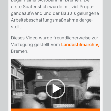
ers­te Spa­ten­stich wur­de mit viel Pro­pa­
gan­da­auf­wand und der Bau als ge­lun­ge­ne
Ar­beits­be­schaf­fungs­maß­nah­me dar­ge­
stellt.
Die­ses Vi­deo wur­de freund­li­cher­wei­se zur
Ver­fü­gung ge­stellt vom
Landesfilmarchiv,
Bre­men.
Video-
Player