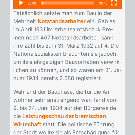
00:00
00:43
Tat­säch­lich setz­te man zum Bau in der
Mehr­heit
Notstandsarbeiter
ein. Gab es
im April 1931 im Ar­beits­amts­be­zirk Bre­
men noch 467 Not­stands­ar­bei­ter, sank
ihre Zahl bis zum 31. März 1932 auf 4. Die
Na­tio­nal­so­zia­lis­ten brauch­ten sie je­doch,
um ihre ehr­gei­zi­gen Bau­vor­ha­ben ver­wirk­
li­chen zu kön­nen, und so wa­ren am 31. Ja­
nu­ar 1934 be­reits 2.588 re­gis­triert.
Wäh­rend der Bau­pha­se, die für die An­
woh­ner sehr an­stren­gend war, fand vom
9. bis 24. Juni 1934 auf der Bür­ger­wei­de
die
Leistungsschau der bremischen
Wirtschaft
statt. Die po­li­ti­sche Füh­rung
der Stadt woll­te sie als Ent­schä­di­gung für