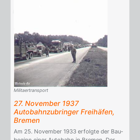
Militaertransport
27. No­vem­ber 1937
Au­to­bahn­zu­brin­ger Frei­hä­fen,
Bre­men
Am 25. No­vem­ber 1933 er­folg­te der Bau­
be­ginn ei­ner Au­to­bahn in Bre­men. Der