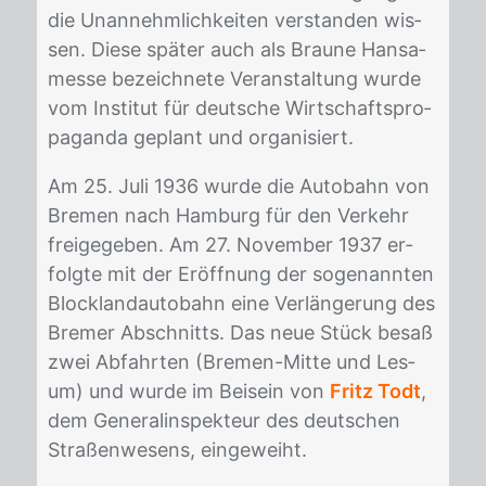
die Un­an­nehm­lich­kei­ten ver­stan­den wis­
sen. Die­se spä­ter auch als Brau­ne Han­sa­
mes­se be­zeich­ne­te Ver­an­stal­tung wur­de
vom In­sti­tut für deut­sche Wirt­schafts­pro­
pa­gan­da ge­plant und or­ga­ni­siert.
Am 25. Juli 1936 wur­de die Au­to­bahn von
Bre­men nach Ham­burg für den Ver­kehr
frei­ge­ge­ben. Am 27. No­vem­ber 1937 er­
folg­te mit der Er­öff­nung der so­ge­nann­ten
Block­land­au­to­bahn eine Ver­län­ge­rung des
Bre­mer Ab­schnitts. Das neue Stück be­saß
zwei Ab­fahr­ten (Bre­men-Mit­te und Les­
um) und wur­de im Bei­sein von
Fritz Todt
,
dem Ge­ne­ral­in­spek­teur des deut­schen
Stra­ßen­we­sens, ein­ge­weiht.