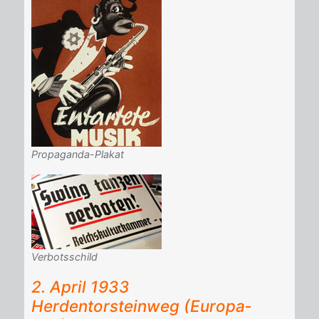
Propaganda-Plakat
Verbotsschild
2. April 1933
Her­den­tor­stein­weg (Eu­ro­pa­