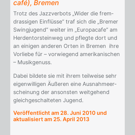
café), Bre­men
Trotz des Jazz­ver­bots „Wi­der die frem­
dras­si­gen Ein­flüs­se“ traf sich die „Bre­mer
Swing­ju­gend“ wei­ter im „Eu­ro­pa­ca­fe“ am
Her­den­tor­stein­weg und pfleg­te dort und
an ei­ni­gen an­de­ren Or­ten in Bre­men ihre
Vor­lie­be für – vor­wie­gend ame­ri­ka­ni­schen
– Mu­sik­ge­nuss.
Da­bei bil­de­te sie mit ih­rem teil­wei­se sehr
ei­gen­wil­li­gen Äuße­ren eine Aus­nah­me­er­
schei­nung der an­sons­ten weit­ge­hend
gleich­ge­schal­te­ten Ju­gend.
Veröffentlicht am
28. Juni 2010
und
aktualisiert am 25. April 2013