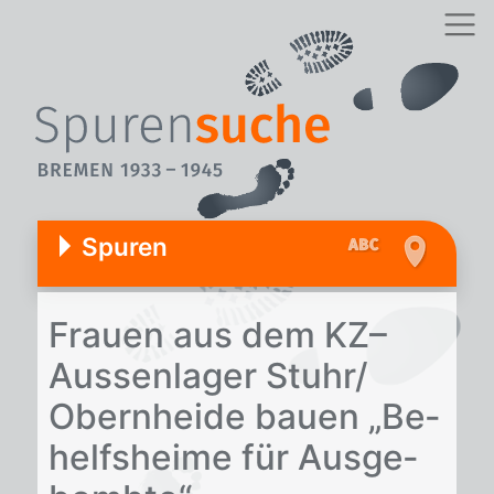
Spuren
Frau­en aus dem KZ–
Aus­sen­la­ger Stuhr/​
Obern­hei­de bau­en „Be­
helfs­hei­me für Aus­ge­