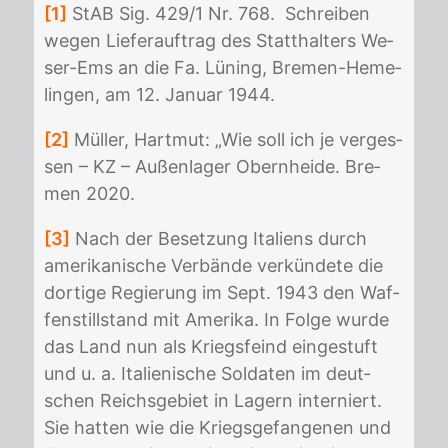
[1]
StAB Sig. 429/​1 Nr. 768. Schrei­ben
we­gen Lie­fer­auf­trag des Statt­hal­ters We­
ser-Ems an die Fa. Lü­ning, Bre­men-Heme­
lin­gen, am 12. Ja­nu­ar 1944.
[2]
Mül­ler, Hart­mut: „Wie soll ich je ver­ges­
sen – KZ – Au­ßen­la­ger Obern­hei­de. Bre­
men 2020.
[3]
Nach der Be­set­zung Ita­li­ens durch
ame­ri­ka­ni­sche Ver­bän­de ver­kün­de­te die
dor­ti­ge Re­gie­rung im Sept. 1943 den Waf­
fen­still­stand mit Ame­ri­ka. In Fol­ge wur­de
das Land nun als Kriegs­feind ein­ge­stuft
und u. a. Ita­lie­ni­sche Sol­da­ten im deut­
schen Reichs­ge­biet in La­gern in­ter­niert.
Sie hat­ten wie die Kriegs­ge­fan­ge­nen und