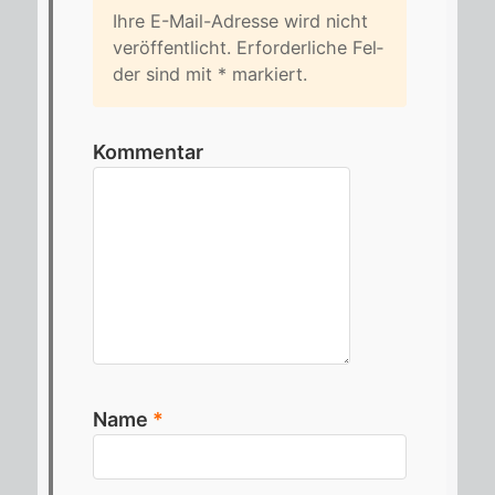
Ihre E-Mail-Adres­se wird nicht
ver­öf­fent­licht. Er­for­der­li­che Fel­
der sind mit
*
mar­kiert.
Kommentar
Name
*