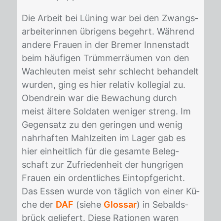
Die Ar­beit bei Lü­ning war bei den Zwangs­
ar­bei­te­rin­nen üb­ri­gens be­gehrt. Wäh­rend
an­de­re Frau­en in der Bre­mer In­nen­stadt
beim häu­fi­gen Trüm­mer­räu­men von den
Wach­leu­ten meist sehr schlecht be­han­delt
wur­den, ging es hier re­la­tiv kol­le­gi­al zu.
Oben­drein war die Be­wa­chung durch
meist äl­te­re Sol­da­ten we­ni­ger streng. Im
Ge­gen­satz zu den ge­rin­gen und we­nig
nahr­haf­ten Mahl­zei­ten im La­ger gab es
hier ein­heit­lich für die ge­sam­te Be­leg­
schaft zur Zu­frie­den­heit der hung­ri­gen
Frau­en ein or­dent­li­ches Ein­topf­ge­richt.
Das Es­sen wur­de von täg­lich von ei­ner Kü­
che der
DAF
(sie­he
Glossar
) in Se­balds­
brück ge­lie­fert. Die­se Ra­tio­nen wa­ren