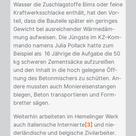
Was­ser die Zu­schlag­stof­fe Bims oder fei­ne
Kraft­werks­schla­cke ent­hält, hat den Vor­
teil, dass die Bau­tei­le spä­ter ein ge­rin­ges
Ge­wicht bei aus­rei­chen­der Wär­me­däm­
mung auf­wei­sen. Die Jüngs­te im KZ–Kom­
man­do na­mens Ju­lia Pol­lack hat­te zum
Bei­spiel als 16 Jäh­ri­ge die Auf­ga­be die 50
kg schwe­ren Ze­ment­sä­cke auf­zu­rei­ßen
und den In­halt in die hoch ge­le­ge­ne Öff­
nung des Be­ton­mi­schers zu schüt­ten. An­
de­re muss­ten auch Mo­nie­rei­sen­stan­gen
bie­gen, Be­ton trans­por­tie­ren und Form­
bret­ter sä­gen.
Wei­ter­hin ar­bei­te­ten im Heme­lin­ger Werk
auch ita­lie­ni­sche In­ter­nier­te
[3]
und nie­
der­län­di­sche und bel­gi­sche Zi­vil­ar­bei­ter.