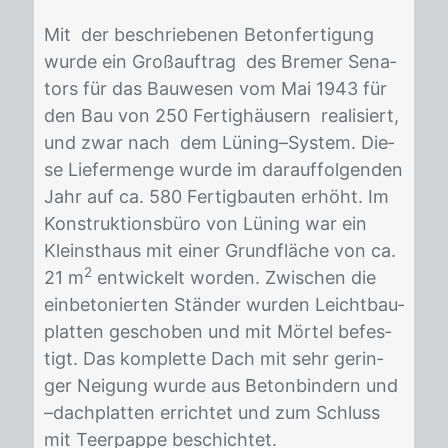
Mit der be­schrie­be­nen Be­ton­fer­ti­gung
wur­de ein Groß­auf­trag des Bre­mer Se­na­
tors für das Bau­we­sen vom Mai 1943 für
den Bau von 250 Fer­tig­häu­sern rea­li­siert,
und zwar nach dem Lü­ning–Sys­tem. Die­
se Lie­fer­men­ge wur­de im dar­auf­fol­gen­den
Jahr auf ca. 580 Fer­tig­bau­ten er­höht. Im
Kon­struk­ti­ons­bü­ro von Lü­ning war ein
Kleinst­haus mit ei­ner Grund­flä­che von ca.
2
21 m
ent­wi­ckelt wor­den. Zwi­schen die
ein­be­to­nier­ten Stän­der wur­den Leicht­bau­
plat­ten ge­scho­ben und mit Mör­tel be­fes­
tigt. Das kom­plet­te Dach mit sehr ge­rin­
ger Nei­gung wur­de aus Be­ton­bin­dern und
–dach­plat­ten er­rich­tet und zum Schluss
mit Teer­pap­pe be­schich­tet.