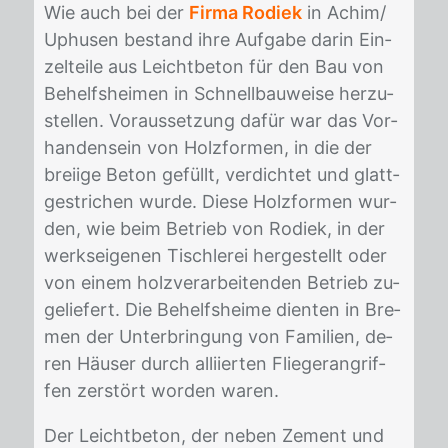
Wie auch bei der
Firma Rodiek
in Achim/​
Uphusen be­stand ihre Auf­ga­be dar­in Ein­
zel­tei­le aus Leicht­be­ton für den Bau von
Be­helfs­hei­men in Schnell­bau­wei­se her­zu­
stel­len. Vor­aus­set­zung da­für war das Vor­
han­den­sein von Holz­for­men, in die der
brei­ige Be­ton ge­füllt, ver­dich­tet und glatt­
ge­stri­chen wur­de. Die­se Holz­for­men wur­
den, wie beim Be­trieb von Ro­diek, in der
werks­ei­ge­nen Tisch­le­rei her­ge­stellt oder
von ei­nem holz­ver­ar­bei­ten­den Be­trieb zu­
ge­lie­fert. Die Be­helfs­hei­me dien­ten in Bre­
men der Un­ter­brin­gung von Fa­mi­li­en, de­
ren Häu­ser durch al­li­ier­ten Flie­ger­an­grif­
fen zer­stört wor­den wa­ren.
Der Leicht­be­ton, der ne­ben Ze­ment und