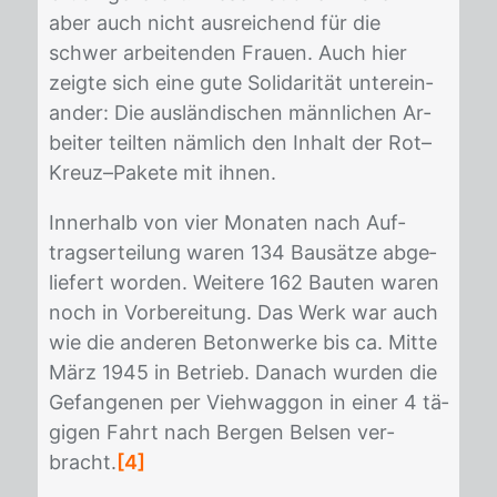
aber auch nicht aus­rei­chend für die
schwer ar­bei­ten­den Frau­en. Auch hier
zeig­te sich eine gute So­li­da­ri­tät un­ter­ein­
an­der: Die aus­län­di­schen männ­li­chen Ar­
bei­ter teil­ten näm­lich den In­halt der Rot–
Kreuz–Pa­ke­te mit ih­nen.
In­ner­halb von vier Mo­na­ten nach Auf­
trags­er­tei­lung wa­ren 134 Bau­sät­ze ab­ge­
lie­fert wor­den. Wei­te­re 162 Bau­ten wa­ren
noch in Vor­be­rei­tung. Das Werk war auch
wie die an­de­ren Be­ton­wer­ke bis ca. Mit­te
März 1945 in Be­trieb. Da­nach wur­den die
Ge­fan­ge­nen per Vieh­wag­gon in ei­ner 4 tä­
gi­gen Fahrt nach Ber­gen Bel­sen ver­
bracht.
[4]