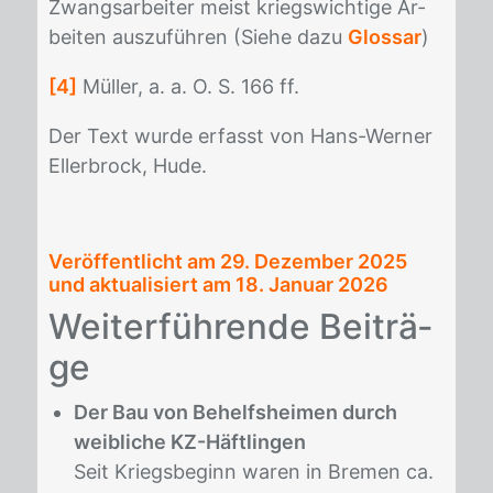
Zwangs­ar­bei­ter meist kriegs­wich­ti­ge Ar­
bei­ten aus­zu­füh­ren (Sie­he dazu
Glossar
)
[4]
Mül­ler, a. a. O. S. 166 ff.
Der Text wur­de er­fasst von Hans-Wer­ner
El­ler­brock, Hude.
Veröffentlicht am
29. Dezember 2025
und aktualisiert am 18. Januar 2026
Wei­ter­füh­ren­de Bei­trä­
ge
Der Bau von Behelfsheimen durch
weibliche KZ-Häftlingen
Seit Kriegsbeginn waren in Bremen ca.