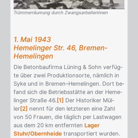
Trümmerräumung durch Zwangsarbeiterinnen
1. Mai 1943
Heme­lin­ger Str. 46, Bre­men-
Heme­lin­gen
Die Be­ton­bau­fir­ma Lü­ning & Sohn ver­füg­
te über zwei Pro­duk­ti­ons­or­te, näm­lich in
Syke und in Bre­men–Heme­lin­gen. Dort be­
fand sich die Be­triebs­stät­te an der Heme­
lin­ger Stra­ße 46.
[1]
Der His­to­ri­ker Mül­
ler
[2]
nennt für den letz­te­ren eine Zahl
von 50 Frau­en, die täg­lich per Last­wa­gen
aus dem 20 km ent­fern­ten
Lager
Stuhr/Obernheide
trans­por­tiert wur­den.