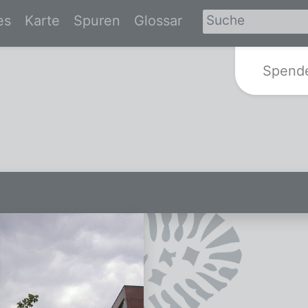
es
Karte
Spuren
Glossar
Zur Startseite von Spurensuche-Br
Spend