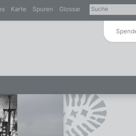
es
Karte
Spuren
Glossar
Zur Startseite von Spurensuche-Br
Spend