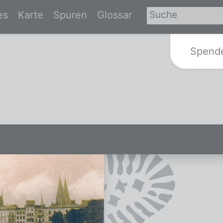
es
Karte
Spuren
Glossar
Zur Startseite von Spurensuche-Br
Spend