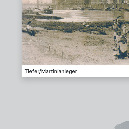
Tie­fer/​Mar­ti­ni­an­le­ger