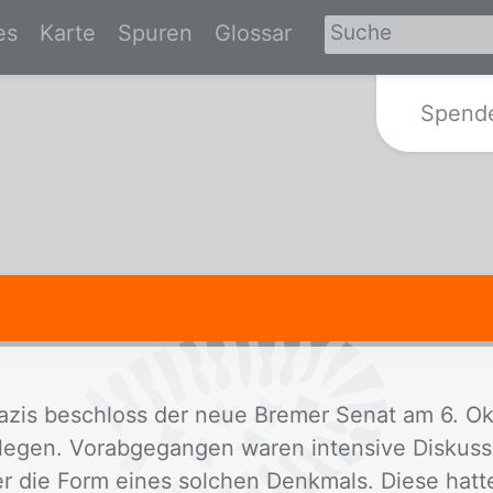
es
Karte
Spuren
Glossar
Zur Startseite von Spurensuche-Br
Spend
azis beschloss der neue Bremer Senat am 6. Ok
ulegen. Vorabgegangen waren intensive Diskuss
er die Form eines solchen Denkmals. Diese hat