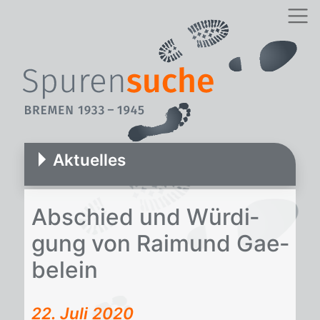
Aktuelles
Ab­schied und Wür­di­
gung von Rai­mund Gae­
be­lein
22. Juli 2020