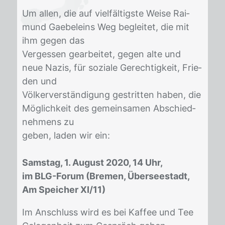
Um al­len, die auf viel­fäl­tigs­te Wei­se Rai­
mund Gae­be­l­eins Weg be­glei­tet, die mit
ihm ge­gen das
Ver­ges­sen ge­ar­bei­tet, ge­gen alte und
neue Na­zis, für so­zia­le Ge­rech­tig­keit, Frie­
den und
Völ­ker­ver­stän­di­gung ge­strit­ten ha­ben, die
Mög­lich­keit des ge­mein­sa­men Ab­schied­
neh­mens zu
ge­ben, la­den wir ein:
Samstag, 1. August 2020, 14 Uhr,
im BLG-Forum (Bremen, Überseestadt,
Am Speicher XI/11)
Im An­schluss wird es bei Kaf­fee und Tee