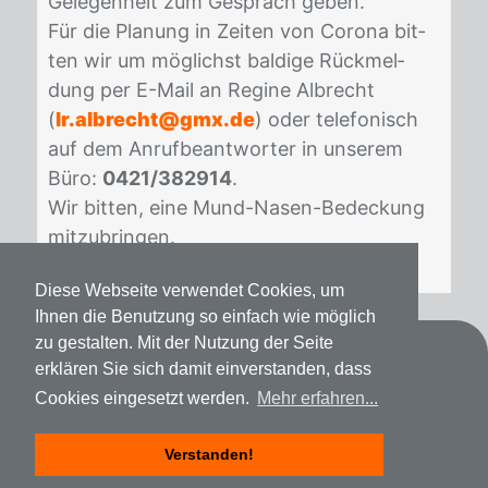
Ge­le­gen­heit zum Ge­spräch ge­ben.
Für die Pla­nung in Zei­ten von Co­ro­na bit­
ten wir um mög­lichst bal­di­ge Rück­mel­
dung per E-Mail an Re­gi­ne Al­brecht
(
lr.albrecht@gmx.de
) oder te­le­fo­nisch
auf dem An­ruf­be­ant­wor­ter in un­se­rem
Büro:
0421/382914
.
Wir bit­ten, eine Mund-Na­sen-Be­de­ckung
mit­zu­brin­gen.
Diese Webseite verwendet Cookies, um
Ihnen die Benutzung so einfach wie möglich
zu gestalten. Mit der Nutzung der Seite
Kontakt
erklären Sie sich damit einverstanden, dass
Cookies eingesetzt werden.
Mehr erfahren...
Datenschutz
Impressum
Verstanden!