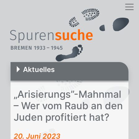
Aktuelles
„Ari­sie­rungs”-Mahn­mal
– Wer vom Raub an den
Ju­den pro­fi­tiert hat?
20. Juni 2023