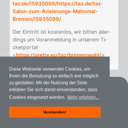
taz.de/!5935099/https://taz.de/taz-
Salon-zum-Arisierungs-Mahnmal-
Bremen/!5935099/
Der Ein­tritt ist kos­ten­los, wir bit­ten al­ler­
dings um Vor­an­mel­dung in un­se­rem Ti­
cket­por­tal
<
https://pretix.eu/taz/bremenwahl/
>
Diese Webseite verwendet Cookies, um
Ihnen die Benutzung so einfach wie möglich
zu gestalten. Mit der Nutzung der Seite
Kontakt
erklären Sie sich damit einverstanden, dass
Cookies eingesetzt werden.
Mehr erfahren...
Datenschutz
Impressum
Verstanden!