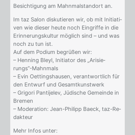
Be­sich­ti­gung am Mahn­mal­stand­ort an.
Im taz Sa­lon dis­ku­tie­ren wir, ob mit In­itia­ti­
ven wie die­ser heu­te noch Ein­grif­fe in die
Er­in­ne­rungs­kul­tur mög­lich sind – und was
noch zu tun ist.
Auf dem Po­di­um be­grü­ßen wir:
– Hen­ning Bleyl, In­itia­tor des „Ari­sie­
rungs”-Mahn­mals
– Evin Oet­ting­s­hau­sen, ver­ant­wort­lich für
den Ent­wurf und Ge­samt­kunst­werk
– Gri­go­ri Pan­ti­je­lev, Jü­di­sche Ge­mein­de in
Bre­men
– Mo­dera­ti­on: Jean-Phil­ipp Ba­eck, taz-Re­
dak­teur
Mehr In­fos un­ter: