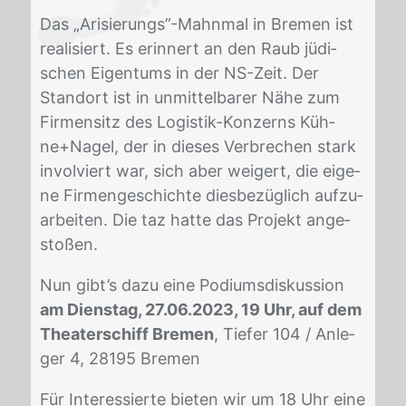
Das „Ari­sie­rungs”-Mahn­mal in Bre­men ist
rea­li­siert. Es er­in­nert an den Raub jü­di­
schen Ei­gen­tums in der NS-Zeit. Der
Stand­ort ist in un­mit­tel­ba­rer Nähe zum
Fir­men­sitz des Lo­gis­tik-Kon­zerns Küh­
ne+Na­gel, der in die­ses Ver­bre­chen stark
in­vol­viert war, sich aber wei­gert, die ei­ge­
ne Fir­men­ge­schich­te dies­be­züg­lich auf­zu­
ar­bei­ten. Die taz hat­te das Pro­jekt an­ge­
sto­ßen.
Nun gib­t’s dazu eine Po­di­ums­dis­kus­si­on
am Dienstag, 27.06.2023, 19 Uhr, auf dem
Theaterschiff Bremen
, Tie­fer 104 / An­le­
ger 4, 28195 Bre­men
Für In­ter­es­sier­te bie­ten wir um 18 Uhr eine