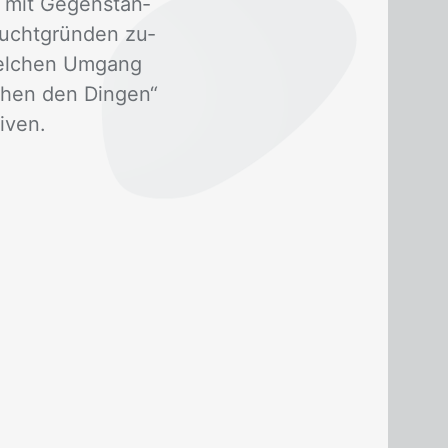
 mit Ge­gen­stän­
Flucht­grün­den zu­
Wel­chen Um­gang
schen den Din­gen“
i­ven.