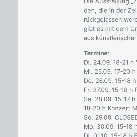
Die Aus­stel­lung „
den, die in der Zeit
rück­ge­las­sen wer
gibt es mit dem Un
aus künst­le­ri­schen
Termine
:
Di. 24.09. 18-21 h V
Mi. 25.09. 17-20 h
Do. 26.09. 15-18 h
Fr. 27.09. 15-18 h 
Sa. 28.09. 15-17 
18-20 h Kon­zert Mi
So. 29.09. CLO­SE
Mo. 30.09. 15-18 
Di. 01.10. 15-18 h 