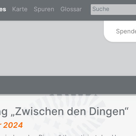
es
Karte
Spuren
Glossar
Zur Startseite von Spurensuche-Br
Spend
ung „Zwi­schen den Din­gen“
r 2024