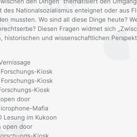
Zwi­schen den Din­gen“ the­ma­ti­siert den Um­gang
 des Na­tio­nal­so­zia­lis­mus ent­eig­net oder aus 
­den muss­ten. Wo sind all die­se Din­ge heu­te? 
­rechts­er­be? Die­sen Fra­gen wid­met sich „Zwi­
, his­to­ri­schen und wis­sen­schaft­li­chen Per­spek­t
er­nis­sa­ge
 For­schungs-Ki­osk
 For­schungs-Ki­osk
For­schungs-Ki­osk
h open door
­cro­pho­ne-Ma­fia
D Le­sung im Ku­koon
h open door
For­schungs-Ki­osk