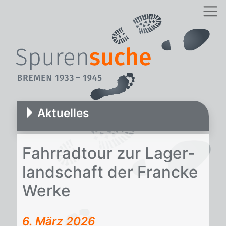
Aktuelles
Fahr­rad­tour zur La­ger­
land­schaft der Francke
Wer­ke
6. März 2026