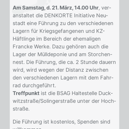
Am Samstag, d. 21. März, 14.00 Uhr
, ver­
an­stal­tet die DENK­OR­TE In­itia­ti­ve Neu­
stadt eine Füh­rung zu den ver­schie­de­nen
La­gern für Kriegs­ge­fan­ge­nen und KZ-
Häft­lin­ge im Be­reich der ehe­ma­li­gen
Francke Wer­ke. Dazu ge­hö­ren auch die
La­ger der Müll­de­po­nie und am Stor­chen­
nest. Die Füh­rung, die ca. 2 Stun­de dau­ern
wird, wird we­gen der Dis­tanz zwi­schen
den ver­schie­de­nen La­gern mit dem Fahr­
rad durch­ge­führt.
Treffpunkt
ist die BSAG Hal­te­stel­le Duck­
witz­stra­ße/​So­lin­ger­stra­ße un­ter der Hoch­
stra­ße.
Die Füh­rung ist kos­ten­los, Spen­den sind