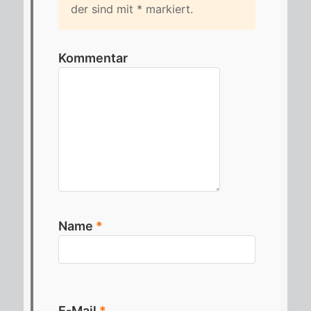
der sind mit
*
mar­kiert.
Kommentar
Name
*
E-Mail
*