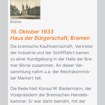
Boerse
16. Ok­to­ber 1933
Haus der Bür­ger­schaft, Bre­men
Die bre­mi­sche Kauf­mann­schaft, Ver­tre­ter
der In­dus­trie und der Schiff­fahrt ka­men
zu ei­ner Kund­ge­bung in der Hal­le der Bre­
mer Bör­se zu­sam­men. An die­ser Ver­
samm­lung nahm u.a. der Reichs­kom­mis­
sar Mar­kert teil.
Die Rede hielt Kon­sul W. Bie­der­mann, der
Vi­ze­prä­si­dent der Bre­mi­schen Han­dels­
kam­mer. Er war dar­in be­müht, mit der