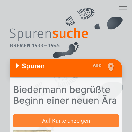
Spuren
Bie­der­mann be­grüß­te
Be­ginn ei­ner neu­en Ära
Auf Karte anzeigen