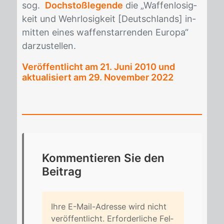
sog.
Dochstoßlegende
die „Waf­fen­lo­sig­
keit und Wehr­lo­sig­keit [Deutsch­lands] in­
mit­ten ei­nes waf­fen­star­ren­den Eu­ro­pa“
dar­zu­stel­len.
Veröffentlicht am
21. Juni 2010
und
aktualisiert am 29. November 2022
Kom­men­tie­ren Sie den
Bei­trag
Ihre E-Mail-Adres­se wird nicht
ver­öf­fent­licht. Er­for­der­li­che Fel­