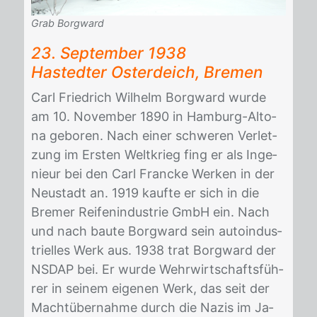
Grab Borgward
23. Sep­tem­ber 1938
Has­ted­ter Os­ter­deich, Bre­men
Carl Fried­rich Wil­helm Borg­ward wur­de
am 10. No­vem­ber 1890 in Ham­burg-Al­to­
na ge­bo­ren. Nach ei­ner schwe­ren Ver­let­
zung im Ers­ten Welt­krieg fing er als In­ge­
nieur bei den Carl Francke Wer­ken in der
Neu­stadt an. 1919 kauf­te er sich in die
Bre­mer Rei­fen­in­dus­trie GmbH ein. Nach
und nach bau­te Borg­ward sein au­to­in­dus­
tri­el­les Werk aus. 1938 trat Borg­ward der
NS­DAP bei. Er wur­de Wehr­wirt­schafts­füh­
rer in sei­nem ei­ge­nen Werk, das seit der
Macht­über­nah­me durch die Na­zis im Ja­