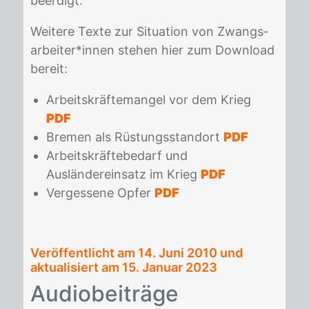
be­er­digt.
Wei­te­re Tex­te zur Si­tua­ti­on von Zwangs­
ar­bei­ter*in­nen ste­hen hier zum Down­load
be­reit:
Arbeitskräftemangel vor dem Krieg
PDF
Bremen als Rüstungsstandort
PDF
Arbeitskräftebedarf und
Ausländereinsatz im Krieg
PDF
Vergessene Opfer
PDF
Veröffentlicht am
14. Juni 2010
und
aktualisiert am 15. Januar 2023
Au­dio­bei­trä­ge