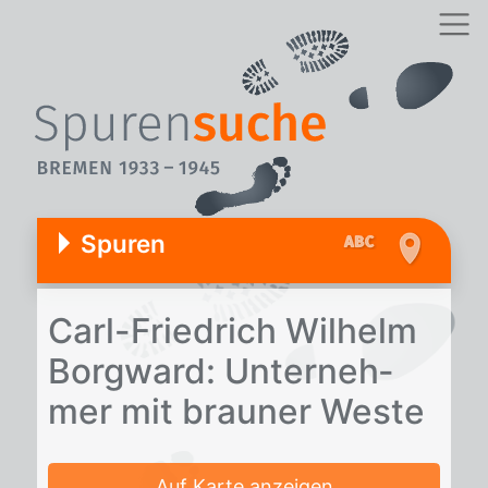
Spuren
Carl-Fried­rich Wil­helm
Borg­ward: Un­ter­neh­
mer mit brau­ner Wes­te
Auf Karte anzeigen