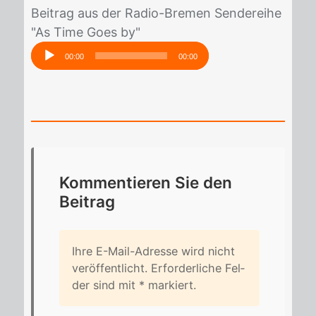
Beitrag aus der Radio-Bremen Sendereihe
"As Time Goes by"
Audio-
00:00
00:00
Player
Kom­men­tie­ren Sie den
Bei­trag
Ihre E-Mail-Adres­se wird nicht
ver­öf­fent­licht. Er­for­der­li­che Fel­
der sind mit
*
mar­kiert.