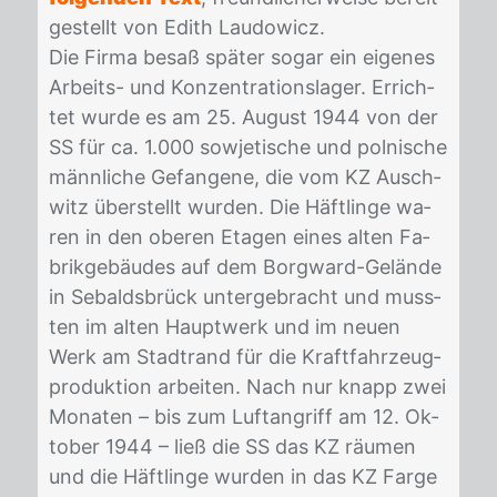
ge­stellt von Edith Lau­do­wicz.
Die Fir­ma be­saß spä­ter so­gar ein ei­ge­nes
Ar­beits- und Kon­zen­tra­ti­ons­la­ger. Er­rich­
tet wur­de es am 25. Au­gust 1944 von der
SS für ca. 1.000 so­wje­ti­sche und pol­ni­sche
männ­li­che Ge­fan­ge­ne, die vom KZ Ausch­
witz über­stellt wur­den. Die Häft­lin­ge wa­
ren in den obe­ren Eta­gen ei­nes al­ten Fa­
brik­ge­bäu­des auf dem Borg­ward-Ge­län­de
in Se­balds­brück un­ter­ge­bracht und muss­
ten im al­ten Haupt­werk und im neu­en
Werk am Stadt­rand für die Kraft­fahr­zeug­
pro­duk­ti­on ar­bei­ten. Nach nur knapp zwei
Mo­na­ten – bis zum Luft­an­griff am 12. Ok­
to­ber 1944 – ließ die SS das KZ räu­men
und die Häft­lin­ge wur­den in das KZ Far­ge