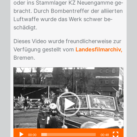
oder ins Stamm­la­ger KZ Neu­eng­am­me ge­
bracht. Durch Bom­ben­tref­fer der al­li­ier­ten
Luft­waf­fe wur­de das Werk schwer be­
schä­digt.
Die­ses Vi­deo wur­de freund­li­cher­wei­se zur
Ver­fü­gung ge­stellt vom
Landesfilmarchiv,
Bre­men.
Video-
Player
00:00
00:48