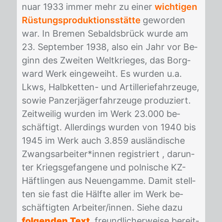
nu­ar 1933 im­mer mehr zu ei­ner
wichtigen
Rüstungsproduktionsstätte
ge­wor­den
war. In Bre­men Se­balds­brück wur­de am
23. Sep­tem­ber 1938, also ein Jahr vor Be­
ginn des Zwei­ten Welt­krie­ges, das Borg­
ward Werk ein­ge­weiht. Es wur­den u.a.
Lkws, Halb­ket­ten- und Ar­til­le­rie­fahr­zeu­ge,
so­wie Pan­zer­jä­ger­fahr­zeu­ge pro­du­ziert.
Zeit­wei­lig wur­den im Werk 23.000 be­
schäf­tigt. Al­ler­dings wur­den von 1940 bis
1945 im Werk auch 3.859 aus­län­di­sche
Zwangs­ar­bei­ter*in­nen re­gis­triert , dar­un­
ter Kriegs­ge­fan­ge­ne und pol­ni­sche KZ-
Häft­lin­gen aus Neu­eng­am­me. Da­mit stell­
ten sie fast die Hälf­te al­ler im Werk be­
schäf­tig­ten Ar­bei­ter/​in­nen. Sie­he dazu
folgenden Text
, freund­li­cher­wei­se be­reit­