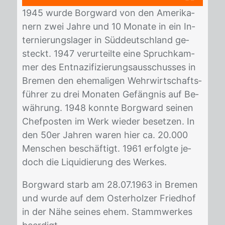
1945 wur­de Borg­ward von den Ame­ri­ka­
nern zwei Jah­re und 10 Mo­na­te in ein In­
ter­nie­rungs­la­ger in Süd­deutsch­land ge­
steckt. 1947 ver­ur­teil­te eine Spruch­kam­
mer des Ent­na­zi­fi­zie­rungs­aus­schus­ses in
Bre­men den ehe­ma­li­gen Wehr­wirt­schafts­
füh­rer zu drei Mo­na­ten Ge­fäng­nis auf Be­
wäh­rung. 1948 konn­te Borg­ward sei­nen
Chef­pos­ten im Werk wie­der be­set­zen. In
den 50er Jah­ren wa­ren hier ca. 20.000
Men­schen be­schäf­tigt. 1961 er­folg­te je­
doch die Li­qui­die­rung des Wer­kes.
Borg­ward starb am 28.07.1963 in Bre­men
und wur­de auf dem Os­ter­hol­zer Fried­hof
in der Nähe sei­nes ehem. Stamm­wer­kes