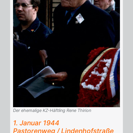
Der ehemalige KZ-Häftling Rene Thirion
1. Ja­nu­ar 1944
Pas­to­ren­weg / Lin­den­hof­stra­ße