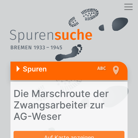
Spuren
Die Marsch­rou­te der
Zwangs­ar­bei­ter zur
AG-We­ser
Auf Karte anzeigen