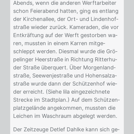
Abends, wenn die an­de­ren Werft­ar­bei­ter
schon Fei­er­abend hat­ten, ging es ent­lang
der Kir­chen­al­lee, der Ort- und Lin­den­hof­
stra­ße wie­der zu­rück. Ka­me­ra­den, die vor
Ent­kräf­tung auf der Werft ge­stor­ben wa­
ren, muss­ten in ei­nem Kar­ren mit­ge­
schleppt wer­den. Dies­mal wur­de die Grö­
pe­lin­ger Heer­stra­ße in Rich­tung Rit­ter­hu­
der Stra­ße über­quert. Über Mor­gen­land­
stra­ße, See­wen­je­stra­ße und Ho­hen­sal­za­
stra­ße wur­de dann der Schüt­zen­hof wie­
der er­reicht. (Sie­he lila ein­ge­zeich­ne­te
Stre­cke im Stadt­plan.) Auf dem Schüt­zen­
platz­ge­län­de an­ge­kom­men, muss­ten die
Lei­chen im Wasch­raum ab­ge­legt wer­den.
Der Zeit­zeu­ge Det­lef Dah­l­ke kann sich ge­