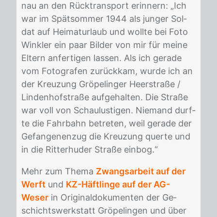
nau an den Rück­trans­port er­in­nern: „Ich
war im Spät­som­mer 1944 als jun­ger Sol­
dat auf Hei­mat­ur­laub und woll­te bei Foto
Wink­ler ein paar Bil­der von mir für mei­ne
El­tern an­fer­ti­gen las­sen. Als ich ge­ra­de
vom Fo­to­gra­fen zu­rück­kam, wur­de ich an
der Kreu­zung Grö­pe­lin­ger Heer­stra­ße /
Lin­den­hof­stra­ße auf­ge­hal­ten. Die Stra­ße
war voll von Schau­lus­ti­gen. Nie­mand durf­
te die Fahr­bahn be­tre­ten, weil ge­ra­de der
Ge­fan­ge­nen­zug die Kreu­zung quer­te und
in die Rit­ter­hu­der Stra­ße ein­bog.“
Mehr zum The­ma
Zwangsarbeit auf der
Werft
und
KZ-Häftlinge auf der AG-
Weser
in Ori­gi­nal­do­ku­men­ten der Ge­
schichts­werk­statt Grö­pe­lin­gen und über