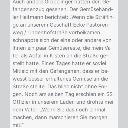
Auch an­de­re Grö­pe­lin­ger hat­ten den Ge­
fan­ge­nen­zug ge­se­hen. Der Ge­mü­se­händ­
ler Heit­mann be­rich­tet: „Wenn die Sträf­lin­
ge an un­se­rem Ge­schäft Ecke Pas­to­ren­
weg / Lin­den­hof­stra­ße vor­bei­ka­men,
schnapp­te sich der eine oder an­de­re von
ih­nen ein paar Ge­mü­se­res­te, die mein Va­
ter als Ab­fall in Kis­ten an die Stra­ße ge­
stellt hat­te. Ei­nes Ta­ges hat­te er so­viel
Mit­leid mit den Ge­fan­ge­nen, dass er be­
wusst bes­ser er­hal­te­nes Ge­mü­se an die
Stra­ße stell­te. Das blieb nicht ohne Fol­
gen. Noch am sel­ben Tag er­schien ein SS-
Of­fi­zier in un­se­rem La­den und droh­te mei­
nem Va­ter: „Wenn Sie das noch ein­mal
ma­chen, dann mar­schie­ren Sie mor­gen
mit!“