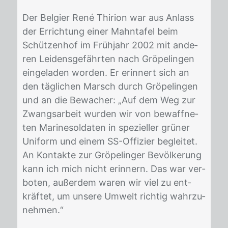
Der Bel­gi­er René Thi­ri­on war aus An­lass
der Er­rich­tung ei­ner Mahn­ta­fel beim
Schüt­zen­hof im Früh­jahr 2002 mit an­de­
ren Lei­dens­ge­fähr­ten nach Grö­pe­lin­gen
ein­ge­la­den wor­den. Er er­in­nert sich an
den täg­li­chen Marsch durch Grö­pe­lin­gen
und an die Be­wa­cher: „Auf dem Weg zur
Zwangs­ar­beit wur­den wir von be­waff­ne­
ten Ma­ri­ne­sol­da­ten in spe­zi­el­ler grü­ner
Uni­form und ei­nem SS-Of­fi­zier be­glei­tet.
An Kon­tak­te zur Grö­pe­lin­ger Be­völ­ke­rung
kann ich mich nicht er­in­nern. Das war ver­
bo­ten, au­ßer­dem wa­ren wir viel zu ent­
kräf­tet, um un­se­re Um­welt rich­tig wahr­zu­
neh­men.“