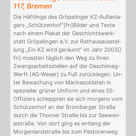
117, Bre­men
Die Häft­lin­ge des Grö­pe­lin­ger KZ-Au­ßen­la­
gers „Schüt­zen­hof“[fn]Bil­der und Tex­te
nach ei­nem Pla­kat der Ge­schichts­werk­
statt Grö­pe­lin­gen e.V. zur Rat­haus­aus­stel­
lung „Ein KZ wird ge­räumt“ im Jahr 2003[/​
fn] muss­ten täg­lich den Weg zu ih­ren
Zwangs­ar­beits­stel­len auf der De­schi­mag-
Werft (AG-We­ser) zu Fuß zu­rück­le­gen. Un­
ter Be­wa­chung von Ma­ri­ne­sol­da­ten in
spe­zi­el­ler grü­ner Uni­form und ei­nes SS-
Of­fi­ziers schlepp­ten sie sich mor­gens vom
Schüt­zen­hof an der Brom­ber­ger Stra­ße
durch die Thor­ner Stra­ße bis zur See­wen­
je­stra­ße. Von dort ging es ent­lang der
Mor­gen­land­stra­ße bis zum Pas­to­ren­weg