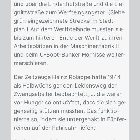
und über die Lin­den­hof­stra­ße und die Lie­
gnitz­stra­ße zum Werft­ein­gangs­tor. (Sie­he
grün ein­ge­zeich­ne­te Stre­cke im Stadt­
plan.) Auf dem Werft­ge­län­de muss­ten sie
bis zum hin­te­ren Ende der Werft zu ih­ren
Ar­beits­plät­zen in der Ma­schi­nen­fa­brik II
und beim U-Boot-Bun­ker Hor­nis­se wei­ter­
mar­schie­ren.
Der Zeit­zeu­ge Heinz Ro­lap­pe hat­te 1944
als Halb­wüch­si­ger den Lei­dens­weg der
Zwangs­abei­ter be­ob­ach­tet: „… die wa­ren
vor Hun­ger so ent­kräf­tet, dass sie sich ge­
gen­sei­tig stüt­zen muss­ten. Das funk­tio­
nier­te so, in­dem sie un­ter­ge­hakt in Fün­fer­
rei­hen auf der Fahr­bahn lie­fen.“