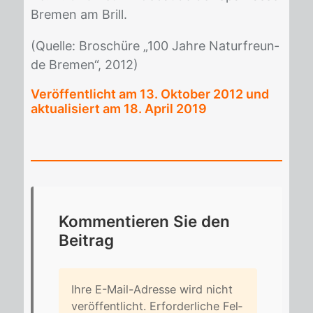
Bre­men am Brill.
(Quel­le: Bro­schü­re „100 Jah­re Na­tur­freun­
de Bre­men“, 2012)
Veröffentlicht am
13. Oktober 2012
und
aktualisiert am 18. April 2019
Kom­men­tie­ren Sie den
Bei­trag
Ihre E-Mail-Adres­se wird nicht
ver­öf­fent­licht. Er­for­der­li­che Fel­