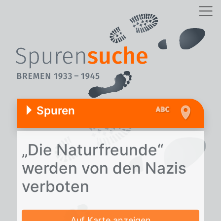
Spuren
„Die Na­tur­freun­de“
wer­den von den Na­zis
ver­bo­ten
Auf Karte anzeigen