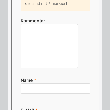
der sind mit
*
mar­kiert.
Kommentar
Name
*