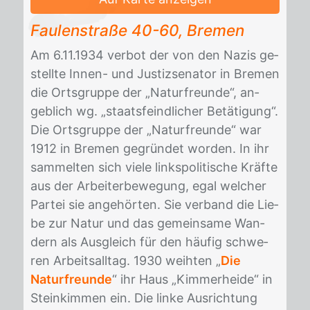
Fau­len­stra­ße 40-60, Bre­men
Am 6.11.1934 ver­bot der von den Na­zis ge­
stell­te In­nen- und Jus­tiz­se­na­tor in Bre­men
die Orts­grup­pe der „Na­tur­freun­de“, an­
geb­lich wg. „staats­feind­li­cher Be­tä­ti­gung“.
Die Orts­grup­pe der „Na­tur­freun­de“ war
1912 in Bre­men ge­grün­det wor­den. In ihr
sam­mel­ten sich vie­le links­po­li­ti­sche Kräf­te
aus der Ar­bei­ter­be­we­gung, egal wel­cher
Par­tei sie an­ge­hör­ten. Sie ver­band die Lie­
be zur Na­tur und das ge­mein­sa­me Wan­
dern als Aus­gleich für den häu­fig schwe­
ren Ar­beits­all­tag. 1930 weih­ten „
Die
Naturfreunde
“ ihr Haus „Kim­mer­hei­de“ in
Stein­kim­men ein. Die lin­ke Aus­rich­tung