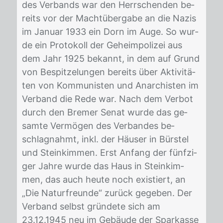
des Ver­bands war den Herr­schen­den be­
reits vor der Macht­über­ga­be an die Na­zis
im Ja­nu­ar 1933 ein Dorn im Auge. So wur­
de ein Pro­to­koll der Ge­heim­po­li­zei aus
dem Jahr 1925 be­kannt, in dem auf Grund
von Be­spit­ze­lun­gen be­reits über Ak­ti­vi­tä­
ten von Kom­mu­nis­ten und An­ar­chis­ten im
Ver­band die Rede war. Nach dem Ver­bot
durch den Bre­mer Se­nat wur­de das ge­
sam­te Ver­mö­gen des Ver­ban­des be­
schlag­nahmt, inkl. der Häu­ser in Bürs­tel
und Stein­kim­men. Erst An­fang der fünf­zi­
ger Jah­re wur­de das Haus in Stein­kim­
men, das auch heu­te noch exis­tiert, an
„Die Na­tur­freun­de“ zu­rück ge­ge­ben. Der
Ver­band selbst grün­de­te sich am
23.12.1945 neu im Ge­bäu­de der Spar­kas­se