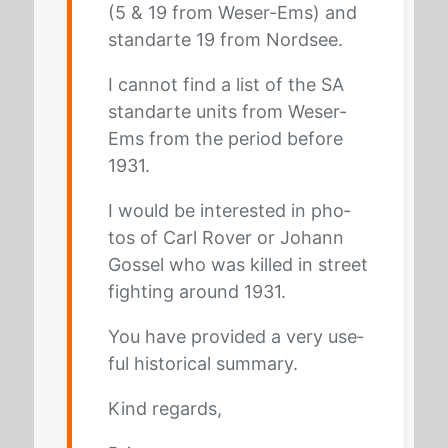
(5 & 19 from We­ser-Ems) and
stan­dar­te 19 from Nord­see.
I can­not find a list of the SA
stan­dar­te units from We­ser-
Ems from the pe­ri­od be­fo­re
1931.
I would be in­te­rested in pho­
tos of Carl Ro­ver or Jo­hann
Gos­sel who was kil­led in street
fight­ing around 1931.
You have pro­vi­ded a very use­
ful his­to­ri­cal sum­ma­ry.
Kind re­gards,