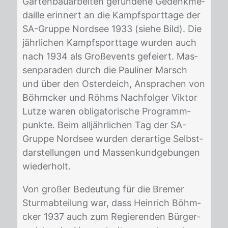
Gar­ten­bau­ar­bei­ten ge­fun­de­ne Ge­denk­me­
dail­le er­in­nert an die Kampf­sport­ta­ge der
SA-Grup­pe Nord­see 1933 (sie­he Bild). Die
jähr­li­chen Kampf­sport­ta­ge wur­den auch
nach 1934 als Gro­ßevents ge­fei­ert. Mas­
sen­pa­ra­den durch die Pau­li­ner Marsch
und über den Os­ter­deich, An­spra­chen von
Böhm­cker und Röhms Nach­fol­ger Vik­tor
Lut­ze wa­ren ob­li­ga­to­ri­sche Pro­gramm­
punk­te. Beim all­jähr­li­chen Tag der SA-
Grup­pe Nord­see wur­den der­ar­ti­ge Selbst­
dar­stel­lun­gen und Mas­sen­kund­ge­bun­gen
wie­der­holt.
Von gro­ßer Be­deu­tung für die Bre­mer
Sturm­ab­tei­lung war, dass Hein­rich Böhm­
cker 1937 auch zum Re­gie­ren­den Bür­ger­