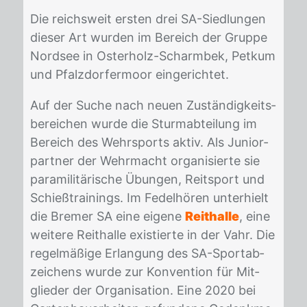
Die reichs­weit ers­ten drei SA-Sied­lun­gen
die­ser Art wur­den im Be­reich der Grup­pe
Nord­see in Os­ter­holz-Scharm­bek, Pet­kum
und Pfalz­dor­fer­moor ein­ge­rich­tet.
Auf der Su­che nach neu­en Zu­stän­dig­keits­
be­rei­chen wur­de die Sturm­ab­tei­lung im
Be­reich des Wehr­sports ak­tiv. Als Ju­ni­or­
part­ner der Wehr­macht or­ga­ni­sier­te sie
pa­ra­mi­li­tä­ri­sche Übun­gen, Reit­sport und
Schieß­trai­nings. Im Fe­del­hö­ren un­ter­hielt
die Bre­mer SA eine ei­ge­ne
Reithalle
, eine
wei­te­re Reit­hal­le exis­tier­te in der Vahr. Die
re­gel­mä­ßi­ge Er­lan­gung des SA-Sport­ab­
zei­chens wur­de zur Kon­ven­ti­on für Mit­
glie­der der Or­ga­ni­sa­ti­on. Eine 2020 bei