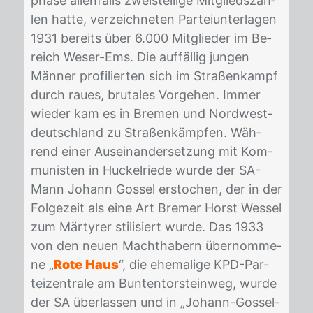
pha­se al­len­falls zwei­stel­li­ge Mit­glieds­zah­
len hat­te, ver­zeich­ne­ten Par­tei­un­ter­la­gen
1931 be­reits über 6.000 Mit­glie­der im Be­
reich We­ser-Ems. Die auf­fäl­lig jun­gen
Män­ner pro­fi­lier­ten sich im Stra­ßen­kampf
durch rau­es, bru­ta­les Vor­ge­hen. Im­mer
wie­der kam es in Bre­men und Nord­west­
deutsch­land zu Stra­ßen­kämp­fen. Wäh­
rend ei­ner Aus­ein­an­der­set­zung mit Kom­
mu­nis­ten in Hu­ckel­rie­de wur­de der SA-
Mann Jo­hann Gos­sel er­sto­chen, der in der
Fol­ge­zeit als eine Art Bre­mer Horst Wes­sel
zum Mär­ty­rer sti­li­siert wur­de. Das 1933
von den neu­en Macht­ha­bern über­nom­me­
ne „
Rote Haus
“, die ehe­ma­li­ge KPD-Par­
tei­zen­tra­le am Bun­ten­tor­stein­weg, wur­de
der SA über­las­sen und in „Jo­hann-Gos­sel-