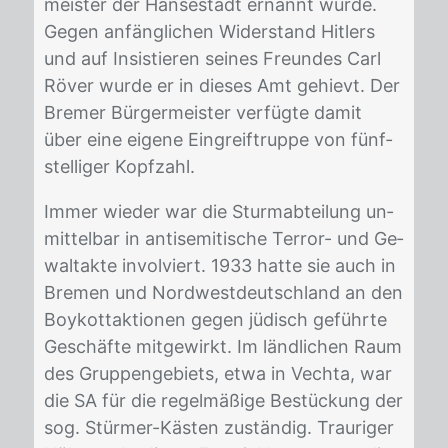
meis­ter der Han­se­stadt er­nannt wur­de.
Ge­gen an­fäng­li­chen Wi­der­stand Hit­lers
und auf In­sis­tie­ren sei­nes Freun­des Carl
Rö­ver wur­de er in die­ses Amt ge­hievt. Der
Bre­mer Bür­ger­meis­ter ver­füg­te da­mit
über eine ei­ge­ne Ein­greif­trup­pe von fünf­
stel­li­ger Kopf­zahl.
Im­mer wie­der war die Sturm­ab­tei­lung un­
mit­tel­bar in an­ti­se­mi­ti­sche Ter­ror- und Ge­
walt­ak­te in­vol­viert. 1933 hat­te sie auch in
Bre­men und Nord­west­deutsch­land an den
Boy­kott­ak­tio­nen ge­gen jü­disch ge­führ­te
Ge­schäf­te mit­ge­wirkt. Im länd­li­chen Raum
des Grup­pen­ge­biets, etwa in Ve­ch­ta, war
die SA für die re­gel­mä­ßi­ge Be­stü­ckung der
sog. Stür­mer-Käs­ten zu­stän­dig. Trau­ri­ger