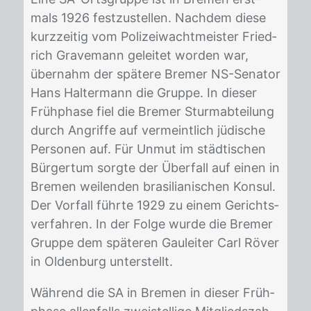
mals 1926 fest­zu­stel­len. Nach­dem die­se
kurz­zei­tig vom Po­li­zei­wacht­meis­ter Fried­
rich Gra­ve­mann ge­lei­tet wor­den war,
über­nahm der spä­te­re Bre­mer NS-Se­na­tor
Hans Hal­ter­mann die Grup­pe. In die­ser
Früh­pha­se fiel die Bre­mer Sturm­ab­tei­lung
durch An­grif­fe auf ver­meint­lich jü­di­sche
Per­so­nen auf. Für Un­mut im städ­ti­schen
Bür­ger­tum sorg­te der Über­fall auf ei­nen in
Bre­men wei­len­den bra­si­lia­ni­schen Kon­sul.
Der Vor­fall führ­te 1929 zu ei­nem Ge­richts­
ver­fah­ren. In der Fol­ge wur­de die Bre­mer
Grup­pe dem spä­te­ren Gau­lei­ter Carl Rö­ver
in Ol­den­burg un­ter­stellt.
Wäh­rend die SA in Bre­men in die­ser Früh­