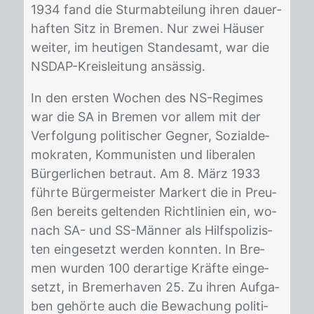
1934 fand die Sturm­ab­tei­lung ih­ren dau­er­
haf­ten Sitz in Bre­men. Nur zwei Häu­ser
wei­ter, im heu­ti­gen Stan­des­amt, war die
NS­DAP-Kreis­lei­tung an­säs­sig.
In den ers­ten Wo­chen des NS-Re­gimes
war die SA in Bre­men vor al­lem mit der
Ver­fol­gung po­li­ti­scher Geg­ner, So­zi­al­de­
mo­kra­ten, Kom­mu­nis­ten und li­be­ra­len
Bür­ger­li­chen be­traut. Am 8. März 1933
führ­te Bür­ger­meis­ter Mar­kert die in Preu­
ßen be­reits gel­ten­den Richt­li­ni­en ein, wo­
nach SA- und SS-Män­ner als Hilfs­po­li­zis­
ten ein­ge­setzt wer­den konn­ten. In Bre­
men wur­den 100 der­ar­ti­ge Kräf­te ein­ge­
setzt, in Bre­mer­ha­ven 25. Zu ih­ren Auf­ga­
ben ge­hör­te auch die Be­wa­chung po­li­ti­