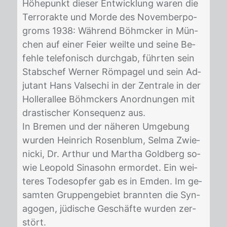
Hö­he­punkt die­ser Ent­wick­lung wa­ren die
Ter­ror­ak­te und Mor­de des No­vem­ber­po­
groms 1938: Wäh­rend Böhm­cker in Mün­
chen auf ei­ner Fei­er weil­te und sei­ne Be­
feh­le te­le­fo­nisch durch­gab, führ­ten sein
Stabs­chef Wer­ner Röm­pa­gel und sein Ad­
ju­tant Hans Vals­e­chi in der Zen­tra­le in der
Hol­ler­al­lee Böhm­ckers An­ord­nun­gen mit
dras­ti­scher Kon­se­quenz aus.
In Bre­men und der nä­he­ren Um­ge­bung
wur­den Hein­rich Ro­sen­blum, Sel­ma Zwie­
ni­cki, Dr. Ar­thur und Mar­tha Gold­berg so­
wie Leo­pold Si­nasohn er­mor­det. Ein wei­
te­res To­des­op­fer gab es in Em­den. Im ge­
sam­ten Grup­pen­ge­biet brann­ten die Syn­
ago­gen, jü­di­sche Ge­schäf­te wur­den zer­
stört.