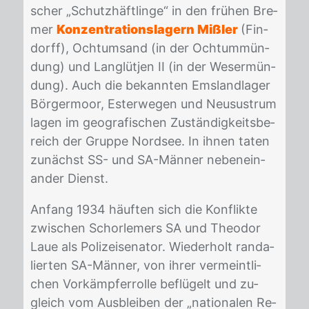
scher „Schutz­häft­lin­ge“ in den frü­hen Bre­
mer
Konzentrationslagern Mißler
(Fin­
dorff), Och­tumsand (in der Och­tum­mün­
dung) und Lan­g­lüt­jen II (in der We­ser­mün­
dung). Auch die be­kann­ten Ems­land­la­ger
Bör­ger­moor, Es­ter­we­gen und Neu­sus­trum
la­gen im geo­gra­fi­schen Zu­stän­dig­keits­be­
reich der Grup­pe Nord­see. In ih­nen ta­ten
zu­nächst SS- und SA-Män­ner ne­ben­ein­
an­der Dienst.
An­fang 1934 häuf­ten sich die Kon­flik­te
zwi­schen Schor­le­mers SA und Theo­dor
Laue als Po­li­zei­se­na­tor. Wie­der­holt ran­da­
lier­ten SA-Män­ner, von ih­rer ver­meint­li­
chen Vor­kämp­f­er­rol­le be­flü­gelt und zu­
gleich vom Aus­blei­ben der „na­tio­na­len Re­