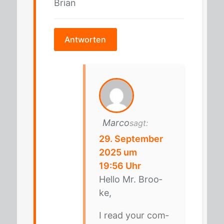
Bri­an
Antworten
Marco
sagt:
29. September
2025 um
19:56 Uhr
Hel­lo Mr. Broo­
ke,
I read your com­