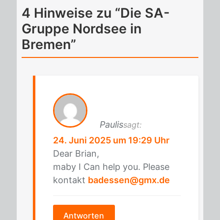
4 Hinweise zu “Die SA-
Gruppe Nordsee in
Bremen”
Paulis
sagt:
24. Juni 2025 um 19:29 Uhr
Dear Bri­an,
maby I Can help you. Plea­se
kon­takt
badessen@gmx.de
Antworten