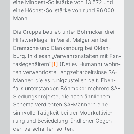
eine Min­dest-Soll­stär­ke von 13.572 und
eine Höchst-Soll­stär­ke von rund 96.000
Mann.
Die Grup­pe be­trieb un­ter Böhm­cker drei
Hilfs­werkla­ger in Va­rel, Mal­gar­ten bei
Bram­sche und Blan­ken­burg bei Ol­den­
burg. In die­sen „Ver­wahr­an­stal­ten mit Fan­
ta­sie­ge­häl­tern“
[1]
(Det­lev Hu­mann) wohn­
ten ver­wahr­los­te, lang­zeit­ar­beits­lo­se SA-
Män­ner, die es ru­hig­zu­stel­len galt. Eben­
falls un­ter­stan­den Böhm­cker meh­re­re SA-
Sied­lungs­pro­jek­te, die nach ähn­li­chem
Sche­ma ver­dien­ten SA-Män­nern eine
sinn­vol­le Tä­tig­keit bei der Moor­kul­ti­vie­
rung und Be­sie­de­lung länd­li­cher Ge­gen­
den ver­schaf­fen soll­ten.