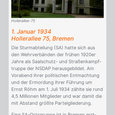
Hollerallee-75
1. Ja­nu­ar 1934
Hol­ler­al­lee 75, Bre­men
Die Sturm­ab­tei­lung (SA) hat­te sich aus
den Wehr­ver­bän­den der frü­hen 1920er
Jah­re als Saal­schutz- und Stra­ßen­kampf­
trup­pe der NS­DAP her­aus­ge­bil­det. Am
Vor­abend ih­rer po­li­ti­schen Ent­mach­tung
und der Er­mor­dung ih­rer Füh­rung um
Ernst Röhm am 1. Juli 1934 zähl­te sie rund
4,5 Mil­lio­nen Mit­glie­der und war da­mit die
mit Ab­stand größ­te Par­tei­glie­de­rung.
Eine SA-Orts­grup­pe ist in Bre­men erst­