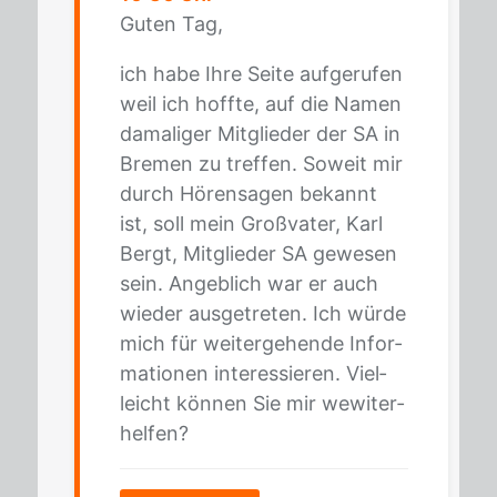
Gu­ten Tag,
ich habe Ihre Sei­te auf­ge­ru­fen
weil ich hoff­te, auf die Na­men
da­ma­li­ger Mit­glie­der der SA in
Bre­men zu tref­fen. So­weit mir
durch Hö­ren­sa­gen be­kannt
ist, soll mein Groß­va­ter, Karl
Bergt, Mit­glie­der SA ge­we­sen
sein. An­geb­lich war er auch
wie­der aus­ge­tre­ten. Ich wür­de
mich für wei­ter­ge­hen­de In­for­
ma­tio­nen in­ter­es­sie­ren. Viel­
leicht kön­nen Sie mir we­wi­ter­
hel­fen?