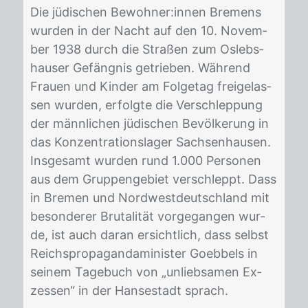
Die jü­di­schen Be­woh­ner:in­nen Bre­mens
wur­den in der Nacht auf den 10. No­vem­
ber 1938 durch die Stra­ßen zum Os­lebs­
hau­ser Ge­fäng­nis ge­trie­ben. Wäh­rend
Frau­en und Kin­der am Fol­ge­tag frei­ge­las­
sen wur­den, er­folg­te die Ver­schlep­pung
der männ­li­chen jü­di­schen Be­völ­ke­rung in
das Kon­zen­tra­ti­ons­la­ger Sach­sen­hau­sen.
Ins­ge­samt wur­den rund 1.000 Per­so­nen
aus dem Grup­pen­ge­biet ver­schleppt. Dass
in Bre­men und Nord­west­deutsch­land mit
be­son­de­rer Bru­ta­li­tät vor­ge­gan­gen wur­
de, ist auch dar­an er­sicht­lich, dass selbst
Reichs­pro­pa­gan­da­mi­nis­ter Go­eb­bels in
sei­nem Ta­ge­buch von „un­lieb­sa­men Ex­
zes­sen“ in der Han­se­stadt sprach.