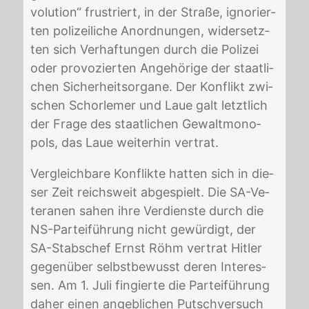
vo­lu­ti­on“ frus­triert, in der Stra­ße, igno­rier­
ten po­li­zei­li­che An­ord­nun­gen, wi­der­setz­
ten sich Ver­haf­tun­gen durch die Po­li­zei
oder pro­vo­zier­ten An­ge­hö­ri­ge der staat­li­
chen Si­cher­heits­or­ga­ne. Der Kon­flikt zwi­
schen Schor­le­mer und Laue galt letzt­lich
der Fra­ge des staat­li­chen Ge­walt­mo­no­
pols, das Laue wei­ter­hin ver­trat.
Ver­gleich­ba­re Kon­flik­te hat­ten sich in die­
ser Zeit reichs­weit ab­ge­spielt. Die SA-Ve­
te­ra­nen sa­hen ihre Ver­diens­te durch die
NS-Par­tei­füh­rung nicht ge­wür­digt, der
SA-Stabs­chef Ernst Röhm ver­trat Hit­ler
ge­gen­über selbst­be­wusst de­ren In­ter­es­
sen. Am 1. Juli fin­gier­te die Par­tei­füh­rung
da­her ei­nen an­geb­li­chen Putsch­ver­such