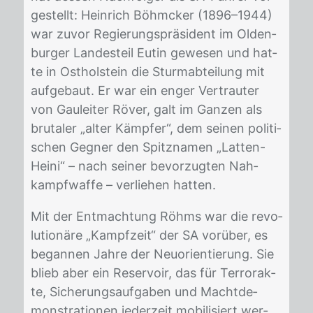
ge­stellt: Hein­rich Böhm­cker (1896–1944)
war zu­vor Re­gie­rungs­prä­si­dent im Ol­den­
bur­ger Lan­des­teil Eu­tin ge­we­sen und hat­
te in Ost­hol­stein die Sturm­ab­tei­lung mit
auf­ge­baut. Er war ein en­ger Ver­trau­ter
von Gau­lei­ter Rö­ver, galt im Gan­zen als
bru­ta­ler „al­ter Kämp­fer“, dem sei­nen po­li­ti­
schen Geg­ner den Spitz­na­men „Lat­ten-
Hei­ni“ – nach sei­ner be­vor­zug­ten Nah­
kampf­waf­fe – ver­lie­hen hat­ten.
Mit der Ent­mach­tung Röhms war die re­vo­
lu­tio­nä­re „Kampf­zeit“ der SA vor­über, es
be­gan­nen Jah­re der Neu­ori­en­tie­rung. Sie
blieb aber ein Re­ser­voir, das für Ter­ror­ak­
te, Si­che­rungs­auf­ga­ben und Macht­de­
mons­tra­tio­nen je­der­zeit mo­bi­li­siert wer­