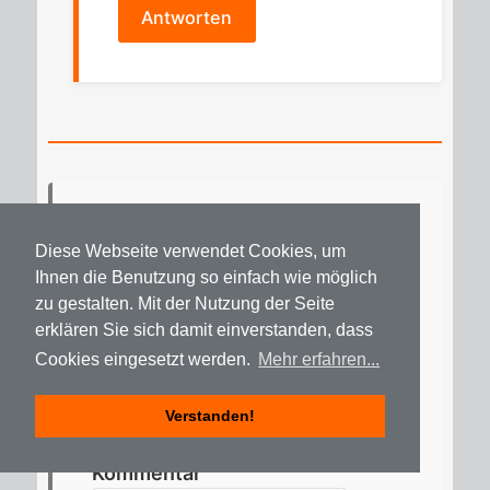
Antworten
Kom­men­tie­ren Sie den
Diese Webseite verwendet Cookies, um
Bei­trag
Ihnen die Benutzung so einfach wie möglich
zu gestalten. Mit der Nutzung der Seite
erklären Sie sich damit einverstanden, dass
Ihre E-Mail-Adres­se wird nicht
Cookies eingesetzt werden.
Mehr erfahren...
ver­öf­fent­licht. Er­for­der­li­che Fel­
der sind mit
*
mar­kiert.
Verstanden!
Kommentar