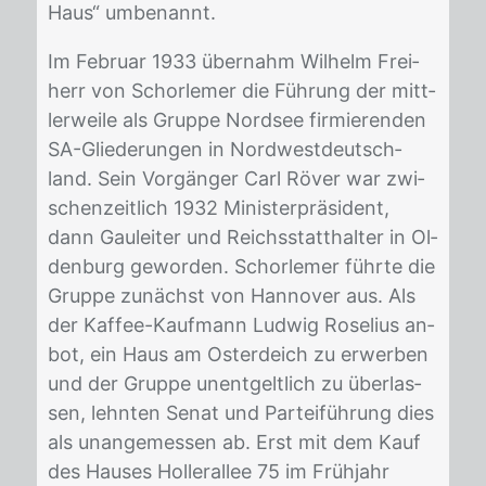
Haus“ um­be­nannt.
Im Fe­bru­ar 1933 über­nahm Wil­helm Frei­
herr von Schor­le­mer die Füh­rung der mitt­
ler­wei­le als Grup­pe Nord­see fir­mie­ren­den
SA-Glie­de­run­gen in Nord­west­deutsch­
land. Sein Vor­gän­ger Carl Rö­ver war zwi­
schen­zeit­lich 1932 Mi­nis­ter­prä­si­dent,
dann Gau­lei­ter und Reichs­statt­hal­ter in Ol­
den­burg ge­wor­den. Schor­le­mer führ­te die
Grup­pe zu­nächst von Han­no­ver aus. Als
der Kaf­fee-Kauf­mann Lud­wig Ro­se­li­us an­
bot, ein Haus am Os­ter­deich zu er­wer­ben
und der Grup­pe un­ent­gelt­lich zu über­las­
sen, lehn­ten Se­nat und Par­tei­füh­rung dies
als un­an­ge­mes­sen ab. Erst mit dem Kauf
des Hau­ses Hol­ler­al­lee 75 im Früh­jahr