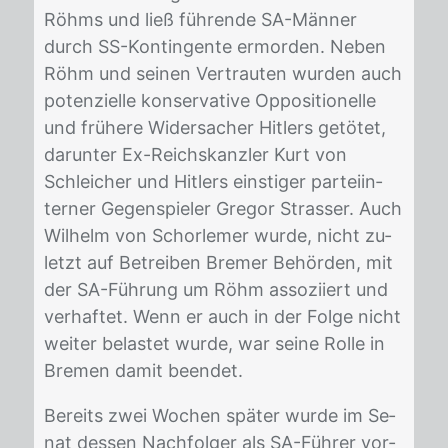
Röhms und ließ füh­ren­de SA-Män­ner
durch SS-Kon­tin­gen­te er­mor­den. Ne­ben
Röhm und sei­nen Ver­trau­ten wur­den auch
po­ten­zi­el­le kon­ser­va­ti­ve Op­po­si­tio­nel­le
und frü­he­re Wi­der­sa­cher Hit­lers ge­tö­tet,
dar­un­ter Ex-Reichs­kanz­ler Kurt von
Schlei­cher und Hit­lers eins­ti­ger par­tei­in­
ter­ner Ge­gen­spie­ler Gre­gor Stras­ser. Auch
Wil­helm von Schor­le­mer wur­de, nicht zu­
letzt auf Be­trei­ben Bre­mer Be­hör­den, mit
der SA-Füh­rung um Röhm as­so­zi­iert und
ver­haf­tet. Wenn er auch in der Fol­ge nicht
wei­ter be­las­tet wur­de, war sei­ne Rol­le in
Bre­men da­mit be­en­det.
Be­reits zwei Wo­chen spä­ter wur­de im Se­
nat des­sen Nach­fol­ger als SA-Füh­rer vor­