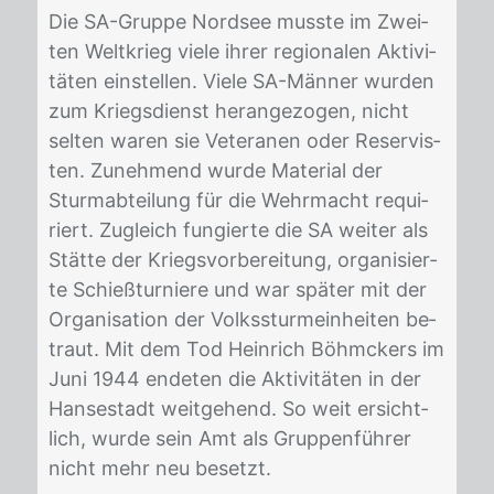
Die SA-Grup­pe Nord­see muss­te im Zwei­
ten Welt­krieg vie­le ih­rer re­gio­na­len Ak­ti­vi­
tä­ten ein­stel­len. Vie­le SA-Män­ner wur­den
zum Kriegs­dienst her­an­ge­zo­gen, nicht
sel­ten wa­ren sie Ve­te­ra­nen oder Re­ser­vis­
ten. Zu­neh­mend wur­de Ma­te­ri­al der
Sturm­ab­tei­lung für die Wehr­macht re­qui­
riert. Zu­gleich fun­gier­te die SA wei­ter als
Stät­te der Kriegs­vor­be­rei­tung, or­ga­ni­sier­
te Schieß­tur­nie­re und war spä­ter mit der
Or­ga­ni­sa­ti­on der Volks­stur­mein­hei­ten be­
traut. Mit dem Tod Hein­rich Böhm­ckers im
Juni 1944 en­de­ten die Ak­ti­vi­tä­ten in der
Han­se­stadt weit­ge­hend. So weit er­sicht­
lich, wur­de sein Amt als Grup­pen­füh­rer
nicht mehr neu be­setzt.