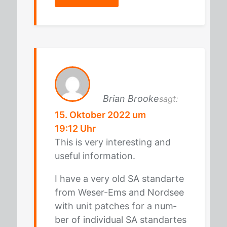
Brian Brooke
sagt:
15. Oktober 2022 um
19:12 Uhr
This is very in­te­res­ting and
use­ful in­for­ma­ti­on.
I have a very old SA stan­dar­te
from We­ser-Ems and Nord­see
with unit patches for a num­
ber of in­di­vi­du­al SA stan­dar­tes