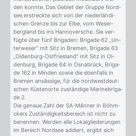
den konn­te. Das Ge­biet der Grup­pe Nord­
see er­streck­te sich von der nie­der­län­di­
schen Gren­ze bis zur Elbe, vom We­ser­
berg­land bis ins Han­no­ver­sche. Sie ver­
füg­te über fünf Bri­ga­den: Bri­ga­de 62 „Un­
ter­we­ser“ mit Sitz in Bre­men, Bri­ga­de 63
„Ol­den­burg-Ost­fries­land“ mit Sitz in Ol­
den­burg, Bri­ga­de 64 in Os­na­brück, Bri­ga­
de 162 in Min­den so­wie die eben­falls in
Bre­men an­säs­si­ge, für die nord­west­deut­
schen Küs­ten­or­te zu­stän­di­ge Ma­ri­neb­ri­ga­
de 2.
Die ge­naue Zahl der SA-Män­ner in Böhm­
ckers Zu­stän­dig­keits­be­reich ist nicht zu
be­nen­nen. Wer­den alle Lo­kal­glie­de­run­gen
im Be­reich Nord­see ad­diert, er­gibt sich