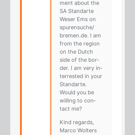
ment about the
SA Stan­dar­te
We­ser Ems on
spu­ren­su­che/​
bre­men.de. I am
from the re­gi­on
on the Dutch
side of the bor­
der. I am very in­
ter­rested in your
Stan­dar­te.
Would you be
wil­ling to con­
tact me?
Kind re­gards,
Mar­co Wol­ters