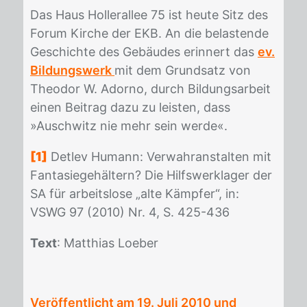
Das Haus Hol­ler­al­lee 75 ist heu­te Sitz des
Fo­rum Kir­che der EKB. An die be­las­ten­de
Ge­schich­te des Ge­bäu­des er­in­nert das
ev.
Bildungswerk
mit dem Grund­satz von
Theo­dor W. Ador­no, durch Bil­dungs­ar­beit
ei­nen Bei­trag dazu zu leis­ten, dass
»Ausch­witz nie mehr sein wer­de«.
[1]
Det­lev Hu­mann: Ver­wahr­an­stal­ten mit
Fan­ta­sie­ge­häl­tern? Die Hilfs­werkla­ger der
SA für ar­beits­lo­se „alte Kämp­fer“, in:
VSWG 97 (2010) Nr. 4, S. 425-436
Text
: Mat­thi­as Lo­eber
Veröffentlicht am
19. Juli 2010
und