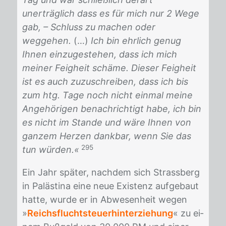
unerträglich dass es für mich nur 2 Wege
gab, – Schluss zu machen oder
weggehen.
(…)
Ich bin ehrlich genug
Ihnen einzugestehen, dass ich mich
meiner Feigheit schäme. Dieser Feigheit
ist es auch zuzuschreiben, dass ich bis
zum htg. Tage noch nicht einmal meine
Angehörigen benachrichtigt habe, ich bin
es nicht im Stande und wäre Ihnen von
ganzem Herzen dankbar, wenn Sie das
295
tun würden.«
Ein Jahr spä­ter, nach­dem sich Strass­berg
in Pa­läs­ti­na eine neue Exis­tenz auf­ge­baut
hat­te, wur­de er in Ab­we­sen­heit we­gen
»
Reichsfluchtsteuerhinterziehung
« zu ei­