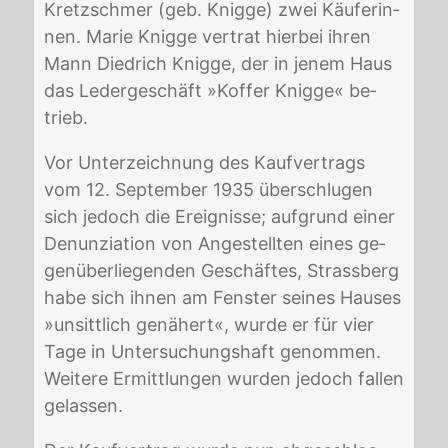
Kretz­sch­mer (geb. Knig­ge) zwei Käu­fe­rin­
nen. Ma­rie Knig­ge ver­trat hier­bei ih­ren
Mann Di­ed­rich Knig­ge, der in je­nem Haus
das Le­der­ge­schäft »Kof­fer Knig­ge« be­
trieb.
Vor Un­ter­zeich­nung des Kauf­ver­trags
vom 12. Sep­tem­ber 1935 über­schlu­gen
sich je­doch die Er­eig­nis­se; auf­grund ei­ner
De­nun­zia­ti­on von An­ge­stell­ten ei­nes ge­
gen­über­lie­gen­den Ge­schäf­tes, Strass­berg
habe sich ih­nen am Fens­ter sei­nes Hau­ses
»un­sitt­lich ge­nä­hert«, wur­de er für vier
Tage in Un­ter­su­chungs­haft ge­nom­men.
Wei­te­re Er­mitt­lun­gen wur­den je­doch fal­len
ge­las­sen.