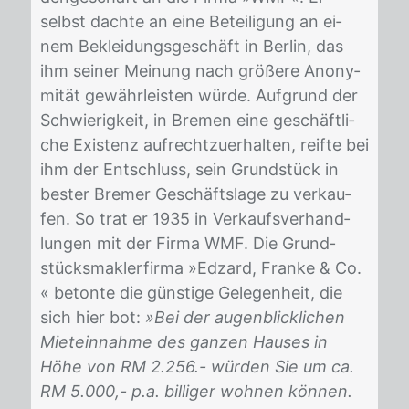
selbst dach­te an eine Be­tei­li­gung an ei­
nem Be­klei­dungs­ge­schäft in Ber­lin, das
ihm sei­ner Mei­nung nach grö­ße­re An­ony­
mi­tät ge­währ­leis­ten wür­de. Auf­grund der
Schwie­rig­keit, in Bre­men eine ge­schäft­li­
che Exis­tenz auf­recht­zu­er­hal­ten, reif­te bei
ihm der Ent­schluss, sein Grund­stück in
bes­ter Bre­mer Ge­schäfts­la­ge zu ver­kau­
fen. So trat er 1935 in Ver­kaufs­ver­hand­
lun­gen mit der Fir­ma WMF. Die Grund­
stücks­mak­ler­fir­ma »Ed­zard, Fran­ke & Co.
« be­ton­te die güns­ti­ge Ge­le­gen­heit, die
sich hier bot:
»Bei der augenblicklichen
Mieteinnahme des ganzen Hauses in
Höhe von RM 2.256.- würden Sie um ca.
RM 5.000,- p.a. billiger wohnen können.