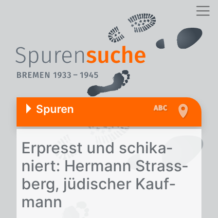
Spuren
Er­presst und schi­ka­
niert: Her­mann Strass­
berg, jü­di­scher Kauf­
mann