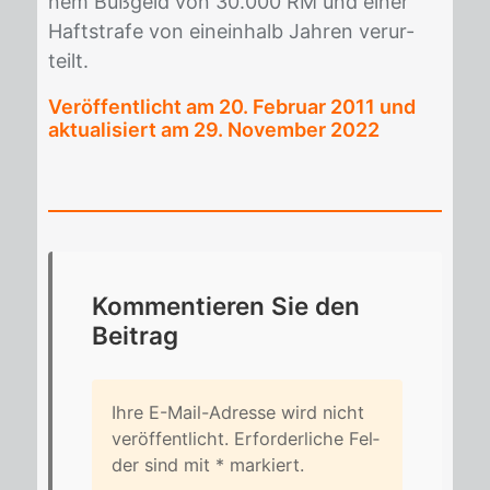
nem Buß­geld von 30.000 RM und ei­ner
Haft­stra­fe von ein­ein­halb Jah­ren ver­ur­
teilt.
Veröffentlicht am
20. Februar 2011
und
aktualisiert am 29. November 2022
Kom­men­tie­ren Sie den
Bei­trag
Ihre E-Mail-Adres­se wird nicht
ver­öf­fent­licht. Er­for­der­li­che Fel­
der sind mit
*
mar­kiert.