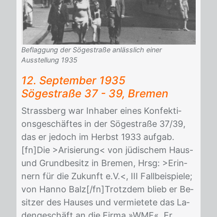
Beflaggung der Sögestraße anlässlich einer
Ausstellung 1935
12. Sep­tem­ber 1935
Sö­ge­stra­ße 37 - 39, Bre­men
Strass­berg war In­ha­ber ei­nes Kon­fek­ti­
ons­ge­schäf­tes in der Sö­ge­stra­ße 37/​39,
das er je­doch im Herbst 1933 auf­gab.
[fn]Die >Ari­sie­rung< von jü­di­schem Haus-
und Grund­be­sitz in Bre­men, Hrsg: >Er­in­
nern für die Zu­kunft e.V.<, III Fall­bei­spie­le;
von Han­no Balz[/​fn]Trotz­dem blieb er Be­
sit­zer des Hau­ses und ver­mie­te­te das La­
den­ge­schäft an die Fir­ma »WMF«. Er