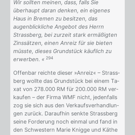
Wir sollten meinen, dass, falls Sie
überhaupt daran denken, ein eigenes
Haus in Bremen zu besitzen, das
augenblickliche Angebot des Herrn
Strassberg, bei zurzeit stark ermäßigten
Zinssätzen, einen Anreiz für sie bieten
müsste, dieses Grundstück käuflich zu
294
erwerben. «
Of­fen­bar reich­te die­ser »An­reiz« – Strass­
berg woll­te das Grund­stück bei ei­nem Ta­
xat von 278.000 RM für 200.000 RM ver­
kau­fen – der Fir­ma WMF nicht, je­den­falls
zog sie sich aus den Ver­kaufs­ver­hand­lun­
gen zu­rück. Dar­auf­hin senk­te Strass­berg
sei­ne For­de­rung noch ein­mal und fand in
den Schwes­tern Ma­rie Knig­ge und Kä­the