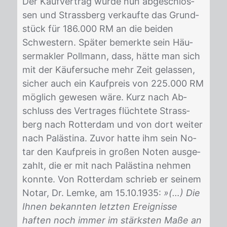
Der Kauf­ver­trag wur­de nun ab­ge­schlos­
sen und Strass­berg ver­kauf­te das Grund­
stück für 186.000 RM an die bei­den
Schwes­tern. Spä­ter be­merk­te sein Häu­
ser­mak­ler Poll­mann, dass, hät­te man sich
mit der Käu­fer­su­che mehr Zeit ge­las­sen,
si­cher auch ein Kauf­preis von 225.000 RM
mög­lich ge­we­sen wäre. Kurz nach Ab­
schluss des Ver­tra­ges flüch­te­te Strass­
berg nach Rot­ter­dam und von dort wei­ter
nach Pa­läs­ti­na. Zu­vor hat­te ihm sein No­
tar den Kauf­preis in gro­ßen No­ten aus­ge­
zahlt, die er mit nach Pa­läs­ti­na neh­men
konn­te. Von Rot­ter­dam schrieb er sei­nem
No­tar, Dr. Lem­ke, am 15.10.1935:
»(…) Die
Ihnen bekannten letzten Ereignisse
haften noch immer im stärksten Maße an