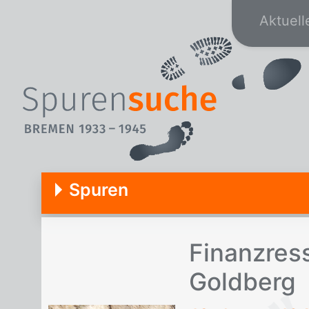
Aktuell
Spuren
Fi­nanz­res
Gold­berg