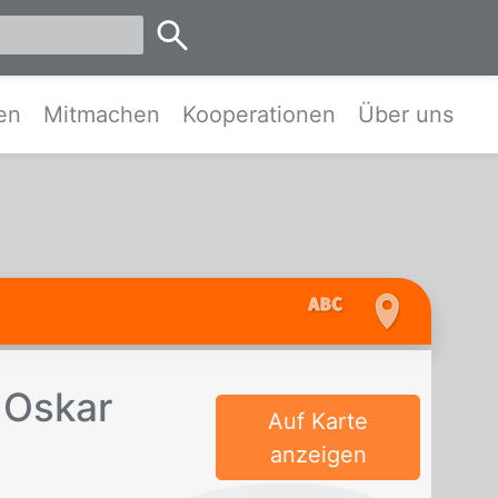
emen
en
Mitmachen
Kooperationen
Über uns
 Os­kar
Auf Karte
anzeigen