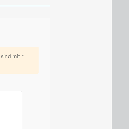
er sind mit
*