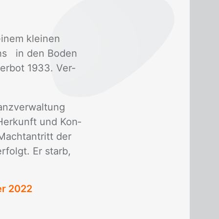
ei­nem klei­nen
chs in den Bo­den
­ver­bot 1933. Ver­
anz­ver­wal­tung
r Her­kunft und Kon­
acht­an­tritt der
r­folgt. Er starb,
er 2022