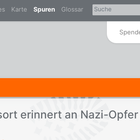
es
Karte
Spuren
Glossar
Zur Startseite von Spurensuche-Br
Spend
­sort er­in­nert an Nazi-Op­fer