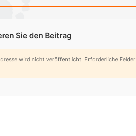
­ren Sie den Bei­trag
res­se wird nicht ver­öf­fent­licht. Er­for­der­li­che Fel­d