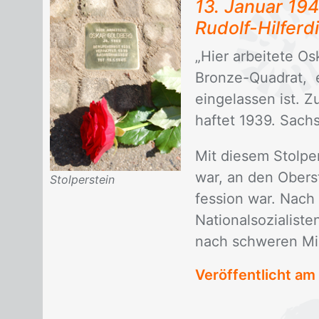
13. Ja­nu­ar 19
Ru­dolf-Hil­fer
„Hier ar­bei­te­te 
Bron­ze-Qua­drat, 
ein­ge­las­sen ist. Z
haf­tet 1939. Sach­
Mit die­sem Stol­per
war, an den Ober­ste
Stolperstein
fes­si­on war. Nach
Na­tio­nal­so­zia­li
nach schwe­ren Mis
Veröffentlicht am