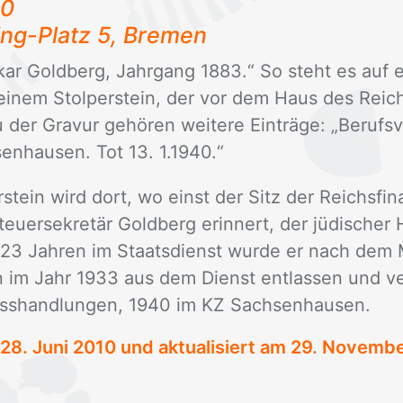
40
­ding-Platz 5, Bre­men
Os­kar Gold­berg, Jahr­gang 1883.“ So steht es auf 
ei­nem Stol­per­stein, der vor dem Haus des Rei
u der Gra­vur ge­hö­ren wei­te­re Ein­trä­ge: „Be­rufs
sen­hau­sen. Tot 13. 1.1940.“
­stein wird dort, wo einst der Sitz der Reichs­fi­n
u­er­se­kre­tär Gold­berg er­in­nert, der jü­di­sche
 23 Jah­ren im Staats­dienst wur­de er nach dem M
s­ten im Jahr 1933 aus dem Dienst ent­las­sen und ve
s­hand­lun­gen, 1940 im KZ Sach­sen­hau­sen.
28. Juni 2010
und aktualisiert am 29. Novemb