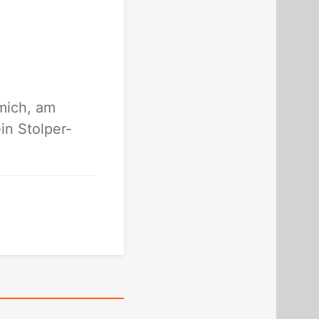
 mich, am
in Stol­per­