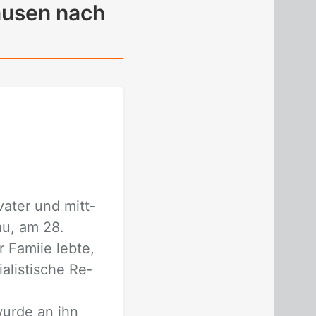
ausen nach
va­ter und mitt­
­au, am 28.
a­mi­ie leb­te,
a­lis­ti­sche Re­
wur­de an ihn