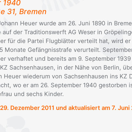
r 1940
­ße 31, Bre­men
 Jo­hann Heu­er wur­de am 26. Juni 1890 in Bre­me
­re auf der Tra­di­ti­ons­werft AG We­ser in Grö­pe­lin
r für die Par­tei Flug­blät­ter ver­teilt hat, wird 
5 Mo­na­te Ge­fäng­nis­stra­fe ver­ur­teilt. Sep­tem­
der ver­haf­tet und be­reits am 9. Sep­tem­ber 19
 KZ Sach­sen­hau­sen, in der Nähe von Ber­lin, übe
nn Heu­er wie­der­um von Sach­sen­hau­sen ins KZ 
acht, wo er am 26. Sep­tem­ber 1940 ge­stor­ben i
e­frau und sechs Kin­der.
29. Dezember 2011
und aktualisiert am 7. Juni