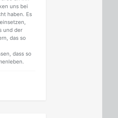
n­ken uns bei
acht ha­ben. Es
ein­set­zen,
rs und der
ern, das so
s­sen, dass so
men­le­ben.