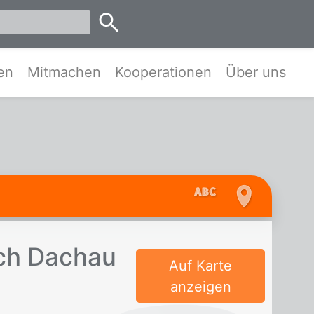
emen
en
Mitmachen
Kooperationen
Über uns
ach Dach­au
Auf Karte
anzeigen