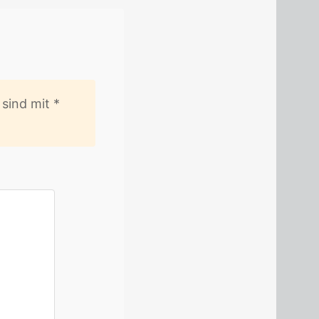
er sind mit
*