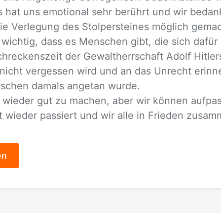
 Es hat uns emo­tio­nal sehr be­rührt und wir be­da
die Ver­le­gung des Stol­per­stei­nes mög­lich ge­m
 wich­tig, dass es Men­schen gibt, die sich da­für 
hre­ckens­zeit der Ge­walt­herr­schaft Adolf Hit­le
nicht ver­ges­sen wird und an das Un­recht er­in­n
­schen da­mals an­ge­tan wur­de.
t wie­der gut zu ma­chen, aber wir kön­nen auf­pa
t wie­der pas­siert und wir alle in Frie­den zu­sam­
en