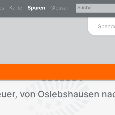
es
Karte
Spuren
Glossar
Zur Startseite von Spurensuche-Br
Spend
u­er, von Os­lebs­hau­sen n