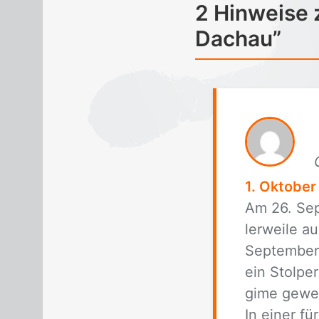
2 Hinweise 
Dachau”
1. Oktober
Am 26. Sep­
ler­wei­le 
Sep­tem­ber
ein Stol­per
gime ge­weh
In ei­ner f