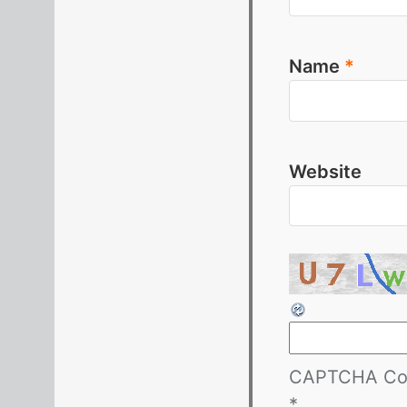
Name
*
Website
CAPTCHA Co
*