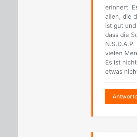
er­in­nert.
al­len, die 
ist gut und
dass die Sc
N.S.D.A.P. 
vie­len Men
Es ist nich
et­was nich
Antwort