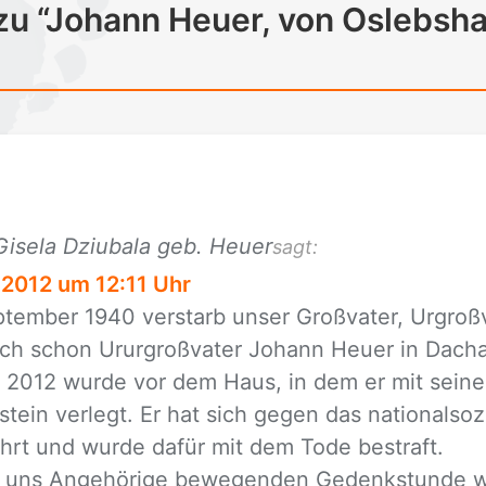
zu “Johann Heuer, von Oslebsh
Gisela Dziubala geb. Heuer
sagt:
 2012 um 12:11 Uhr
tem­ber 1940 ver­starb un­ser Groß­va­ter, Ur­groß­
auch schon Ur­ur­groß­va­ter Jo­hann Heu­er in Dach
 2012 wur­de vor dem Haus, in dem er mit sei­ner F
­stein ver­legt. Er hat sich ge­gen das na­tio­nal­so­zi
rt und wur­de da­für mit dem Tode be­straft.
ür uns An­ge­hö­ri­ge be­we­gen­den Ge­denk­stun­de 