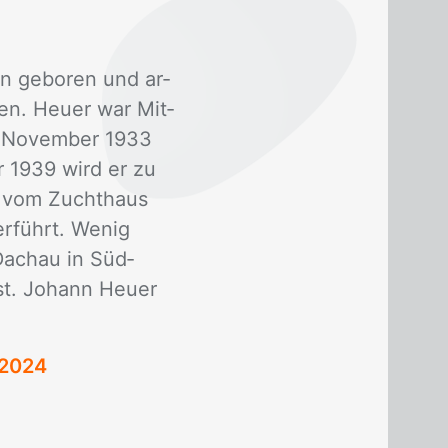
n ge­bo­ren und ar­
­gen. Heu­er war Mit­
er No­vem­ber 1933
ber 1939 wird er zu
39 vom Zucht­haus
r­führt. We­nig
Dach­au in Süd­
st. Jo­hann Heu­er
 2024