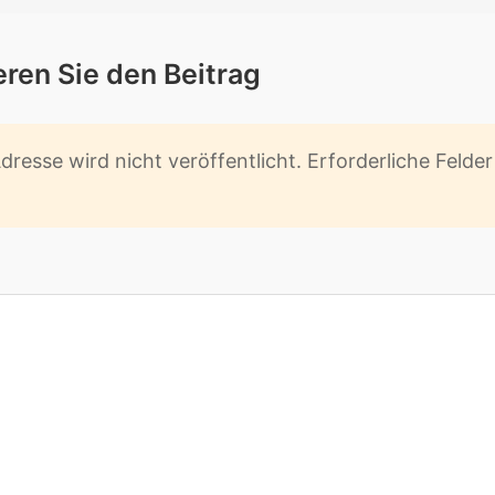
­ren Sie den Bei­trag
res­se wird nicht ver­öf­fent­licht. Er­for­der­li­che Fel­d