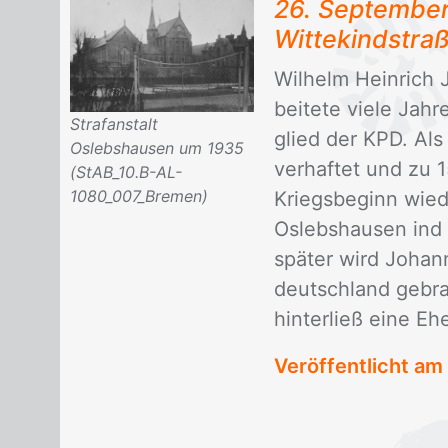
26. Sep­tem­be
Wit­te­kind­stra
Wil­helm Hein­rich
bei­te­te vie­le Jah
Strafanstalt
glied der KPD. Als e
Oslebshausen um 1935
ver­haf­tet und zu 1
(StAB_10.B-AL-
1080_007_Bremen)
Kriegs­be­ginn wie­
Os­lebs­hau­sen ind
spä­ter wird Jo­ha
deutsch­land ge­br
hin­ter­ließ eine Eh
Veröffentlicht am