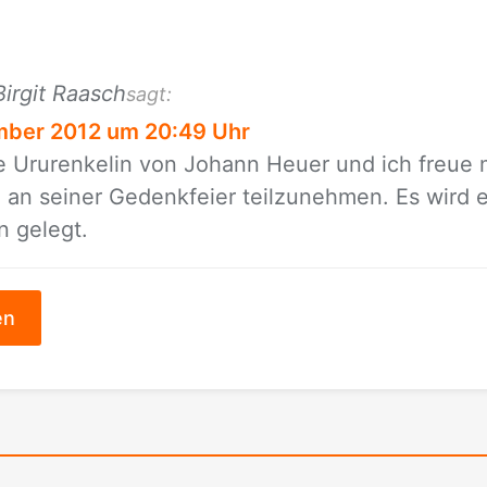
Birgit Raasch
sagt:
mber 2012 um 20:49 Uhr
e Ur­ur­en­ke­lin von Jo­hann Heu­er und ich freue
an sei­ner Ge­denk­fei­er teil­zu­neh­men. Es wird e
n ge­legt.
en