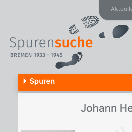
Aktuell
Spuren
Jo­hann He