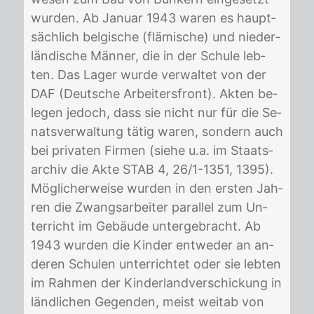
wur­den. Ab Ja­nu­ar 1943 wa­ren es haupt­
säch­lich bel­gi­sche (flä­mi­sche) und nie­der­
län­di­sche Män­ner, die in der Schu­le leb­
ten. Das La­ger wur­de ver­wal­tet von der
DAF (Deut­sche Ar­bei­ters­front). Ak­ten be­
le­gen je­doch, dass sie nicht nur für die Se­
nats­ver­wal­tung tä­tig wa­ren, son­dern auch
bei pri­va­ten Fir­men (sie­he u.a. im Staats­
ar­chiv die Akte STAB 4, 26/​1-1351, 1395).
Mög­li­cher­wei­se wur­den in den ers­ten Jah­
ren die Zwangs­ar­bei­ter par­al­lel zum Un­
ter­richt im Ge­bäu­de un­ter­ge­bracht. Ab
1943 wur­den die Kin­der ent­we­der an an­
de­ren Schu­len un­ter­rich­tet oder sie leb­ten
im Rah­men der Kin­der­land­ver­schi­ckung in
länd­li­chen Ge­gen­den, meist weit­ab von