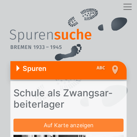
Spuren
Schu­le als Zwangs­ar­
bei­ter­la­ger
Auf Karte anzeigen