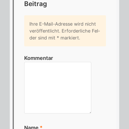
Bei­trag
Ihre E-Mail-Adres­se wird nicht
ver­öf­fent­licht. Er­for­der­li­che Fel­
der sind mit
*
mar­kiert.
Kommentar
Name
*