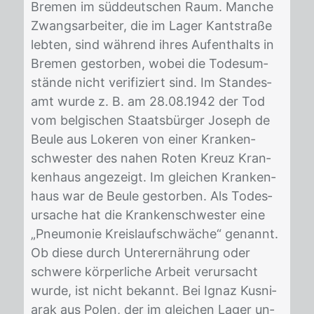
Bre­men im süd­deut­schen Raum. Man­che
Zwangs­ar­bei­ter, die im La­ger Kant­stra­ße
leb­ten, sind wäh­rend ih­res Auf­ent­halts in
Bre­men ge­stor­ben, wo­bei die To­des­um­
stän­de nicht ve­ri­fi­ziert sind. Im Stan­des­
amt wur­de z. B. am 28.08.1942 der Tod
vom bel­gi­schen Staats­bür­ger Jo­seph de
Beu­le aus Lo­ke­ren von ei­ner Kran­ken­
schwes­ter des na­hen Ro­ten Kreuz Kran­
ken­haus an­ge­zeigt. Im glei­chen Kran­ken­
haus war de Beu­le ge­stor­ben. Als To­des­
ur­sa­che hat die Kran­ken­schwes­ter eine
„Pneu­mo­nie Kreis­lauf­schwä­che“ ge­nannt.
Ob die­se durch Un­ter­ernäh­rung oder
schwe­re kör­per­li­che Ar­beit ver­ur­sacht
wur­de, ist nicht be­kannt. Bei Ignaz Kus­ni­
arak aus Po­len, der im glei­chen La­ger un­