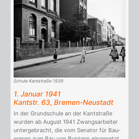
Schule Kantstraße 1939
1. Ja­nu­ar 1941
Kant­str. 63, Bre­men-Neu­stadt
In der Grund­schu­le an der Kant­stra­ße
wur­den ab Au­gust 1941 Zwangs­ar­bei­ter
un­ter­ge­bracht, die vom Se­na­tor für Bau­
we­sen zum Bau von Bun­kern ein­ge­setzt