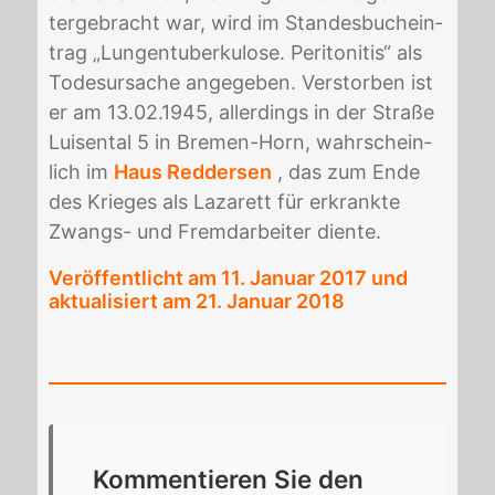
ter­ge­bracht war, wird im Stan­des­buch­ein­
trag „Lun­gen­tu­ber­ku­lo­se. Pe­ri­to­ni­tis“ als
To­des­ur­sa­che an­ge­ge­ben. Ver­stor­ben ist
er am 13.02.1945, al­ler­dings in der Stra­ße
Lui­sen­tal 5 in Bre­men-Horn, wahr­schein­
lich im
Haus Reddersen
, das zum Ende
des Krie­ges als La­za­rett für er­krank­te
Zwangs- und Fremd­ar­bei­ter dien­te.
Veröffentlicht am
11. Januar 2017
und
aktualisiert am 21. Januar 2018
Kom­men­tie­ren Sie den