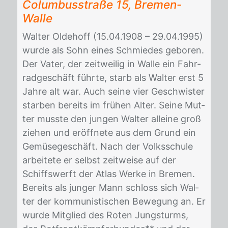
Co­lum­bus­stra­ße 15, Bre­men-
Wal­le
Wal­ter Ol­de­hoff (15.04.1908 – 29.04.1995)
wur­de als Sohn ei­nes Schmie­des ge­bo­ren.
Der Va­ter, der zeit­wei­lig in Wal­le ein Fahr­
rad­ge­schäft führ­te, starb als Wal­ter erst 5
Jah­re alt war. Auch sei­ne vier Ge­schwis­ter
star­ben be­reits im frü­hen Al­ter. Sei­ne Mut­
ter muss­te den jun­gen Wal­ter al­lei­ne groß
zie­hen und er­öff­ne­te aus dem Grund ein
Ge­mü­se­ge­schäft. Nach der Volks­schu­le
ar­bei­te­te er selbst zeit­wei­se auf der
Schiffs­werft der At­las Wer­ke in Bre­men.
Be­reits als jun­ger Mann schloss sich Wal­
ter der kom­mu­nis­ti­schen Be­we­gung an. Er
wur­de Mit­glied des Ro­ten Jungsturms,