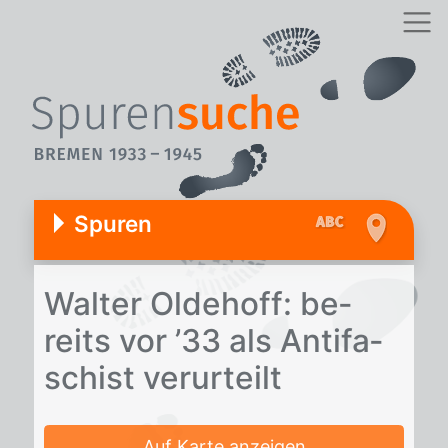
Spuren
Wal­ter Ol­de­hoff: be­
reits vor ’33 als An­ti­fa­
schist ver­ur­teilt
Auf Karte anzeigen