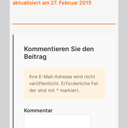
aktualisiert am 27. Februar 2015
Kom­men­tie­ren Sie den
Bei­trag
Ihre E-Mail-Adres­se wird nicht
ver­öf­fent­licht. Er­for­der­li­che Fel­
der sind mit
*
mar­kiert.
Kommentar