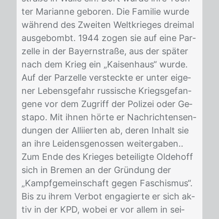
ter Ma­ri­an­ne ge­bo­ren. Die Fa­mi­lie wur­de
wäh­rend des Zwei­ten Welt­krie­ges drei­mal
aus­ge­bombt. 1944 zo­gen sie auf eine Par­
zel­le in der Bay­ern­stra­ße, aus der spä­ter
nach dem Krieg ein „Kai­sen­haus“ wur­de.
Auf der Par­zel­le ver­steck­te er un­ter ei­ge­
ner Le­bens­ge­fahr rus­si­sche Kriegs­ge­fan­
ge­ne vor dem Zu­griff der Po­li­zei oder Ge­
sta­po. Mit ih­nen hör­te er Nach­rich­ten­sen­
dun­gen der Al­li­ier­ten ab, de­ren In­halt sie
an ihre Lei­dens­ge­nos­sen wei­ter­ga­ben..
Zum Ende des Krie­ges be­tei­lig­te Ol­de­hoff
sich in Bre­men an der Grün­dung der
„Kampf­ge­mein­schaft ge­gen Fa­schis­mus“.
Bis zu ih­rem Ver­bot en­ga­gier­te er sich ak­
tiv in der KPD, wo­bei er vor al­lem in sei­