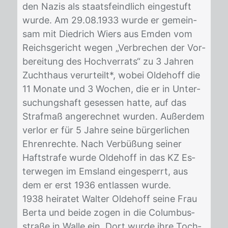
den Na­zis als staats­feind­lich ein­ge­stuft
wur­de. Am 29.08.1933 wur­de er ge­mein­
sam mit Di­ed­rich Wiers aus Em­den vom
Reichs­ge­richt we­gen „Ver­bre­chen der Vor­
be­rei­tung des Hoch­ver­rats“ zu 3 Jah­ren
Zucht­haus ver­ur­teilt*, wo­bei Ol­de­hoff die
11 Mo­na­te und 3 Wo­chen, die er in Un­ter­
su­chungs­haft ge­ses­sen hat­te, auf das
Straf­maß an­ge­rech­net wur­den. Au­ßer­dem
ver­lor er für 5 Jah­re sei­ne bür­ger­li­chen
Eh­ren­rech­te. Nach Ver­bü­ßung sei­ner
Haft­stra­fe wur­de Ol­de­hoff in das KZ Es­
ter­we­gen im Ems­land ein­ge­sperrt, aus
dem er erst 1936 ent­las­sen wur­de.
1938 hei­ra­tet Wal­ter Ol­de­hoff sei­ne Frau
Ber­ta und bei­de zo­gen in die Co­lum­bus­
stra­ße in Wal­le ein. Dort wur­de ihre Toch­