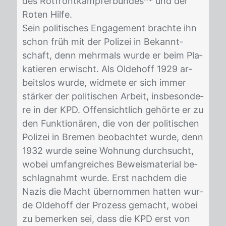
des Rot­front­kämp­fer­bun­des** und der
Ro­ten Hil­fe.
Sein po­li­ti­sches En­ga­ge­ment brach­te ihn
schon früh mit der Po­li­zei in Be­kannt­
schaft, denn mehr­mals wur­de er beim Pla­
ka­tie­ren er­wischt. Als Ol­de­hoff 1929 ar­
beits­los wur­de, wid­me­te er sich im­mer
stär­ker der po­li­ti­schen Ar­beit, ins­be­son­de­
re in der KPD. Of­fen­sicht­lich ge­hör­te er zu
den Funk­tio­nä­ren, die von der po­li­ti­schen
Po­li­zei in Bre­men be­ob­ach­tet wur­de, denn
1932 wur­de sei­ne Woh­nung durch­sucht,
wo­bei um­fang­rei­ches Be­weis­ma­te­ri­al be­
schlag­nahmt wur­de. Erst nach­dem die
Na­zis die Macht über­nom­men hat­ten wur­
de Ol­de­hoff der Pro­zess ge­macht, wo­bei
zu be­mer­ken sei, dass die KPD erst von