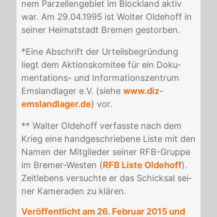
nem Par­zel­len­ge­biet im Block­land ak­tiv
war. Am 29.04.1995 ist Wol­ter Ol­de­hoff in
sei­ner Hei­mat­stadt Bre­men ge­stor­ben.
*Eine Ab­schrift der Ur­teils­be­grün­dung
liegt dem Ak­ti­ons­ko­mi­tee für ein Do­ku­
men­ta­ti­ons- und In­for­ma­ti­ons­zen­trum
Ems­land­la­ger e.V. (sie­he
www.diz-
emslandlager.de
) vor.
** Wal­ter Ol­de­hoff ver­fass­te nach dem
Krieg eine hand­ge­schrie­be­ne Lis­te mit den
Na­men der Mit­glie­der sei­ner RFB-Grup­pe
im Bre­mer-Wes­ten (
RFB Liste Oldehoff
).
Zeit­le­bens ver­such­te er das Schick­sal sei­
ner Ka­me­ra­den zu klä­ren.
Veröffentlicht am
26. Februar 2015
und