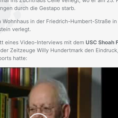
­mal ins Zucht­haus Cel­le ver­legt, wo er am 25. Fe
n­gen durch die Ge­sta­po starb.
en Wohn­haus in der Fried­rich-Hum­bert-Stra­ße 
stein ver­legt.
tt ei­nes Vi­deo-In­ter­views mit dem
USC Shoah F
t der Zeit­zeu­ge Wil­ly Hun­dert­mark den Ein­druc
sports hat­te: