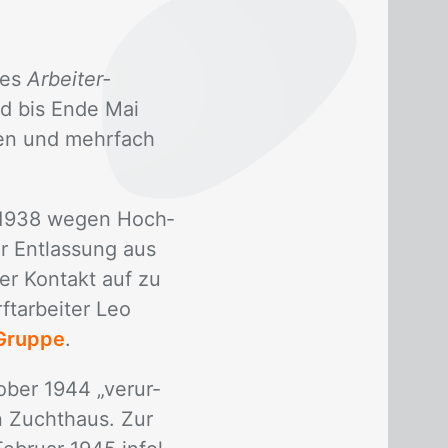
des
Arbeiter-
nd bis Ende Mai
­ten und mehr­fach
z 1938 we­gen Hoch­
r Ent­las­sung aus
er Kon­takt auf zu
t­ar­bei­ter Leo
Gruppe
.
o­ber 1944 „ver­ur­
en Zucht­haus. Zur