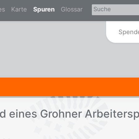
es
Karte
Spuren
Glossar
Zur Startseite von Spurensuche-Br
Spend
d ei­nes Groh­ner Ar­bei­ter­sp