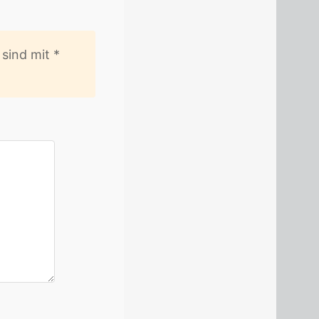
er sind mit
*