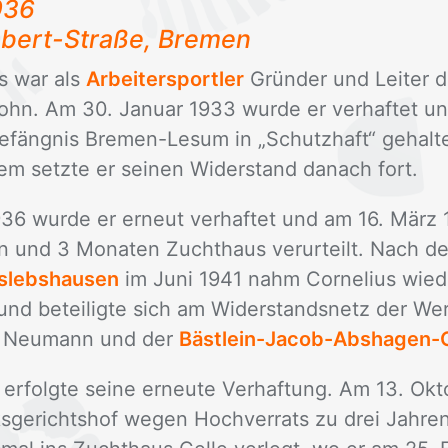
1936
­bert-Stra­ße, Bre­men
us war als
Arbeitersportler
Grün­der und Lei­ter 
ohn. Am 30. Ja­nu­ar 1933 wur­de er ver­haf­tet u
e­fäng­nis Bre­men-Les­um in „Schutz­haft“ ge­hal
dem setz­te er sei­nen Wi­der­stand da­nach fort.
936 wur­de er er­neut ver­haf­tet und am 16. Mär
en und 3 Mo­na­ten Zucht­haus ver­ur­teilt. Nach de
slebshausen
im Juni 1941 nahm Cor­ne­li­us wie­d
nd be­tei­lig­te sich am Wi­der­stands­netz der Werf
s Neu­mann und der
Bästlein-Jacob-Abshagen-
­folg­te sei­ne er­neu­te Ver­haf­tung. Am 13. Ok­t
lks­ge­richts­hof we­gen Hoch­ver­rats zu drei Jah­r