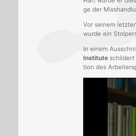
Haft wur­de er dies
ge der Miss­hand­lu
Vor sei­nem letz­t
wur­de ein Stol­per­
In ei­nem Aus­schni
Institute
schil­der
ti­on des Ar­bei­ter­
Video-
Player