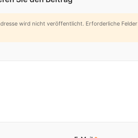
res­se wird nicht ver­öf­fent­licht. Er­for­der­li­che Fel­d