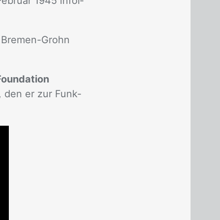
­bru­ar 1945 in­fol­
in Bre­men-Grohn
oundation
k, den er zur Funk­