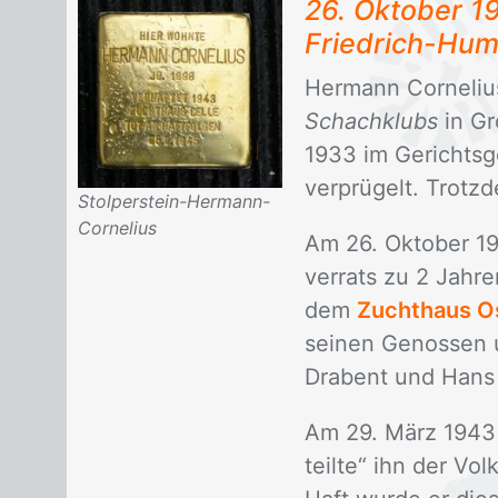
26. Ok­to­ber 
Fried­rich-Hum
Her­mann Cor­ne­li­
Schachklubs
in Gr
1933 im Ge­richts­g
ver­prü­gelt. Trotz­
Stolperstein-Hermann-
Cornelius
Am 26. Ok­to­ber 1
ver­rats zu 2 Jah­r
dem
Zuchthaus O
sei­nen Ge­nos­sen u
Dra­bent und Han
Am 29. März 1943 er
teil­te“ ihn der Vo