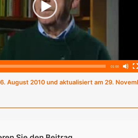
01:00
6. August 2010
und aktualisiert am 29. Novem
­ren Sie den Bei­trag