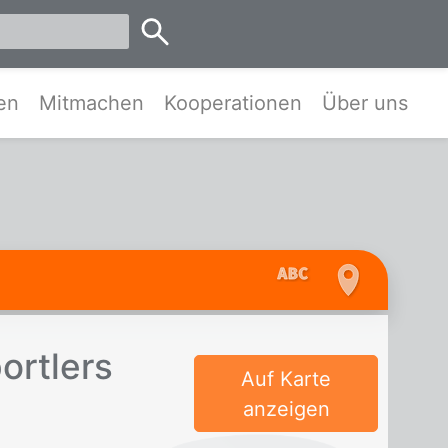
emen
en
Mitmachen
Kooperationen
Über uns
ort­lers
Auf Karte
anzeigen