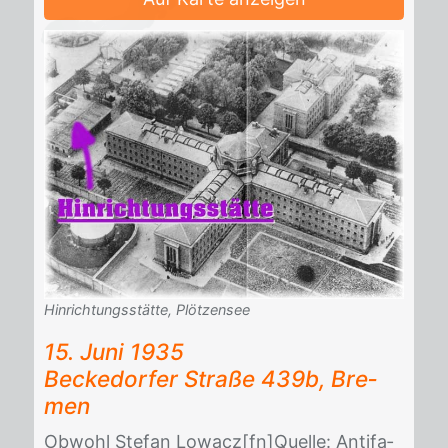
Hinrichtungsstätte, Plötzensee
15. Juni 1935
Be­cke­dor­fer Stra­ße 439b, Bre­
men
Ob­wohl Ste­fan Lo­wacz[fn]Quel­le: An­ti­fa­