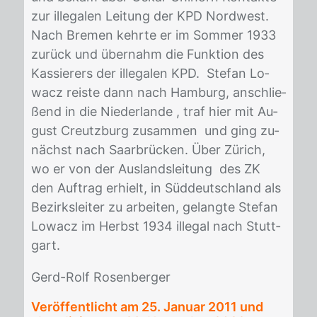
zur il­le­ga­len Lei­tung der KPD Nord­west.
Nach Bre­men kehr­te er im Som­mer 1933
zu­rück und über­nahm die Funk­ti­on des
Kas­sie­rers der il­le­ga­len KPD. Ste­fan Lo­
wacz reis­te dann nach Ham­burg, an­schlie­
ßend in die Nie­der­lan­de , traf hier mit Au­
gust Creutz­burg zu­sam­men und ging zu­
nächst nach Saar­brü­cken. Über Zü­rich,
wo er von der Aus­lands­lei­tung des ZK
den Auf­trag er­hielt, in Süd­deutsch­land als
Be­zirks­lei­ter zu ar­bei­ten, ge­lang­te Ste­fan
Lo­wacz im Herbst 1934 il­le­gal nach Stutt­
gart.
Gerd-Rolf Ro­sen­ber­ger
Veröffentlicht am
25. Januar 2011
und