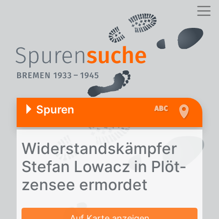
Spuren
Wi­der­stands­kämp­fer
Ste­fan Lo­wacz in Plöt­
zen­see er­mor­det
Auf Karte anzeigen