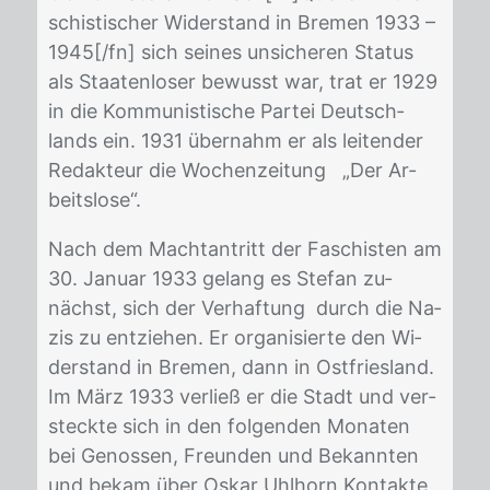
schis­ti­scher Wi­der­stand in Bre­men 1933 –
1945[/​fn] sich sei­nes un­si­che­ren Sta­tus
als Staa­ten­lo­ser be­wusst war, trat er 1929
in die Kom­mu­nis­ti­sche Par­tei Deutsch­
lands ein. 1931 über­nahm er als lei­ten­der
Re­dak­teur die Wo­chen­zei­tung „Der Ar­
beits­lo­se“.
Nach dem Macht­an­tritt der Fa­schis­ten am
30. Ja­nu­ar 1933 ge­lang es Ste­fan zu­
nächst, sich der Ver­haf­tung durch die Na­
zis zu ent­zie­hen. Er or­ga­ni­sier­te den Wi­
der­stand in Bre­men, dann in Ost­fries­land.
Im März 1933 ver­ließ er die Stadt und ver­
steck­te sich in den fol­gen­den Mo­na­ten
bei Ge­nos­sen, Freun­den und Be­kann­ten
und be­kam über Os­kar Uhl­horn Kon­tak­te