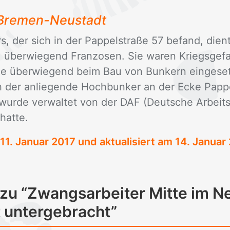
, Bre­men-Neu­stadt
rs, der sich in der Pap­pel­stra­ße 57 be­fand, dien
 über­wie­gend Fran­zo­sen. Sie wa­ren Kriegs­ge­f
 die über­wie­gend beim Bau von Bun­kern ein­ge­s
 der an­lie­gen­de Hoch­bun­ker an der Ecke Pap­pel
wur­de ver­wal­tet von der DAF (Deut­sche Ar­beits­
hat­te.
11. Januar 2017
und aktualisiert am 14. Januar
 zu “Zwangsarbeiter Mitte im N
 untergebracht”