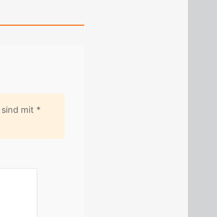
er sind mit
*