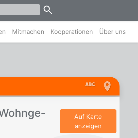
emen
en
Mitmachen
Kooperationen
Über uns
r Wohn­ge­
Auf Karte
anzeigen