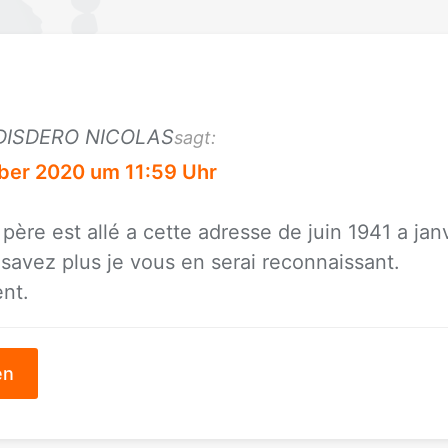
DISDERO NICOLAS
sagt:
ber 2020 um 11:59 Uhr
ère est allé a cet­te adres­se de juin 1941 a jan­
sa­vez plus je vous en se­rai re­con­nais­sant.
ent.
en