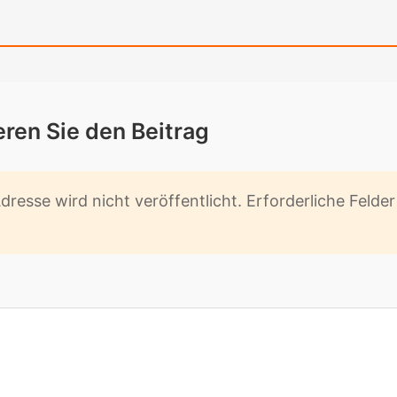
­ren Sie den Bei­trag
res­se wird nicht ver­öf­fent­licht. Er­for­der­li­che Fel­d