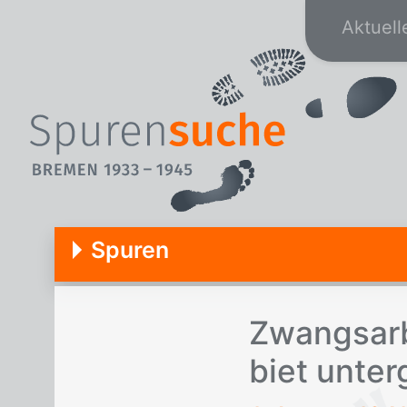
Aktuell
Spuren
Zwangs­ar­b
biet un­ter