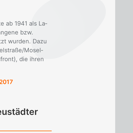
­te ab 1941 als La­
an­ge­ne bzw.
etzt wur­den. Dazu
­stra­ße/​Mo­sel­
front), die ih­ren
 2017
eustädter