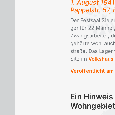
1. Au­gust 1941
Pap­pel­str. 57
Der Fest­saal Sie­le
ger für 22 Män­ner,
Zwangs­ar­bei­ter,
ge­hör­te wohl auch
stra­ße. Das La­ger 
Sitz im
Volkshaus
Veröffentlicht am
Ein Hinweis
Wohngebiet