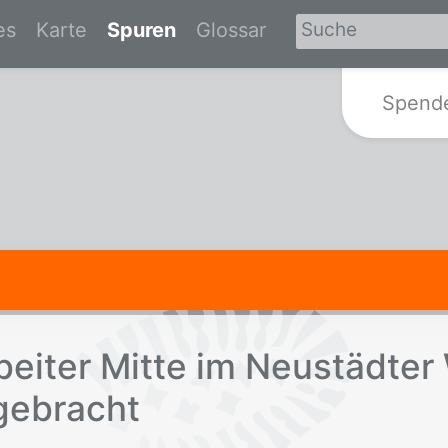
es
Karte
Spuren
Glossar
Zur Startseite von Spurensuche-Br
Spend
ei­ter Mit­te im Neu­städ­te
­ge­bracht