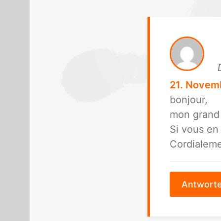
21. Novem
bon­jour,
mon grand p
Si vous en 
Cor­di­ale­m
Antwort