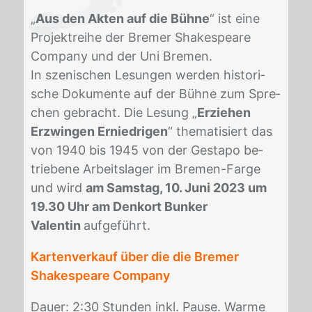
„
Aus den Akten auf die Bühne
“ ist eine
Pro­jekt­rei­he der Bre­mer Shake­speare
Com­pa­ny und der Uni Bre­men.
In sze­ni­schen Le­sun­gen wer­den his­to­ri­
sche Do­ku­men­te auf der Büh­ne zum Spre­
chen ge­bracht. Die Le­sung „
Erziehen
Erzwingen Erniedrigen
“ the­ma­ti­siert das
von 1940 bis 1945 von der Ge­sta­po be­
trie­be­ne Ar­beits­la­ger im Bre­men-Far­ge
und wird
am Samstag, 10. Juni 2023 um
19.30 Uhr am Denkort Bunker
Valentin
auf­ge­führt.
Kartenverkauf über die die Bremer
Shakespeare Company
Dau­er: 2:30 Stun­den inkl. Pau­se. War­me