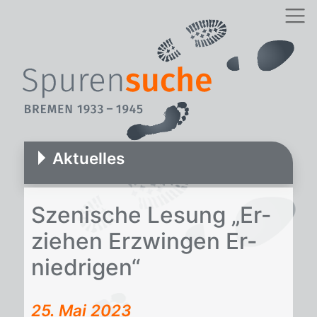
Aktuelles
Sze­ni­sche Le­sung „Er­
zie­hen Er­zwin­gen Er­
nied­ri­gen“
25. Mai 2023