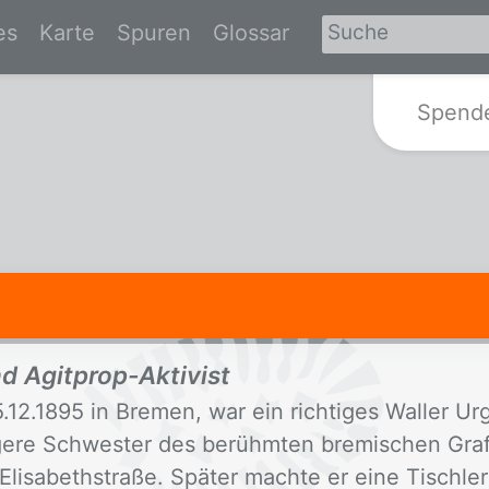
es
Karte
Spuren
Glossar
Zur Startseite von Spurensuche-Br
Spend
d Agitprop-Aktivist
12.1895 in Bremen, war ein richtiges Waller Urg
gere Schwester des berühmten bremischen Graf
Elisabethstraße. Später machte er eine Tischle