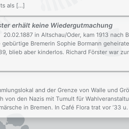
ts als […]
ter erhält keine Wiedergutmachung
n 20.02.1887 in Altschau/Oder, kam 1913 nach B
ie gebürtige Bremerin Sophie Bormann geheirat
39, blieb aber kinderlos. Richard Förster war z
mmlungslokal and der Grenze von Walle und Grö
ch von den Nazis mit Tumult für Wahlveranstal
rsche in Bremen. In Café Flora trat vor ’33 u. 