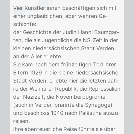
Vier Künst­ler:in­nen be­schäf­ti­gen sich mit
ei­ner un­glaub­li­chen, aber wah­ren Ge­
schich­te:
der Ge­schich­te der Jü­din Han­ni Baum­gar­
ten, die als Ju­gend­li­che die NS-Zeit in der
klei­nen nie­der­säch­si­schen Stadt Ver­den
an der Al­ler er­leb­te.
Sie kam nach dem früh­zei­ti­gen Tod ih­rer
El­tern 1929 in die klei­ne nie­der­säch­si­sche
Stadt Ver­den, er­leb­te hier die letz­ten Jah­
re der Wei­ma­rer Re­pu­blik, die Re­pres­sa­li­en
der Na­zi­zeit, die No­vem­ber­po­gro­me
(auch in Ver­den brann­te die Syn­ago­ge)
und be­schloss 1940 nach Pa­läs­ti­na aus­zu­
rei­sen.
Ihre aben­teu­er­li­che Rei­se führ­te sie über