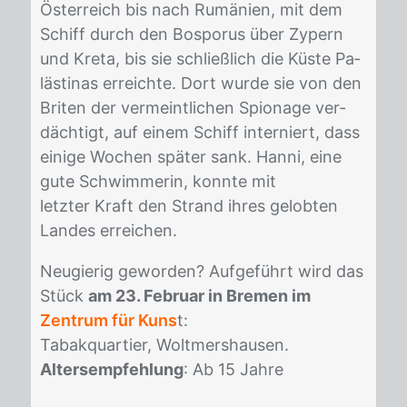
Öster­reich bis nach Ru­mä­ni­en, mit dem
Schiff durch den Bos­po­rus über Zy­pern
und Kre­ta, bis sie schließ­lich die Küs­te Pa­
läs­ti­nas er­reich­te. Dort wur­de sie von den
Bri­ten der ver­meint­li­chen Spio­na­ge ver­
däch­tigt, auf ei­nem Schiff in­ter­niert, dass
ei­ni­ge Wo­chen spä­ter sank. Han­ni, eine
gute Schwim­me­rin, konn­te mit
letz­ter Kraft den Strand ih­res ge­lob­ten
Lan­des er­rei­chen.
Neu­gie­rig ge­wor­den? Auf­ge­führt wird das
Stück
am 23. Februar in Bremen im
Zentrum für Kuns
t:
Ta­bak­quar­tier, Wolt­mers­hau­sen.
Altersempfehlung
: Ab 15 Jah­re