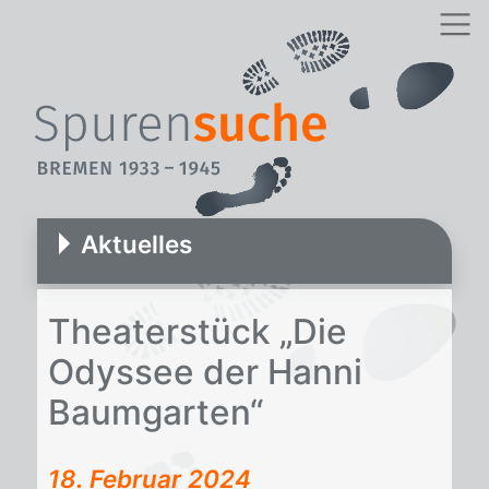
Aktuelles
Thea­ter­stück „Die
Odys­see der Han­ni
Baum­gar­ten“
18. Februar 2024