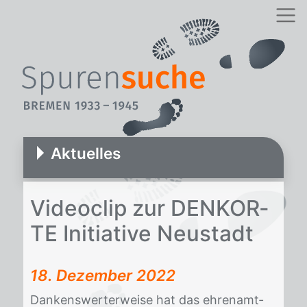
Aktuelles
Vi­deo­clip zur DENK­OR­
TE In­itia­ti­ve Neu­stadt
18. Dezember 2022
Dan­kens­wer­ter­wei­se hat das eh­ren­amt­