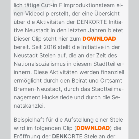
lich tä­ti­ge Cut-in Film­pro­duk­ti­ons­team ei­
nen Vi­deo­clip er­stellt, der eine Über­sicht
über die Ak­ti­vi­tä­ten der DENK­OR­TE In­itia­
ti­ve Neu­stadt in den letz­ten Jah­ren bie­tet.
Die­ser Clip steht hier zum
DOWNLOAD
be­reit. Seit 2016 stellt die In­itia­ti­ve in der
Neu­stadt Ste­len auf, die an der Zeit des
Na­tio­nal­so­zia­lis­mus in die­sem Stadt­teil er­
in­nern. Die­se Ak­ti­vi­tä­ten wer­den fi­nan­zi­ell
er­mög­licht durch den Bei­rat und Orts­amt
Bre­men-Neu­stadt, durch das Stadt­teil­ma­
nage­ment Hu­ckel­rie­de und durch die Se­
nats­kanz­lei.
Bei­spiel­haft für die Auf­stel­lung ei­ner Ste­le
wird im fol­gen­den Clip (
DOWNLOAD
) die
Er­öff­nung der
DENK
ORTE Ste­le an der