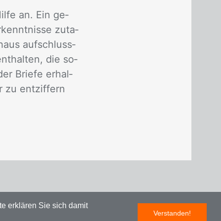
l­fe an. Ein ge­
kennt­nis­se zu­ta­
ch­aus auf­schluss­
t­hal­ten, die so­
er Brie­fe er­hal­
zu ent­zif­fern
e erklären Sie sich damit
Verstanden!