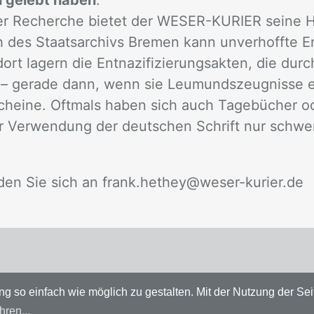
 gelebt haben
.
der Re­cher­che bie­tet der WE­SER-KU­RIER sei­ne Hi
des Staats­ar­chivs Bre­men kann un­ver­hoff­te Er­
rt la­gern die Ent­na­zi­fi­zie­rungs­ak­ten, die dur
– ge­ra­de dann, wenn sie Leu­munds­zeug­nis­se en
schei­ne. Oft­mals ha­ben sich auch Ta­ge­bü­cher od
r Ver­wen­dung der deut­schen Schrift nur schwer 
n­den Sie sich an frank.he­they@we­ser-ku­rier.de
so einfach wie möglich zu gestalten. Mit der Nutzung der Seit
hren...