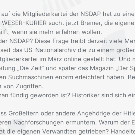
 auf die Mit­glie­der­kar­tei der NS­DAP hat zu ei­
WE­SER-KU­RIER sucht jetzt Bre­mer, die ei­ge­ne
lft, wenn sie mehr er­fah­ren wol­len.
er NS­DAP? Die­se Fra­ge treibt der­zeit vie­le Me
it das US-Na­tio­nal­ar­chiv die zu ei­nem gro­ßen 
t­glie­der­kar­tei im März on­line ge­stellt hat. Un
i­tung „Die Zeit“ und spä­ter das Ma­ga­zin „Der S
nen Such­ma­schi­nen enorm er­leich­tert ha­ben. Be
n von Zu­grif­fen.
fün­dig ge­wor­den ist? His­to­ri­ker sind sich ei
ss Groß­el­tern oder an­de­re An­ge­hö­ri­ge der Hit­l
te­ren Nach­for­schun­gen er­mun­tern. War­um der Ei
 die ei­ge­nen Ver­wand­ten ge­trie­ben? Han­del­