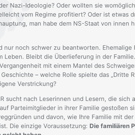
der Nazi-Ideo­lo­gie? Oder woll­ten sie wo­mög­lic
l­leicht vom Re­gime pro­fi­tiert? Oder ist et­was d
e­haup­tung, man habe dem NS-Staat von in­nen he
 nur noch schwer zu be­ant­wor­ten. Ehe­ma­li­ge Par
e­ben. Bleibt die Über­lie­fe­rung in der Fa­mi­li
 Ver­gan­gen­heit mit ei­nem Man­tel des Schwei­g
 Ge­schich­te – wel­che Rol­le spiel­te das „Drit­te 
i­ge­ne Ver­stri­ckung?
 sucht nach Le­se­rin­nen und Le­sern, die sich 
 Par­tei­mit­glie­der in ih­rer Fa­mi­lie ge­sto­ßen s
eg­grün­den und da­von, wie Ihre Fa­mi­lie mit de
st. Die ein­zi­ge Vor­aus­set­zung:
Die familiären 