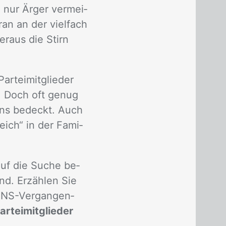
h nur Ärger ver­mei­
ran an der viel­fach
r­aus die Stirn
­tei­mit­glie­der
e. Doch oft ge­nug
ens be­deckt. Auch
Reich“ in der Fa­mi­
auf die Su­che be­
ind. Er­zäh­len Sie
r NS-Ver­gan­gen­
Parteimitglieder