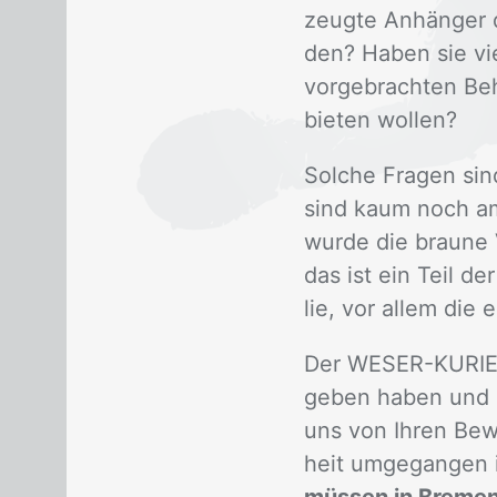
zeug­te An­hän­ger 
den? Ha­ben sie vie
vor­ge­brach­ten B
bie­ten wol­len?
Sol­che Fra­gen sind
sind kaum noch am L
wur­de die brau­ne
das ist ein Teil der
lie, vor al­lem die e
Der WE­SER-KU­RIER
ge­ben ha­ben und auf
uns von Ih­ren Be­w
heit um­ge­gan­gen i