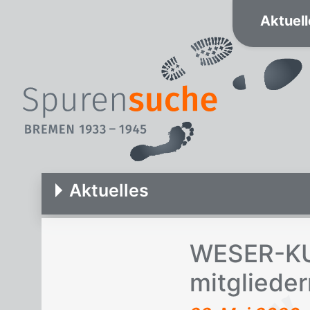
Aktuell
Aktuelles
WE­SER-KU­
mit­glie­der