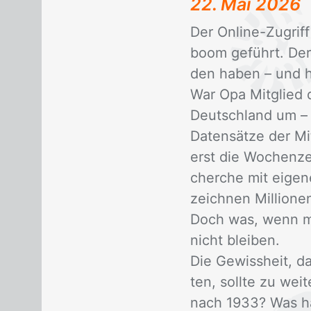
22. Mai 2026
Der On­line-Zu­griff
boom ge­führt. Der 
den ha­ben – und hi
War Opa Mit­glied d
Deutsch­land um – se
Da­ten­sät­ze der Mi
erst die Wo­chen­ze
cher­che mit ei­ge­
zeich­nen Mil­lio­ne
Doch was, wenn man 
nicht blei­ben.
Die Ge­wiss­heit, da
ten, soll­te zu wei­
nach 1933? Was hat