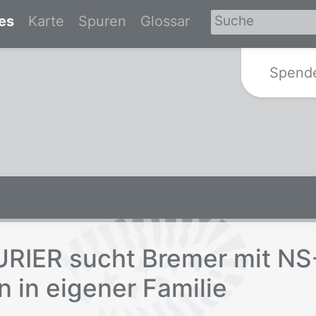
es
Karte
Spuren
Glossar
Zur Startseite von Spurensuche-Br
Spend
RIER sucht Bre­mer mit NS-
n in ei­ge­ner Fa­mi­lie