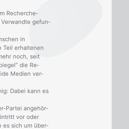
nem Re­cher­che­
 Ver­wand­te ge­fun­
n­schen in
Teil er­hal­te­nen
d mehr noch, seit
pie­gel“ die Re­
i­de Me­di­en ver­
­nig: Da­bei kann es
er-Par­tei an­ge­hör­
n­tritt vor oder
te es sich um über­