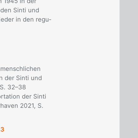
ch 1945 in der
 den Sin­ti und
e­der in den re­gu­
n­mensch­li­chen
on der Sin­ti und
 S. 32–38
a­ti­on der Sin­ti
ha­ven 2021, S.
23