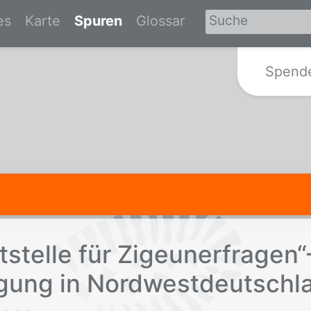
es
Karte
Spuren
Glossar
Zur Startseite von Spurensuche-Br
Spend
stel­le für Zi­geu­ner­fra­gen“
l­gung in Nord­west­deutsch­