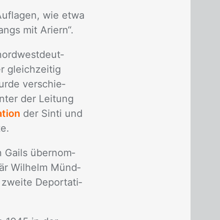
uflagen, wie etwa
ngs mit Ariern“.
 nord­west­deut­
r gleich­zei­tig
wur­de ver­schie­
n­ter der Lei­tung
ation
der Sin­ti und
te.
n Gails über­nom­
­tär Wil­helm Münd­
wei­te De­por­ta­ti­