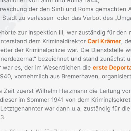
lisationen von Sinti und Roma 1944,
rwachung der den Sinti und Roma gemachten A
e Stadt zu verlassen oder das Verbot des „Umga
­hör­te zur In­spek­ti­on III, war zu­stän­dig für den
er­stand dem Kri­mi­nal­di­rek­tor
Carl Krämer
, de
Lei­ter der Kri­mi­nal­po­li­zei war. Die Dienst­stel­le 
u­ner­de­zer­nat“ be­zeich­net und stand zu­nächst u
 war es, der im We­sent­li­chen die
erste Deport
0, vor­nehm­lich aus Bre­mer­ha­ven, or­ga­ni­sier­
e Zeit zu­erst Wil­helm Herz­mann die Lei­tung vo
die­ser im Som­mer 1941 von dem Kri­mi­nal­se­kre
 Letzt­ge­nann­ter war dann u.a. zu­stän­dig für die z
3.