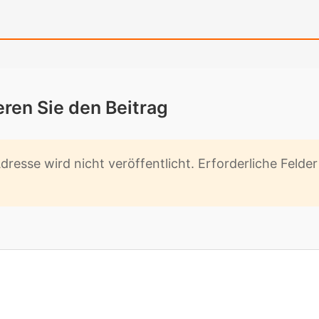
­ren Sie den Bei­trag
res­se wird nicht ver­öf­fent­licht. Er­for­der­li­che Fel­d