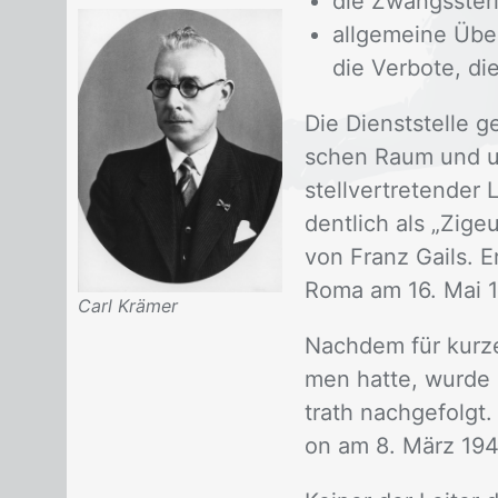
die Zwangssteri
allgemeine Übe
die Verbote, di
Die Dienst­stel­le ge
schen Raum und un­t
stell­ver­tre­ten­der 
dent­lich als „Zi­ge
von Franz Gails. Er
Roma am 16. Mai 194
Carl Krämer
Nach­dem für kur­z
men hat­te, wur­de 
trath nach­ge­folgt.
on am 8. März 194