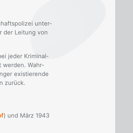
fts­po­li­zei un­ter­
ter der Lei­tung von
 je­der Kri­mi­nal­
­tet wer­den. Wahr­
­ger exis­tie­ren­de
en zu­rück.
of
) und März 1943