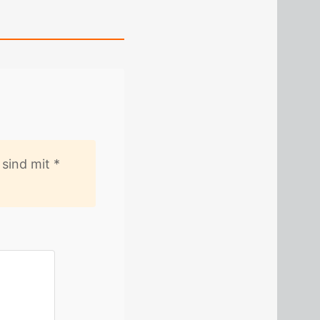
er sind mit
*