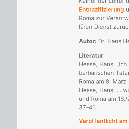
Kei­ner der Lei­ter 
Entnazifizierung
u
Roma zur Ver­ant­wo
lä­ren Dienst zu­rüc
Autor
: Dr. Hans H
Literatur:
Hes­se, Hans, „Ich b
bar­ba­ri­schen Ta­t
Roma am 8. März 1
Hes­se, Hans, … wir 
und Roma am 16./​2
37–41.
Veröffentlicht am