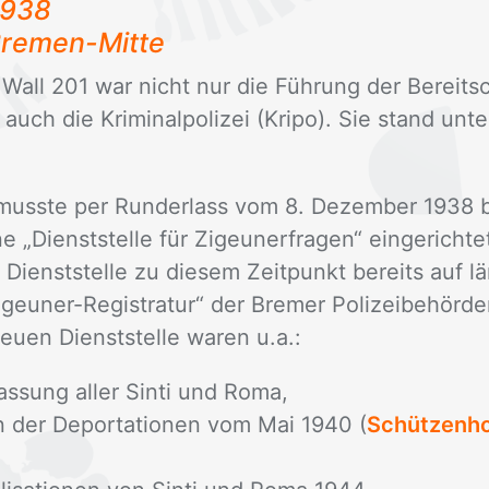
1938
re­men-Mit­te
 Wall 201 war nicht nur die Füh­rung der Be­reit­scha
auch die Kri­mi­nal­po­li­zei (Kri­po). Sie stand un­
uss­te per Rund­er­lass vom 8. De­zem­ber 1938 bei
 eine „Dienst­stel­le für Zi­geu­ner­fra­gen“ ein­ge­rich
 Dienst­stel­le zu die­sem Zeit­punkt be­reits auf län
geu­ner-Re­gis­tra­tur“ der Bre­mer Po­li­zei­be­hör­d
eu­en Dienst­stel­le wa­ren u.a.:
fassung aller Sinti und Roma,
n der Deportationen vom Mai 1940 (
Schützenh