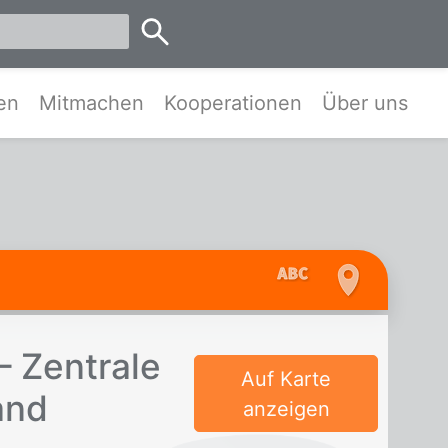
emen
en
Mitmachen
Kooperationen
Über uns
– Zen­tra­le
Auf Karte
land
anzeigen