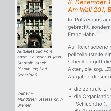
8. De­zem­ber 
Am Wall 201, B
Im Po­li­zei­haus am
ge­bracht, son­dern 
Franz Hahn.
Auf Reichs­ebe­ne m
Aktuelles Bild vom
po­li­zei­leit­stel­le
ehem. Polizeihaus, jetzt
schein­lich griff die
Stadtbibliothek
Ak­ten, die sog. „Zi­
(Sammlung Karl
Schneider)
Auf­ga­ben die­ser n
die zentrale Er
Wilhelm-
die Organisatio
Mündtrath_Staatsarchiv-
(Schlachthof),
Bremen