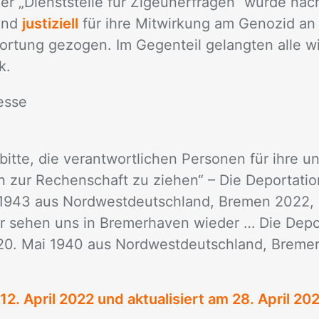
der „Dienst­stel­le für Zi­geu­ner­fra­gen“ wur­de na
nd
justiziell
für ihre Mit­wir­kung am Ge­no­zid an
r­tung ge­zo­gen. Im Ge­gen­teil ge­lang­ten alle wi
k.
es­se
it­te, die ver­ant­wort­li­chen Per­so­nen für ihre u
en zur Re­chen­schaft zu zie­hen“ – Die De­por­ta­ti­
943 aus Nord­west­deutsch­land, Bre­men 2022,
se­hen uns in Bre­mer­ha­ven wie­der … Die De­por­t
0. Mai 1940 aus Nord­west­deutsch­land, Bre­mer­
12. April 2022
und aktualisiert am 28. April 20