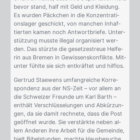
be­vor stand, half mit Geld und Klei­dung.
Es wur­den Päck­chen in die Kon­zen­tra­ti­
ons­la­ger ge­schickt, von man­chen In­haf­
tier­ten ka­men noch Ant­wort­brie­fe. Un­ter­
stüt­zung muss­te il­le­gal or­ga­ni­siert wer­
den. Das stürz­te die ge­set­zes­treue Hel­fe­
rin aus Bre­men in Ge­wis­sens­kon­flik­te. Mit­
un­ter fühl­te sie sich ent­kräf­tet und hilf­los.
Ger­trud Stae­wens um­fang­rei­che Kor­re­
spon­denz aus der NS-Zeit – vor al­lem an
die Schwei­zer Freun­de um Karl Barth –
ent­hält Ver­schlüs­se­lun­gen und Ab­kür­zun­
gen, da sie da­mit rech­ne­te, dass die Post
ge­öff­net wur­de. Sie ver­stärk­te ne­ben al­
lem An­de­ren ihre Ar­beit für die Ge­mein­de,
hielt Bi­bel­stun­den, mach­te Haus­be­su­che.