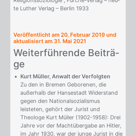
Re­li­gi­ons­so­zio­lo­gie“, Fur­che-Ver­lag – heu­
te Lu­ther Ver­lag – Ber­lin 1933
Veröffentlicht am
20. Februar 2019
und
aktualisiert am 31. Mai 2021
Wei­ter­füh­ren­de Bei­trä­
ge
Kurt Müller, Anwalt der Verfolgten
Zu den in Bremen Geborenen, die
außerhalb der Hansestadt Widerstand
gegen den Nationalsozialismus
leisteten, gehört der Jurist und
Theologe Kurt Müller (1902-1958): Drei
Jahre vor der Machtübergabe an Hitler,
im Jahr 1930, war der junge Jurist in die