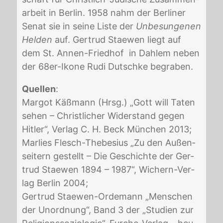
ar­beit in Ber­lin. 1958 nahm der Ber­li­ner
Se­nat sie in sei­ne Lis­te der
Unbesungenen
Helden
auf. Ger­trud Stae­wen liegt auf
dem St. An­nen-Fried­hof in Dah­lem ne­ben
der 68er-Iko­ne Rudi Dutsch­ke be­gra­ben.
Quellen
:
Mar­got Käß­mann (Hrsg.) „Gott will Ta­ten
se­hen – Christ­li­cher Wi­der­stand ge­gen
Hit­ler“, Ver­lag C. H. Beck Mün­chen 2013;
Mar­lies Flesch-The­be­si­us „Zu den Au­ßen­
sei­tern ge­stellt – Die Ge­schich­te der Ger­
trud Stae­wen 1894 – 1987“, Wi­chern-Ver­
lag Ber­lin 2004;
Ger­trud Stae­wen-Or­de­mann „Men­schen
der Un­ord­nung“, Band 3 der „Stu­di­en zur