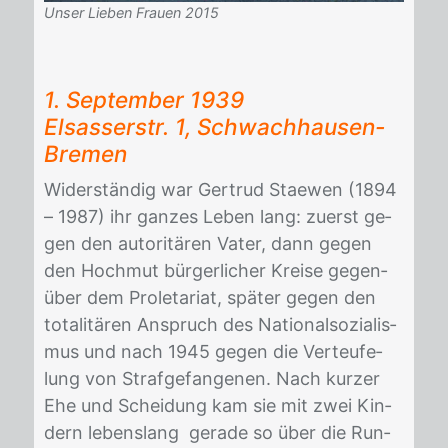
Unser Lieben Frauen 2015
1. Sep­tem­ber 1939
El­sas­ser­str. 1, Schwach­hau­sen-
Bre­men
Wi­der­stän­dig war Ger­trud Stae­wen (1894
– 1987) ihr gan­zes Le­ben lang: zu­erst ge­
gen den au­to­ri­tä­ren Va­ter, dann ge­gen
den Hoch­mut bür­ger­li­cher Krei­se ge­gen­
über dem Pro­le­ta­ri­at, spä­ter ge­gen den
to­ta­li­tä­ren An­spruch des Na­tio­nal­so­zia­lis­
mus und nach 1945 ge­gen die Ver­teu­fe­
lung von Straf­ge­fan­ge­nen. Nach kur­zer
Ehe und Schei­dung kam sie mit zwei Kin­
dern le­bens­lang ge­ra­de so über die Run­