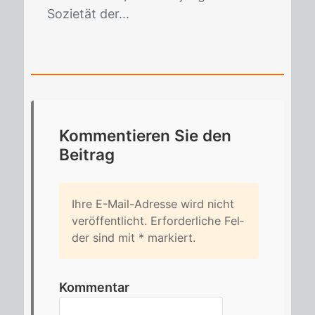
Sozietät der...
Kom­men­tie­ren Sie den
Bei­trag
Ihre E-Mail-Adres­se wird nicht
ver­öf­fent­licht. Er­for­der­li­che Fel­
der sind mit
*
mar­kiert.
Kommentar