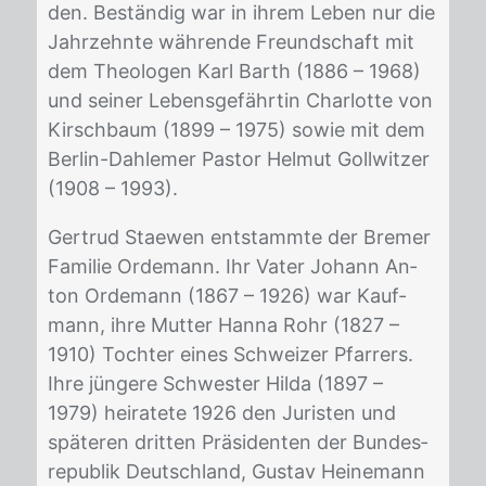
den. Be­stän­dig war in ih­rem Le­ben nur die
Jahr­zehn­te wäh­ren­de Freund­schaft mit
dem Theo­lo­gen Karl Barth (1886 – 1968)
und sei­ner Le­bens­ge­fähr­tin Char­lot­te von
Kirsch­baum (1899 – 1975) so­wie mit dem
Ber­lin-Dah­le­mer Pas­tor Hel­mut Goll­wit­zer
(1908 – 1993).
Ger­trud Stae­wen ent­stamm­te der Bre­mer
Fa­mi­lie Or­de­mann. Ihr Va­ter Jo­hann An­
ton Or­de­mann (1867 – 1926) war Kauf­
mann, ihre Mut­ter Han­na Rohr (1827 –
1910) Toch­ter ei­nes Schwei­zer Pfar­rers.
Ihre jün­ge­re Schwes­ter Hil­da (1897 –
1979) hei­ra­te­te 1926 den Ju­ris­ten und
spä­te­ren drit­ten Prä­si­den­ten der Bun­des­
re­pu­blik Deutsch­land, Gus­tav Hei­nemann