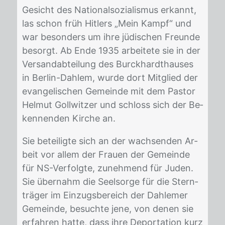
Ge­sicht des Na­tio­nal­so­zia­lis­mus er­kannt,
las schon früh Hit­lers „Mein Kampf“ und
war be­son­ders um ihre jü­di­schen Freun­de
be­sorgt. Ab Ende 1935 ar­bei­te­te sie in der
Ver­sand­ab­tei­lung des Burck­hardthau­ses
in Ber­lin-Dah­lem, wur­de dort Mit­glied der
evan­ge­li­schen Ge­mein­de mit dem Pas­tor
Hel­mut Goll­wit­zer und schloss sich der Be­
ken­nen­den Kir­che an.
Sie be­tei­lig­te sich an der wach­sen­den Ar­
beit vor al­lem der Frau­en der Ge­mein­de
für NS-Ver­folg­te, zu­neh­mend für Ju­den.
Sie über­nahm die Seel­sor­ge für die Stern­
trä­ger im Ein­zugs­be­reich der Dah­le­mer
Ge­mein­de, be­such­te jene, von de­nen sie
er­fah­ren hat­te, dass ihre De­por­ta­ti­on kurz