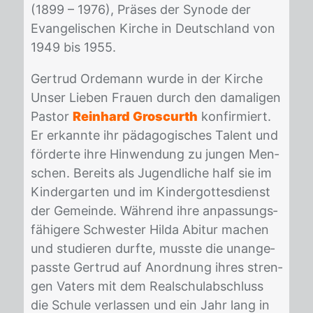
(1899 – 1976), Prä­ses der Syn­ode der
Evan­ge­li­schen Kir­che in Deutsch­land von
1949 bis 1955.
Ger­trud Or­de­mann wur­de in der Kir­che
Un­ser Lie­ben Frau­en durch den da­ma­li­gen
Pas­tor
Reinhard Groscurth
kon­fir­miert.
Er er­kann­te ihr päd­ago­gi­sches Ta­lent und
för­der­te ihre Hin­wen­dung zu jun­gen Men­
schen. Be­reits als Ju­gend­li­che half sie im
Kin­der­gar­ten und im Kin­der­got­tes­dienst
der Ge­mein­de. Wäh­rend ihre an­pas­sungs­
fä­hi­ge­re Schwes­ter Hil­da Ab­itur ma­chen
und stu­die­ren durf­te, muss­te die un­an­ge­
pass­te Ger­trud auf An­ord­nung ih­res stren­
gen Va­ters mit dem Re­al­schul­ab­schluss
die Schu­le ver­las­sen und ein Jahr lang in