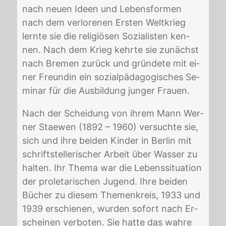
nach neu­en Ide­en und Le­bens­for­men
nach dem ver­lo­re­nen Ers­ten Welt­krieg
lern­te sie die re­li­giö­sen So­zia­lis­ten ken­
nen. Nach dem Krieg kehr­te sie zu­nächst
nach Bre­men zu­rück und grün­de­te mit ei­
ner Freun­din ein so­zi­al­pä­dago­gi­sches Se­
mi­nar für die Aus­bil­dung jun­ger Frau­en.
Nach der Schei­dung von ih­rem Mann Wer­
ner Stae­wen (1892 – 1960) ver­such­te sie,
sich und ihre bei­den Kin­der in Ber­lin mit
schrift­stel­le­ri­scher Ar­beit über Was­ser zu
hal­ten. Ihr The­ma war die Le­bens­si­tua­ti­on
der pro­le­ta­ri­schen Ju­gend. Ihre bei­den
Bü­cher zu die­sem The­men­kreis, 1933 und
1939 er­schie­nen, wur­den so­fort nach Er­
schei­nen ver­bo­ten. Sie hat­te das wah­re