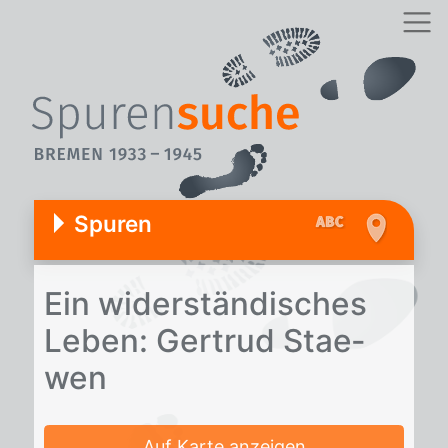
Spuren
Ein wi­der­stän­di­sches
Le­ben: Ger­trud Stae­
wen
Auf Karte anzeigen