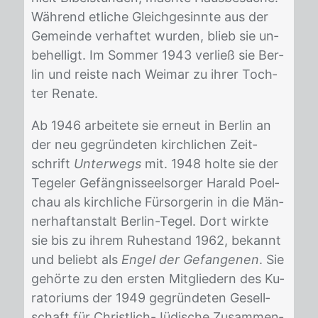
Wäh­rend et­li­che Gleich­ge­sinn­te aus der
Ge­mein­de ver­haf­tet wur­den, blieb sie un­
be­hel­ligt. Im Som­mer 1943 ver­ließ sie Ber­
lin und reis­te nach Wei­mar zu ih­rer Toch­
ter Re­na­te.
Ab 1946 ar­bei­te­te sie er­neut in Ber­lin an
der neu ge­grün­de­ten kirch­li­chen Zeit­
schrift
Unterwegs
mit. 1948 hol­te sie der
Te­ge­ler Ge­fäng­nis­seel­sor­ger Ha­rald Po­el­
chau als kirch­li­che Für­sor­ge­rin in die Män­
ner­haft­an­stalt Ber­lin-Te­gel. Dort wirk­te
sie bis zu ih­rem Ru­he­stand 1962, be­kannt
und be­liebt als
Engel der Gefangenen
. Sie
ge­hör­te zu den ers­ten Mit­glie­dern des Ku­
ra­to­ri­ums der 1949 ge­grün­de­ten Ge­sell­
schaft für Christ­lich-Jü­di­sche Zu­sam­men­