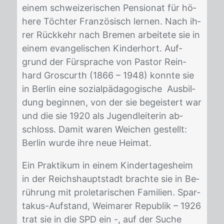
ei­nem schwei­ze­ri­schen Pen­sio­nat für hö­
he­re Töch­ter Fran­zö­sisch ler­nen. Nach ih­
rer Rück­kehr nach Bre­men ar­bei­te­te sie in
ei­nem evan­ge­li­schen Kin­der­hort. Auf­
grund der Für­spra­che von Pas­tor Rein­
hard Gros­curth (1866 – 1948) konn­te sie
in Ber­lin eine so­zi­al­päd­ago­gi­sche Aus­bil­
dung be­gin­nen, von der sie be­geis­tert war
und die sie 1920 als Ju­gend­lei­te­rin ab­
schloss. Da­mit wa­ren Wei­chen ge­stellt:
Ber­lin wur­de ihre neue Hei­mat.
Ein Prak­ti­kum in ei­nem Kin­der­ta­ges­heim
in der Reichs­haupt­stadt brach­te sie in Be­
rüh­rung mit pro­le­ta­ri­schen Fa­mi­li­en. Spar­
ta­kus-Auf­stand, Wei­ma­rer Re­pu­blik – 1926
trat sie in die SPD ein -, auf der Su­che