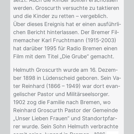
wer­den. Gros­curth ver­such­te zu tak­tie­ren
und die Kin­der zu ret­ten – ver­geb­lich.
Über die­ses Er­eig­nis hat er ei­nen aus­führ­li­
chen Be­richt hin­ter­las­sen. Der Bre­mer Fil­
me­ma­cher Karl Frucht­mann (1915-2003)
hat dar­über 1995 für Ra­dio Bre­men ei­nen
Film mit dem Ti­tel „Die Gru­be“ ge­macht.
Hel­muth Gros­curth wur­de am 16. De­zem­
ber 1898 in Lü­den­scheid ge­bo­ren. Sein Va­
ter Rein­hard (1866 – 1949) war dort evan­
ge­lis­cher Pas­tor und Mi­li­tär­seel­sor­ger.
1902 zog die Fa­mi­lie nach Bre­men, wo
Rein­hard Gros­curth Pas­tor der Ge­mein­de
„Un­ser Lie­ben Frau­en“ und Stand­ort­pfar­
rer wur­de. Sein Sohn Hel­muth ver­brach­te