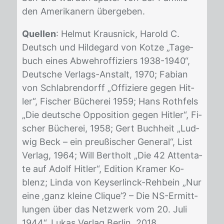
den Ame­ri­ka­nern über­ge­ben.
Quellen
: Hel­mut Kraus­nick, Ha­rold C.
Deutsch und Hil­de­gard von Kot­ze „Ta­ge­
buch ei­nes Ab­wehr­of­fi­ziers 1938-1940“,
Deut­sche Ver­lags-An­stalt, 1970; Fa­bi­an
von Schla­b­ren­dorff „Of­fi­zie­re ge­gen Hit­
ler“, Fi­scher Bü­che­rei 1959; Hans Ro­th­fels
„Die deut­sche Op­po­si­ti­on ge­gen Hit­ler“, Fi­
scher Bü­che­rei, 1958; Gert Buch­heit „Lud­
wig Beck – ein preu­ßi­scher Ge­ne­ral“, List
Ver­lag, 1964; Will Bert­holt „Die 42 At­ten­ta­
te auf Adolf Hit­ler“, Edi­ti­on Kra­mer Ko­
blenz; Lin­da von Key­ser­linck-Reh­bein „Nur
eine ‚ganz klei­ne Cli­que’? – Die NS-Er­mitt­
lun­gen über das Netz­werk vom 20. Juli
1944“, Lu­kas Ver­lag Ber­lin, 2018.