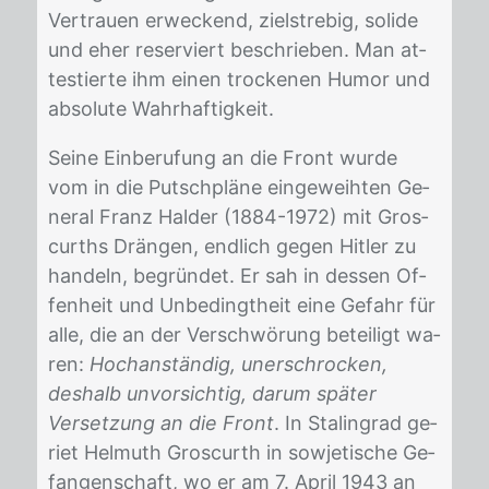
Ver­trau­en er­we­ckend, ziel­stre­big, so­li­de
und eher re­ser­viert be­schrie­ben. Man at­
tes­tier­te ihm ei­nen tro­cke­nen Hu­mor und
abso­lute Wahr­haf­tig­keit.
Sei­ne Ein­be­ru­fung an die Front wur­de
vom in die Putsch­plä­ne ein­ge­weih­ten Ge­
ne­ral Franz Hal­der (1884-1972) mit Gros­
curths Drän­gen, end­lich ge­gen Hit­ler zu
han­deln, be­grün­det. Er sah in des­sen Of­
fen­heit und Un­be­dingt­heit eine Ge­fahr für
alle, die an der Ver­schwö­rung be­tei­ligt wa­
ren:
Hochanständig, unerschrocken,
deshalb unvorsichtig, darum später
Versetzung an die Front
. In Sta­lin­grad ge­
riet Hel­muth Gros­curth in so­wje­ti­sche Ge­
fan­gen­schaft, wo er am 7. April 1943 an