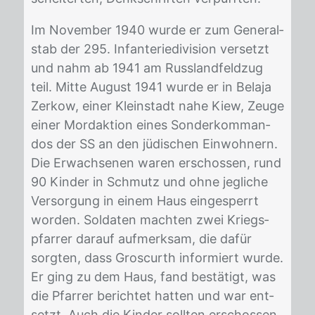
Im No­vem­ber 1940 wur­de er zum Ge­ne­ral­
stab der 295. In­fan­te­rie­di­vi­si­on ver­setzt
und nahm ab 1941 am Russ­land­feld­zug
teil. Mit­te Au­gust 1941 wur­de er in Be­la­ja
Zer­kow, ei­ner Klein­stadt nahe Kiew, Zeu­ge
ei­ner Mord­ak­ti­on ei­nes Son­der­kom­man­
dos der SS an den jü­di­schen Ein­woh­nern.
Die Er­wach­se­nen wa­ren er­schos­sen, rund
90 Kin­der in Schmutz und ohne jeg­li­che
Ver­sor­gung in ei­nem Haus ein­ge­sperrt
wor­den. Sol­da­ten mach­ten zwei Kriegs­
pfar­rer dar­auf auf­merk­sam, die da­für
sorg­ten, dass Gros­curth in­for­miert wur­de.
Er ging zu dem Haus, fand be­stä­tigt, was
die Pfar­rer be­rich­tet hat­ten und war ent­
setzt. Auch die Kin­der soll­ten er­schos­sen