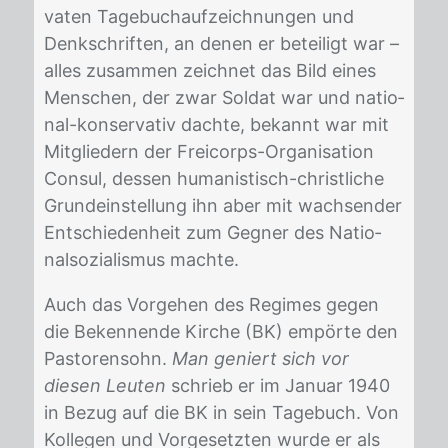
va­ten Ta­ge­buch­auf­zeich­nun­gen und
Denk­schrif­ten, an de­nen er be­tei­ligt war –
al­les zu­sam­men zeich­net das Bild ei­nes
Men­schen, der zwar Sol­dat war und na­tio­
nal-kon­ser­va­tiv dach­te, be­kannt war mit
Mit­glie­dern der Frei­corps-Or­ga­ni­sa­ti­on
Con­sul, des­sen hu­ma­nis­tisch-christ­li­che
Grund­ein­stel­lung ihn aber mit wach­sen­der
Ent­schie­den­heit zum Geg­ner des Na­tio­
nal­so­zia­lis­mus mach­te.
Auch das Vor­ge­hen des Re­gimes ge­gen
die Be­ken­nen­de Kir­che (BK) em­pör­te den
Pas­to­ren­sohn.
Man geniert sich vor
diesen Leuten
schrieb er im Ja­nu­ar 1940
in Be­zug auf die BK in sein Ta­ge­buch. Von
Kol­le­gen und Vor­ge­setz­ten wur­de er als