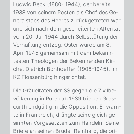
Lud­wig Beck (1880- 1944), der be­reits
1938 von sei­nem Pos­ten als Chef des Ge­
ne­ral­stabs des Hee­res zu­rück­ge­tre­ten war
und sich nach dem ge­sch­ei­ter­ten At­ten­tat
vom 20. Juli 1944 durch Selbst­tö­tung der
Ver­haf­tung ent­zog. Os­ter wur­de am 8.
April 1945 ge­mein­sam mit dem be­kann­
tes­ten Theo­lo­gen der Be­ken­nen­den Kir­
che, Diet­rich Bon­hoef­fer (1906-1945), im
KZ Flos­sen­bürg hin­ge­rich­tet.
Die Gräu­el­ta­ten der SS ge­gen die Zi­vil­be­
völ­ke­rung in Po­len ab 1939 trie­ben Gros­
curth end­gül­tig in die Op­po­si­ti­on. Er warn­
te in Frank­reich, dräng­te sei­ne gleich ge­
sinn­ten Vor­ge­setz­ten zum Han­deln. Sei­ne
Brie­fe an sei­nen Bru­der Rein­hard, die pri­