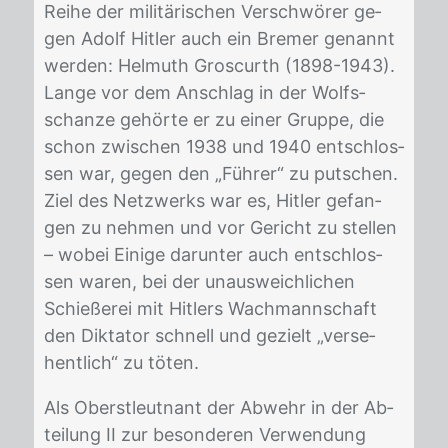
Rei­he der mi­li­tä­ri­schen Ver­schwö­rer ge­
gen Adolf Hit­ler auch ein Bre­mer ge­nannt
wer­den: Hel­muth Gros­curth (1898-1943).
Lan­ge vor dem An­schlag in der Wolfs­
schan­ze ge­hör­te er zu ei­ner Grup­pe, die
schon zwi­schen 1938 und 1940 ent­schlos­
sen war, ge­gen den „Füh­rer“ zu put­schen.
Ziel des Netz­werks war es, Hit­ler ge­fan­
gen zu neh­men und vor Ge­richt zu stel­len
– wo­bei Ei­ni­ge dar­un­ter auch ent­schlos­
sen wa­ren, bei der un­aus­weich­li­chen
Schie­ße­rei mit Hit­lers Wach­mann­schaft
den Dik­ta­tor schnell und ge­zielt „ver­se­
hent­lich“ zu tö­ten.
Als Oberst­leut­nant der Ab­wehr in der Ab­
tei­lung II zur be­son­de­ren Ver­wen­dung