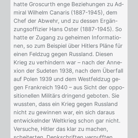
hat­te Gros­curth enge Be­zie­hun­gen zu Ad­
mi­ral Wil­helm Ca­na­ris (1887-1945), dem
Chef der Ab­wehr, und zu des­sen Er­gän­
zungs­of­fi­zier Hans Os­ter (1887-1945). So
hat­te er Zu­gang zu ge­hei­men In­for­ma­tio­
nen, so zum Bei­spiel über Hit­lers Plä­ne für
ei­nen Feld­zug ge­gen Russ­land. Die­sen
Krieg zu ver­hin­dern war – nach der An­ne­
xi­on der Su­de­ten 1938, nach dem Über­fall
auf Po­len 1939 und dem West­feld­zug ge­
gen Frank­reich 1940 – aus Sicht der op­po­
si­tio­nel­len Mi­li­tärs drin­gend ge­bo­ten. Sie
wuss­ten, dass ein Krieg ge­gen Russ­land
nicht zu ge­win­nen war, ein sich dar­aus
ent­wi­ckeln­der Welt­krieg schon gar nicht.
Ver­su­che, Hit­ler das klar zu ma­chen,
schei­ter­ten, Denk­schrif­ten ver­puff­ten.