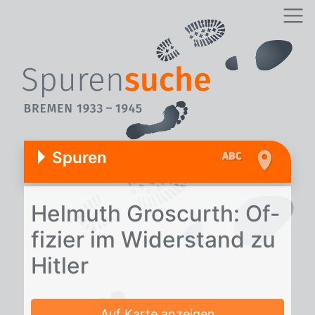
Spuren
Hel­muth Gros­curth: Of­
fi­zier im Wi­der­stand zu
Hit­ler
Auf Karte anzeigen