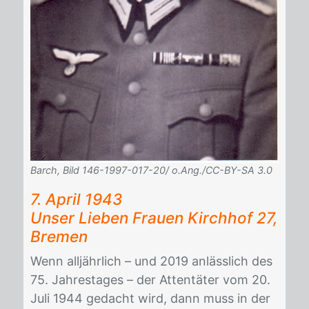
Barch, Bild 146-1997-017-20/ o.Ang./CC-BY-SA 3.0
7. April 1943
Un­ser Lie­ben Frau­en Kirch­hof 27,
Bre­men
Wenn all­jähr­lich – und 2019 an­läss­lich des
75. Jah­res­ta­ges – der At­ten­tä­ter vom 20.
Juli 1944 ge­dacht wird, dann muss in der