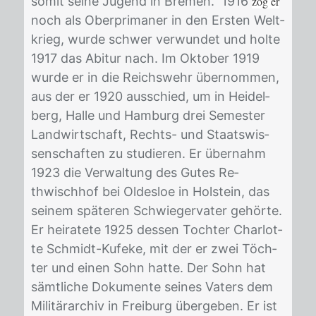
so­mit sei­ne Ju­gend in Bre­men. 1916
zog er
noch als Ober­pri­ma­ner in den Ers­ten Welt­
krieg, wur­de schwer ver­wun­det und hol­te
1917 das Ab­itur nach. Im Ok­to­ber 1919
wur­de er in die Reichs­wehr über­nom­men,
aus der er 1920 aus­schied, um in Hei­del­
berg, Hal­le und Ham­burg drei Se­mes­ter
Land­wirt­schaft, Rechts- und Staats­wis­
sen­schaf­ten zu stu­die­ren. Er über­nahm
1923 die Ver­wal­tung des Gu­tes Re­
thwisch­hof bei Ol­des­loe in Hol­stein, das
sei­nem spä­te­ren Schwie­ger­va­ter ge­hör­te.
Er hei­ra­te­te 1925 des­sen Toch­ter Char­lot­
te Schmidt-Ku­fe­ke, mit der er zwei Töch­
ter und ei­nen Sohn hat­te. Der Sohn hat
sämt­li­che Do­ku­men­te sei­nes Va­ters dem
Mi­li­tär­ar­chiv in Frei­burg über­ge­ben. Er ist