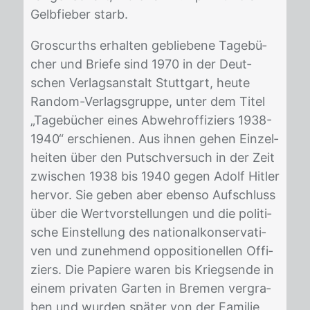
Gelb­fie­ber starb.
Gros­curths er­hal­ten ge­blie­be­ne Ta­ge­bü­
cher und Brie­fe sind 1970 in der Deut­
schen Ver­lags­an­stalt Stutt­gart, heu­te
Ran­dom-Ver­lags­grup­pe, un­ter dem Ti­tel
„Ta­ge­bü­cher ei­nes Ab­wehr­of­fi­ziers 1938-
1940“ er­schie­nen. Aus ih­nen ge­hen Ein­zel­
hei­ten über den Putsch­ver­such in der Zeit
zwi­schen 1938 bis 1940 ge­gen Adolf Hit­ler
her­vor. Sie ge­ben aber eben­so Auf­schluss
über die Wert­vor­stel­lun­gen und die po­li­ti­
sche Ein­stel­lung des na­tio­nal­kon­ser­va­ti­
ven und zu­neh­mend op­po­si­tio­nel­len Of­fi­
ziers. Die Pa­pie­re wa­ren bis Kriegs­en­de in
ei­nem pri­va­ten Gar­ten in Bre­men ver­gra­
ben und wur­den spä­ter von der Fa­mi­lie