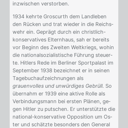
in­zwi­schen ver­stor­ben.
1934 kehr­te Gros­curth dem Land­le­ben
den Rü­cken und trat wie­der in die Reichs­
wehr ein. Ge­prägt durch ein christ­lich-
kon­ser­va­ti­ves El­tern­haus, sah er be­reits
vor Be­ginn des Zwei­ten Welt­kriegs, wo­hin
die na­tio­nal­so­zia­lis­ti­sche Füh­rung steu­er­
te. Hit­lers Rede im Ber­li­ner Sport­pa­last im
Sep­tem­ber 1938 be­zeich­net er in sei­nen
Ta­ge­buch­auf­zeich­nun­gen als
grauenvolles und unwürdiges Gebrüll.
So
über­nahm er 1939 eine ak­ti­ve Rol­le als
Ver­bin­dungs­mann bei ers­ten Plä­nen, ge­
gen Hit­ler zu put­schen. Er un­ter­stütz­te die
na­tio­nal-kon­ser­va­ti­ve Op­po­si­ti­on um Os­
ter und schätz­te be­son­ders den Ge­ne­ral