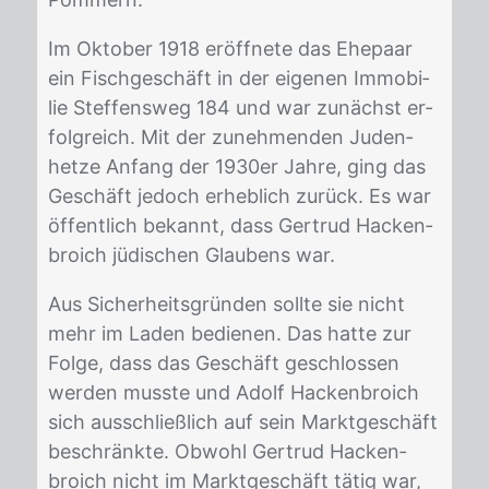
Im Ok­to­ber 1918 er­öff­ne­te das Ehe­paar
ein Fisch­ge­schäft in der ei­ge­nen Im­mo­bi­
lie Stef­fens­weg 184 und war zu­nächst er­
folg­reich. Mit der zu­neh­men­den Ju­den­
het­ze An­fang der 1930er Jah­re, ging das
Ge­schäft je­doch er­heb­lich zu­rück. Es war
öf­fent­lich be­kannt, dass Ger­trud Ha­cken­
broich jü­di­schen Glau­bens war.
Aus Si­cher­heits­grün­den soll­te sie nicht
mehr im La­den be­die­nen. Das hat­te zur
Fol­ge, dass das Ge­schäft ge­schlos­sen
wer­den muss­te und Adolf Ha­cken­broich
sich aus­schließ­lich auf sein Markt­ge­schäft
be­schränk­te. Ob­wohl Ger­trud Ha­cken­
broich nicht im Markt­ge­schäft tä­tig war,