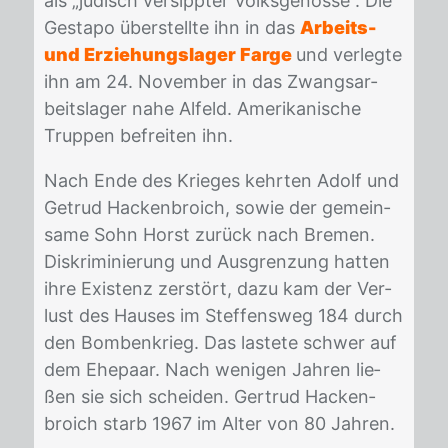
als „jü­disch ver­sipp­ter Volks­ge­nos­se“. Die
Ge­sta­po über­stell­te ihn in das
Arbeits-
und Erziehungslager Farge
und ver­leg­te
ihn am 24. No­vem­ber in das Zwangs­ar­
beits­la­ger nahe Al­feld. Ame­ri­ka­ni­sche
Trup­pen be­frei­ten ihn.
Nach Ende des Krie­ges kehr­ten Adolf und
Ge­trud Ha­cken­broich, so­wie der ge­mein­
sa­me Sohn Horst zu­rück nach Bre­men.
Dis­kri­mi­nie­rung und Aus­gren­zung hat­ten
ihre Exis­tenz zer­stört, dazu kam der Ver­
lust des Hau­ses im Stef­fens­weg 184 durch
den Bom­ben­krieg. Das las­te­te schwer auf
dem Ehe­paar. Nach we­ni­gen Jah­ren lie­
ßen sie sich schei­den. Ger­trud Ha­cken­
broich starb 1967 im Al­ter von 80 Jah­ren.