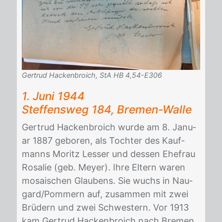
Gertrud Hackenbroich, StA HB 4,54-E306
1. Juni 1944
Stef­fens­weg 184, Bre­men-Wal­le
Ger­trud Ha­cken­broich wur­de am 8. Ja­nu­
ar 1887 ge­bo­ren, als Toch­ter des Kauf­
manns Mo­ritz Les­ser und des­sen Ehe­frau
Ro­sa­lie (geb. Mey­er). Ihre El­tern wa­ren
mo­sai­schen Glau­bens. Sie wuchs in Nau­
gard/​Pom­mern auf, zu­sam­men mit zwei
Brü­dern und zwei Schwes­tern. Vor 1913
kam Ger­trud Ha­cken­broich nach Bre­men.