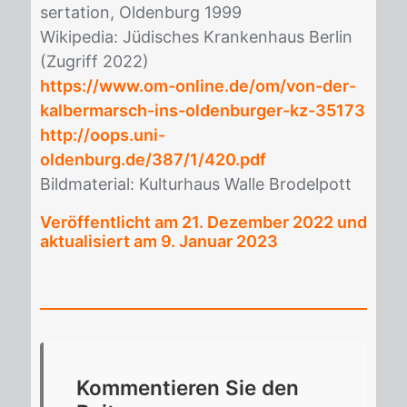
ser­ta­ti­on, Ol­den­burg 1999
Wi­ki­pe­dia: Jü­di­sches Kran­ken­haus Ber­lin
(Zu­griff 2022)
https://www.om-online.de/om/von-der-
kalbermarsch-ins-oldenburger-kz-35173
http://oops.uni-
oldenburg.de/387/1/420.pdf
Bild­ma­te­ri­al: Kul­tur­haus Wal­le Bro­del­pott
Veröffentlicht am
21. Dezember 2022
und
aktualisiert am 9. Januar 2023
Kom­men­tie­ren Sie den