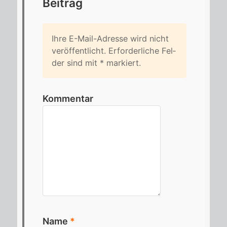
Bei­trag
Ihre E-Mail-Adres­se wird nicht
ver­öf­fent­licht. Er­for­der­li­che Fel­
der sind mit
*
mar­kiert.
Kommentar
Name
*