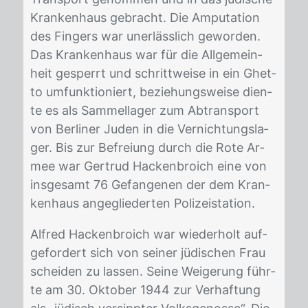
Kran­ken­haus ge­bracht. Die Am­pu­ta­ti­on
des Fin­gers war un­er­läss­lich ge­wor­den.
Das Kran­ken­haus war für die All­ge­mein­
heit ge­sperrt und schritt­wei­se in ein Ghet­
to um­funk­tio­niert, be­zie­hungs­wei­se dien­
te es als Sam­mel­la­ger zum Ab­trans­port
von Ber­li­ner Ju­den in die Ver­nich­tungs­la­
ger. Bis zur Be­frei­ung durch die Rote Ar­
mee war Ger­trud Ha­cken­broich eine von
ins­ge­samt 76 Ge­fan­ge­nen der dem Kran­
ken­haus an­ge­glie­der­ten Po­li­zei­sta­ti­on.
Al­fred Ha­cken­broich war wie­der­holt auf­
ge­for­dert sich von sei­ner jü­di­schen Frau
schei­den zu las­sen. Sei­ne Wei­ge­rung führ­
te am 30. Ok­to­ber 1944 zur Ver­haf­tung