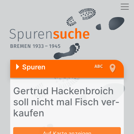
Spuren
Ger­trud Ha­cken­broich
soll nicht mal Fisch ver­
kau­fen
Auf Karte anzeigen