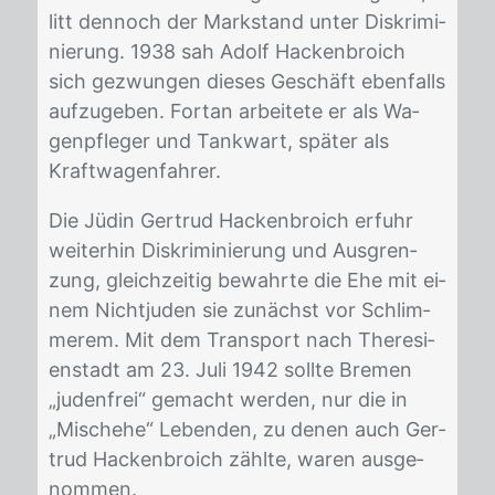
litt den­noch der Mark­stand un­ter Dis­kri­mi­
nie­rung. 1938 sah Adolf Ha­cken­broich
sich ge­zwun­gen die­ses Ge­schäft eben­falls
auf­zu­ge­ben. Fort­an ar­bei­te­te er als Wa­
gen­pfle­ger und Tank­wart, spä­ter als
Kraft­wa­gen­fah­rer.
Die Jü­din Ger­trud Ha­cken­broich er­fuhr
wei­ter­hin Dis­kri­mi­nie­rung und Aus­gren­
zung, gleich­zei­tig be­wahr­te die Ehe mit ei­
nem Nicht­ju­den sie zu­nächst vor Schlim­
me­rem. Mit dem Trans­port nach The­re­si­
en­stadt am 23. Juli 1942 soll­te Bre­men
„ju­den­frei“ ge­macht wer­den, nur die in
„Misch­ehe“ Le­ben­den, zu de­nen auch Ger­
trud Ha­cken­broich zähl­te, wa­ren aus­ge­
nom­men.