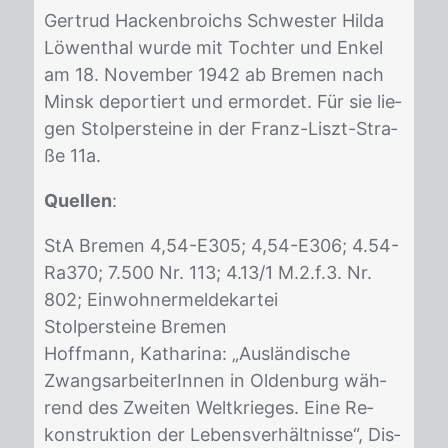
Ger­trud Ha­cken­broichs Schwes­ter Hil­da
Lö­wen­thal wur­de mit Toch­ter und En­kel
am 18. No­vem­ber 1942 ab Bre­men nach
Minsk de­por­tiert und er­mor­det. Für sie lie­
gen Stol­per­stei­ne in der Franz-Liszt-Stra­
ße 11a.
Quellen
:
StA Bre­men 4,54-E305; 4,54-E306; 4.54-
Ra370; 7.500 Nr. 113; 4.13/​1 M.2.f.3. Nr.
802; Ein­woh­ner­mel­de­kar­tei
Stol­per­stei­ne Bre­men
Hoff­mann, Ka­tha­ri­na: „Aus­län­di­sche
Zwangs­ar­bei­te­rIn­nen in Ol­den­burg wäh­
rend des Zwei­ten Welt­krie­ges. Eine Re­
kon­struk­ti­on der Le­bens­ver­hält­nis­se“, Dis­