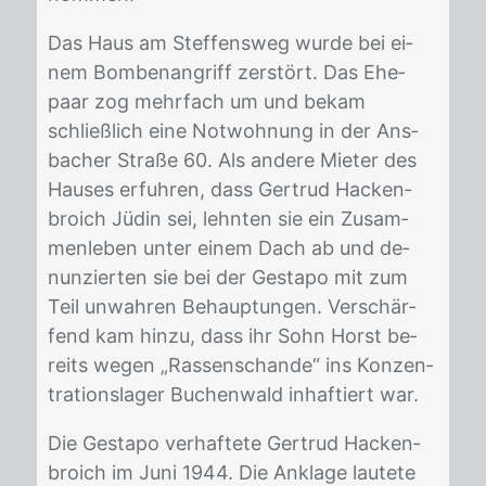
Das Haus am Stef­fens­weg wur­de bei ei­
nem Bom­ben­an­griff zer­stört. Das Ehe­
paar zog mehr­fach um und be­kam
schließ­lich eine Not­woh­nung in der Ans­
ba­cher Stra­ße 60. Als an­de­re Mie­ter des
Hau­ses er­fuh­ren, dass Ger­trud Ha­cken­
broich Jü­din sei, lehn­ten sie ein Zu­sam­
men­le­ben un­ter ei­nem Dach ab und de­
nun­zier­ten sie bei der Ge­sta­po mit zum
Teil un­wah­ren Be­haup­tun­gen. Ver­schär­
fend kam hin­zu, dass ihr Sohn Horst be­
reits we­gen „Ras­sen­schan­de“ ins Kon­zen­
tra­ti­ons­la­ger Bu­chen­wald in­haf­tiert war.
Die Ge­sta­po ver­haf­te­te Ger­trud Ha­cken­
broich im Juni 1944. Die An­kla­ge lau­te­te