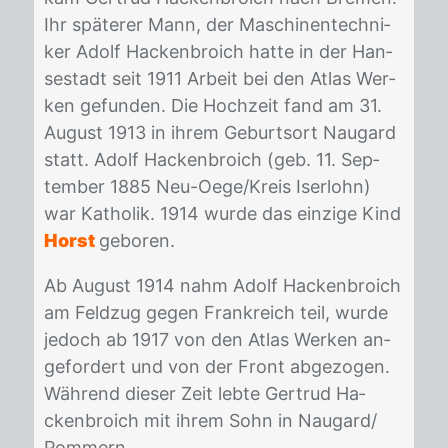
Ihr spä­te­rer Mann, der Ma­schi­nen­tech­ni­
ker Adolf Ha­cken­broich hat­te in der Han­
se­stadt seit 1911 Ar­beit bei den At­las Wer­
ken ge­fun­den. Die Hoch­zeit fand am 31.
Au­gust 1913 in ih­rem Ge­burts­ort Nau­gard
statt. Adolf Ha­cken­broich (geb. 11. Sep­
tem­ber 1885 Neu-Oege/​Kreis Iser­lohn)
war Ka­tho­lik. 1914 wur­de das ein­zi­ge Kind
Horst
ge­bo­ren.
Ab Au­gust 1914 nahm Adolf Ha­cken­broich
am Feld­zug ge­gen Frank­reich teil, wur­de
je­doch ab 1917 von den At­las Wer­ken an­
ge­for­dert und von der Front ab­ge­zo­gen.
Wäh­rend die­ser Zeit leb­te Ger­trud Ha­
cken­broich mit ih­rem Sohn in Nau­gard/​
Pom­mern.