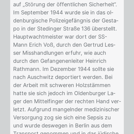
auf „Stö­rung der öf­fent­li­chen Si­cher­heit“.
Im Sep­tem­ber 1944 wur­de sie in das ol­
den­bur­gi­sche Po­li­zei­ge­fäng­nis der Ge­sta­
po in der Ste­din­ger Stra­ße 136 über­stellt.
Haupt­wacht­meis­ter war dort der SS-
Mann Erich Voß, durch den Ger­trud Les­
ser Miss­hand­lun­gen er­fuhr, wie auch
durch den Ge­fan­ge­nen­lei­ter Hein­rich
Rath­mann. Im De­zem­ber 1944 soll­te sie
nach Ausch­witz de­por­tiert wer­den. Bei
der Ar­beit mit schwe­ren Holz­stäm­men
hat­te sie sich je­doch im Ol­den­bur­ger La­
ger den Mit­tel­fin­ger der rech­ten Hand ver­
letzt. Auf­grund man­geln­der me­di­zi­ni­scher
Ver­sor­gung zog sie sich eine Sep­sis zu
und wur­de des­we­gen in Ber­lin aus dem
Trans­port ge­nom­men und in das jü­di­sche