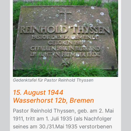
Gedenktafel für Pastor Reinhold Thyssen
15. Au­gust 1944
Was­ser­horst 12b, Bre­men
Pas­tor Rein­hold Thys­sen, geb. am 2. Mai
1911, tritt am 1. Juli 1935 (als Nach­fol­ger
sei­nes am 30./​31.Mai 1935 ver­stor­be­nen