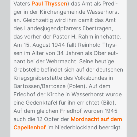
Va­ters
Paul Thyssen
) das Amt als Pre­di­
ger in der Kir­chen­ge­mein­de Was­ser­horst
an. Gleich­zei­tig wird ihm da­mit das Amt
des Lan­des­ju­gend­pfar­rers über­tra­gen,
das vor­her der Pas­tor H. Rahm in­ne­hat­te.
Am 15. Au­gust 1944 fällt Rein­hold Thys­
sen im Al­ter von 34 Jah­ren als Ober­leut­
nant bei der Wehr­macht. Sei­ne heu­ti­ge
Grab­stel­le be­fin­det sich auf der deut­schen
Kriegs­grä­ber­stät­te des Volks­bun­des in
Bartos­sen/​Bar­to­sze (Po­len). Auf dem
Fried­hof der Kir­che in Was­ser­horst wur­de
eine Ge­denk­ta­fel für ihn er­rich­tet (Bild).
Auf dem glei­chen Fried­hof wur­den 1945
auch die 12 Op­fer der
Mordnacht auf dem
Capellenhof
im Nie­derblock­land be­er­digt.