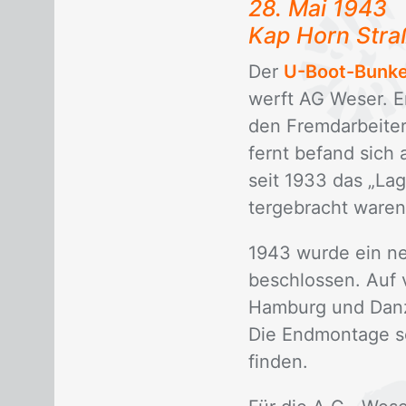
28. Mai 1943
Kap Horn Stra­
Der
U-Boot-Bunke
werft AG We­ser. Er
den Fremd­ar­bei­ter
fernt be­fand sich 
seit 1933 das „La­g
ter­ge­bracht wa­r
1943 wur­de ein ne
be­schlos­sen. Auf 
Ham­burg und Dan­z
Die End­mon­ta­ge so
fin­den.