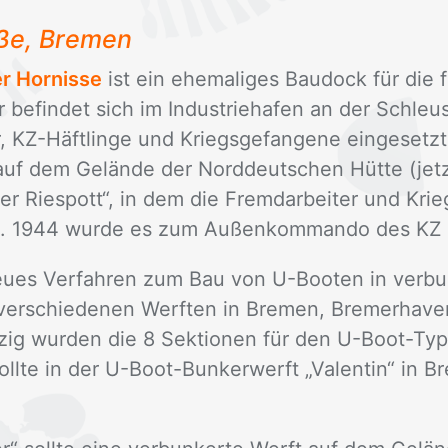
ße, Bre­men
r Hornisse
ist ein ehe­ma­li­ges Bau­dock für die f
 be­fin­det sich im In­dus­trie­ha­fen an der Schle
, KZ-Häft­lin­ge und Kriegs­ge­fan­ge­ne ein­ge­setz
auf dem Ge­län­de der Nord­deut­schen Hüt­te (jetzt
er Rie­spott“, in dem die Fremd­ar­bei­ter und Krieg
en. 1944 wur­de es zum Au­ßen­kom­man­do des KZ
u­es Ver­fah­ren zum Bau von U-Boo­ten in ver­bun
ver­schie­de­nen Werf­ten in Bre­men, Bre­mer­ha­ve
ig wur­den die 8 Sek­tio­nen für den U-Boot-Typ X
ll­te in der U-Boot-Bun­ker­werft „Va­len­tin“ in B