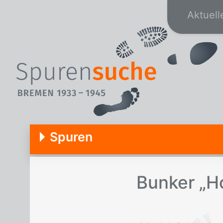
Aktuell
Spuren
Bun­ker „Ho