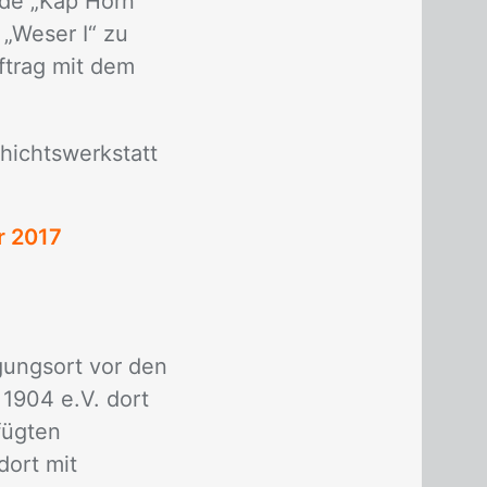
n­de „Kap Horn“
 „We­ser I“ zu
uf­trag mit dem
ichts­werk­statt
r 2017
gungsort vor den
 1904 e.V. dort
fügten
ort mit