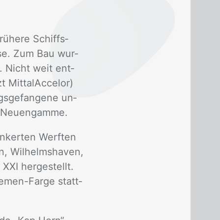
rü­he­re Schiffs­
u­se. Zum Bau wur­
t. Nicht weit ent­
 Mit­talAc­celor)
s­ge­fan­ge­ne un­
 Neu­eng­am­me.
­ker­ten Werf­ten
n, Wil­helms­ha­ven,
XI her­ge­stellt.
re­men-Far­ge statt­