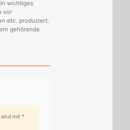
in wichtiges
n vor
n etc. produziert.
zern gehörende
er sind mit
*