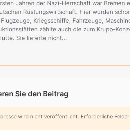
ersten Jahren der Nazi-Herrschaft war Bremen e
utschen Rüstungswirtschaft. Hier wurden scho
Flugzeuge, Kriegsschiffe, Fahrzeuge, Maschine
uktionsstätten zählte auch die zum Krupp-Kon
te. Sie lieferte nicht...
­ren Sie den Bei­trag
res­se wird nicht ver­öf­fent­licht. Er­for­der­li­che Fel­d