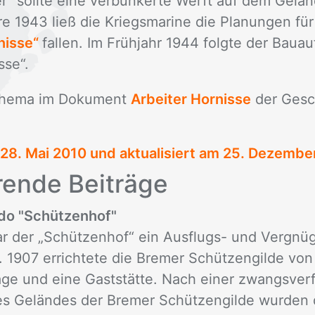
r“ soll­te eine ver­bun­ker­te Werft auf dem Ge­lä
re 1943 ließ die Kriegs­ma­ri­ne die Pla­nun­gen für
nisse“
fal­len. Im Früh­jahr 1944 folg­te der Bau­a
­se“.
he­ma im Do­ku­ment
Arbeiter Hornisse
der Ge­sch
28. Mai 2010
und aktualisiert am 25. Dezembe
ren­de Bei­trä­ge
o "Schützenhof"
ar der „Schützenhof“ ein Ausflugs- und Vergnü
. 1907 errichtete die Bremer Schützengilde von
age und eine Gaststätte. Nach einer zwangsver
s Geländes der Bremer Schützengilde wurden d