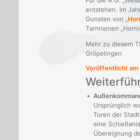
Für die A.G. „We­se
ent­ste­hen. Im Jah­
Guns­ten von
„Hor
Tarn­na­men „Hor­nis
Mehr zu die­sem T
Grö­pe­lin­gen
Veröffentlicht am
Wei­ter­füh­
Außenkommand
Ursprünglich w
Toren der Stadt
eine Schießanl
Übereignung de