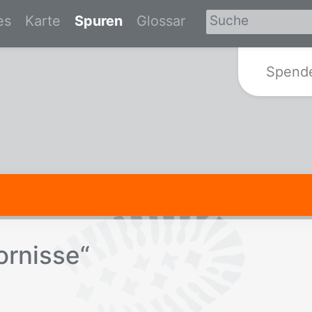
es
Karte
Spuren
Glossar
Zur Startseite von Spurensuche-Br
Spend
r­nis­se“