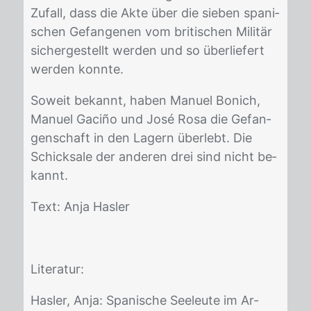
Zu­fall, dass die Akte über die sie­ben spa­ni­
schen Ge­fan­ge­nen vom bri­ti­schen Mi­li­tär
si­cher­ge­stellt wer­den und so über­lie­fert
wer­den konn­te.
So­weit be­kannt, ha­ben Ma­nu­el Bo­nich,
Ma­nu­el Ga­ciño und José Rosa die Ge­fan­
gen­schaft in den La­gern über­lebt. Die
Schick­sa­le der an­de­ren drei sind nicht be­
kannt.
Text: Anja Has­ler
Li­te­ra­tur:
Has­ler, Anja: Spa­ni­sche See­leu­te im Ar­