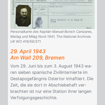
Personalkarte des Kapitän Manuel Bonich Canizares,
Marlag und Milag Nord 1941, The National Archives
UK WO 416/56/371.
29. April 1943
Am Wall 209, Bre­men
Vom 29. Juni bis zum 3. Au­gust 1943 wa­
ren sie­ben spa­ni­sche Zi­vil­in­ter­nier­te im
Ge­sta­po­ge­fäng­nis Os­ter­tor in­haf­tiert. Die
Zeit, die sie dort in Ab­schie­be­haft ver­
brach­ten ist nur eine Sta­ti­on ih­rer lan­gen
Ver­fol­gungs­ge­schich­te.