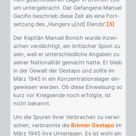
um un­ter­ge­bracht. Der Ge­fan­ge­ne Ma­nu­el
Ga­ciño be­schrieb die­se Zeit als eine Fort­
set­zung des „Hun­gers u[nd] Elends“.
[3]
Der Ka­pi­tän Ma­nu­el Bo­nich wur­de in­zwi­
schen ver­däch­tigt, ein bri­ti­scher Spi­on zu
sein, weil er un­ter­schied­li­che An­ga­ben zu
sei­ner Na­tio­na­li­tät ge­macht hat­te. Er blieb
in der Ge­walt der Ge­sta­po und soll­te im
März 1945 in ein Kon­zen­tra­ti­ons­la­ger ein­
ge­wie­sen wer­den. Ob die­se Ein­wei­sung so
kurz vor Kriegs­en­de noch er­folg­te, ist
nicht be­kannt.
Um die Spu­ren ih­rer Ver­bre­chen zu ver­wi­
schen, ver­brann­te die
Bremer Gestapo
im
März 1945 ihre Un­ter­la­gen. Es ist wohl ein