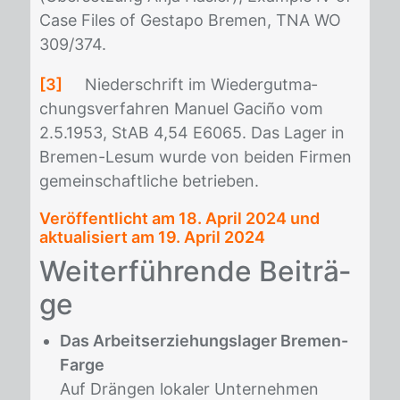
Case Files of Ge­sta­po Bre­men, TNA WO
309/​374.
[3]
Nie­der­schrift im Wie­der­gut­ma­
chungs­ver­fah­ren Ma­nu­el Ga­ciño vom
2.5.1953, StAB 4,54 E6065. Das La­ger in
Bre­men-Les­um wur­de von bei­den Fir­men
ge­mein­schaft­li­che be­trie­ben.
Veröffentlicht am
18. April 2024
und
aktualisiert am 19. April 2024
Wei­ter­füh­ren­de Bei­trä­
ge
Das Arbeitserziehungslager Bremen-
Farge
Auf Drängen lokaler Unternehmen