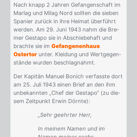
Nach knapp 2 Jah­ren Ge­fan­gen­schaft im
Mar­lag und Mi­lag Nord soll­ten die sie­ben
Spa­ni­er zu­rück in ihre Hei­mat über­führt
wer­den. Am 29. Juni 1943 nahm die Bre­
mer Ge­sta­po sie in Ab­schie­be­haft und
brach­te sie im
Gefangenenhaus
Ostertor
un­ter. Klei­dung und Wert­ge­gen­
stän­de wur­den be­schlag­nahmt.
Der Ka­pi­tän Ma­nu­el Bo­nich ver­fass­te dort
am 25. Juli 1943 ei­nen Brief an den ihm
un­be­kann­ten „Chef der Ge­sta­po“ (zu die­
sem Zeit­punkt Er­win Dörn­te):
„Sehr geehrter Herr,
In meinem Namen und im
Namen meiner sechs