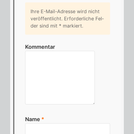
Ihre E-Mail-Adres­se wird nicht
ver­öf­fent­licht. Er­for­der­li­che Fel­
der sind mit
*
mar­kiert.
Kommentar
Name
*