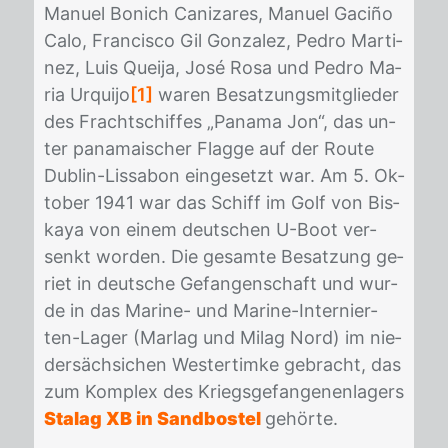
Ma­nu­el Bo­nich Ca­ni­za­res, Ma­nu­el Ga­ciño
Calo, Fran­cis­co Gil Gon­za­lez, Pe­dro Mar­ti­
nez, Luis Quei­ja, José Rosa und Pe­dro Ma­
ria Ur­qui­jo
[1]
wa­ren Be­sat­zungs­mit­glie­der
des Fracht­schif­fes „Pa­na­ma Jon“, das un­
ter pa­na­mai­scher Flag­ge auf der Rou­te
Dub­lin-Lis­sa­bon ein­ge­setzt war. Am 5. Ok­
to­ber 1941 war das Schiff im Golf von Bis­
ka­ya von ei­nem deut­schen U-Boot ver­
senkt wor­den. Die ge­sam­te Be­sat­zung ge­
riet in deut­sche Ge­fan­gen­schaft und wur­
de in das Ma­ri­ne- und Ma­ri­ne-In­ter­nier­
ten-La­ger (Mar­lag und Mi­lag Nord) im nie­
der­säch­si­chen Wes­ter­tim­ke ge­bracht, das
zum Kom­plex des Kriegs­ge­fan­ge­nen­la­gers
Stalag XB in Sandbostel
ge­hör­te.