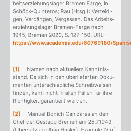
beits­er­zie­hungs­la­ger Bre­men Far­ge, in:
Schöck-Quin­te­ros; Rau (Hrsg.): Ver­tei­di­
gen, Ver­dängen, Ver­ges­sen. Das Ar­beits­
er­zie­hungs­la­ger Bre­men-Far­ge nach
1945, Bre­men 2020, S. 127-150, URL:
https://www.academia.edu/60769180/Spanis
[1]
Na­men nach ak­tu­el­lem Kennt­nis­
stand. Da sich in den über­lie­fer­ten Do­ku­
men­ten un­ter­schied­li­che Schreib­wei­sen
fin­den, kann nicht in al­len Fäl­len für ihre
Rich­tig­keit ga­ran­tiert wer­den.
[2]
Ma­nu­el Bo­nich Ca­ni­za­res an den
Chef der Ge­sta­po Bre­men am 25.7.1943
(Über­set­zung Anja Has­ler), Ex­amp­le IV of