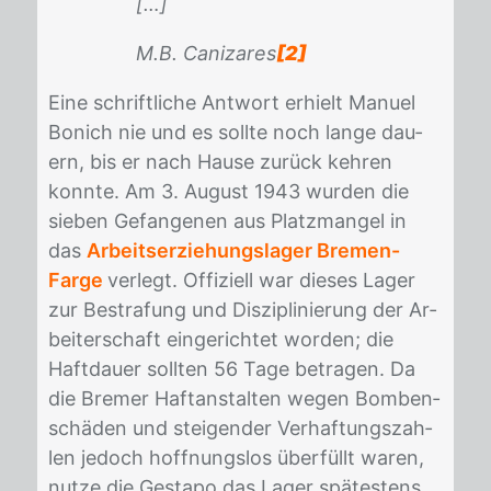
[…]
M.B. Canizares
[2]
Eine schrift­li­che Ant­wort er­hielt Ma­nu­el
Bo­nich nie und es soll­te noch lan­ge dau­
ern, bis er nach Hau­se zu­rück keh­ren
konn­te. Am 3. Au­gust 1943 wur­den die
sie­ben Ge­fan­ge­nen aus Platz­man­gel in
das
Arbeitserziehungslager Bremen-
Farge
ver­legt. Of­fi­zi­ell war die­ses La­ger
zur Be­stra­fung und Dis­zi­pli­nie­rung der Ar­
bei­ter­schaft ein­ge­rich­tet wor­den; die
Haft­dau­er soll­ten 56 Tage be­tra­gen. Da
die Bre­mer Haft­an­stal­ten we­gen Bom­ben­
schä­den und stei­gen­der Ver­haf­tungs­zah­
len je­doch hoff­nungs­los über­füllt wa­ren,
nut­ze die Ge­sta­po das La­ger spä­tes­tens