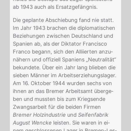
ab 1943 auch als Er­satz­ge­fäng­nis.
Die ge­plan­te Ab­schie­bung fand nie statt.
Im Jahr 1943 bra­chen die di­plo­ma­ti­schen
Be­zie­hun­gen zwi­schen Deutsch­land und
Spa­ni­en ab, als der Dik­ta­tor Fran­cis­co
Fran­co be­gann, sich den Al­li­ier­ten an­zu­
nä­hern und of­fi­zi­ell Spa­ni­ens „Neu­tra­li­tät“
be­kun­de­te. Über ein Jahr lang blie­ben die
sie­ben Män­ner im Ar­beits­er­zie­hungs­la­ger.
Am 16. Ok­to­ber 1944 wur­den sechs von
ih­nen an das Bre­mer Ar­beits­amt über­ge­
ben und muss­ten bis zum Kriegs­en­de
Zwangs­ar­beit für die bei­den Fir­men
Bremer Holzindustrie
und
Seifenfabrik
August Wencke
leis­ten. Sie wa­ren in ei­
nem ge­schlos­se­nen La­ger in Bre­men-Les­