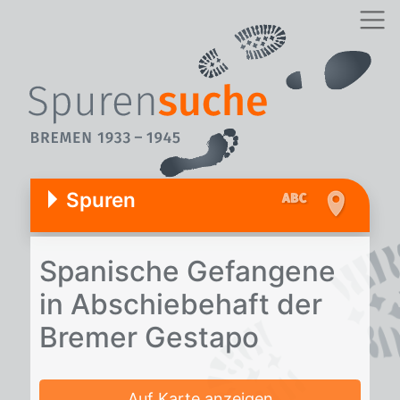
Spuren
Spa­ni­sche Ge­fan­ge­ne
in Ab­schie­be­haft der
Bre­mer Ge­sta­po
Auf Karte anzeigen